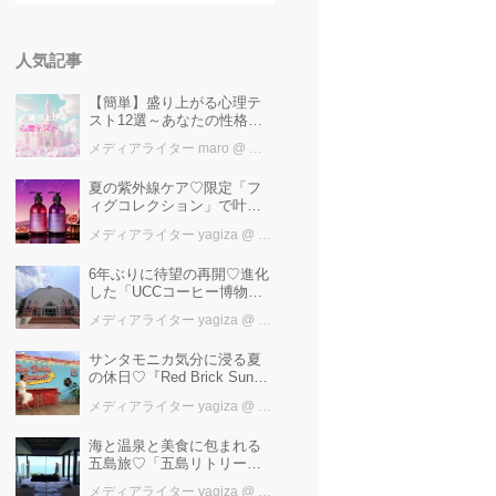
人気記事
【簡単】盛り上がる心理テ
スト12選～あなたの性格を
知ろう～
メディアライター maro
@ カワコレメディア編集部
夏の紫外線ケア♡限定「フ
ィグコレクション」で叶え
るうるツヤ美髪【YOLU】
メディアライター yagiza
@ カワコレメディア編集部
6年ぶりに待望の再開♡進化
した「UCCコーヒー博物
館」はまるで“コーヒーのテ
メディアライター yagiza
@ カワコレメディア編集部
ーマパーク”！館内展示の全
貌を公開
サンタモニカ気分に浸る夏
の休日♡『Red Brick Sunset
2026』完全ガイド【横浜赤
メディアライター yagiza
@ カワコレメディア編集部
レンガ倉庫】
海と温泉と美食に包まれる
五島旅♡「五島リトリート
ray by 温故知新」で叶える
メディアライター yagiza
@ カワコレメディア編集部