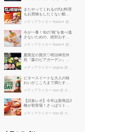
極上ご褒美ステイ
またやってくれるの⁈お料理
もお買物もしたくない酷暑
に、とりあえずファミマ行
メディアライター Naire✴︎
@ カワコレメディア編集部
けば増量中！！
今が一番！旬の”桃”を食べ逃
さないための、絶対おすす
めピーチスイーツ５選♡
メディアライター Naire✴︎
@ カワコレメディア編集部
夏限定の贅沢♡明治神宮外
苑『森のビアガーデン』で
日本一の「新潟産えだま
メディアライター yagiza
@ カワコレメディア編集部
め」を堪能しよう
ビタースイートな大人の味
わいがこころまで満たす
「スターバックス®
メディアライター nao
@ カワコレメディア編集部
COFFEE OF THE DAY カフ
ェモカ」新発売！
【試食レポ】今年は新商品3
種が初登場！さっぱりトマ
トで暑い季節にも楽しめる
メディアライター nao
@ カワコレメディア編集部
びっくりドンキーの「トマ
ト弾けるハンバーグ」期間
限定発売中♪