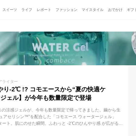
スイーツ
ライフ
レポート
ファッション
マイスタイル
おでかけ
ギフ
アライター
り-2℃ !? コモエースから“夏の快適ケ
ージェル】が今年も数量限定で登場
スの涼感ジェルが、今年も数量限定で帰ってきました。繭から生
ュアセリシン™”を配合した「コモエース ウォータージェル」
タート。肌にのせた瞬間、ふわっと -2℃のひんやり感 が広がる、
ウン”アイテムです。