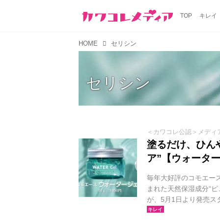
TOP
キレイ
HOME
セリシン
セリシン
＜カワコレ公認＞メディ
塗るだけ、ひんや
ア”【ウォータ
毎年大好評のコモエー
まれた天然保湿成分“ピ
が、5月1日より発売ス
夏の“塗るだけクールダ