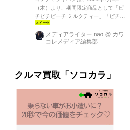
（木）より、期間限定商品として「ピ
チピチピーチ ミルクティー」「ピチピ
チピーチ ティーエード」「ピチピチピ
ーチ フローズンティー」「ピチピチピ
メディアライター nao
@
カワ
コレメディア編集部
ーチ スパークリングティー」を販売い
たします。〈7月1日（月）より、モバ
イルオーダー先行販売中です。〉
（※1:夏の“ピーチ”を使った商品とし
クルマ買取「ソコカラ」
て3年目、※2:昨年の「ぎゅぎゅっとピ
ーチ」と比較） 「ピチピチピーチ」に
ついて 夏本番を迎えるこの時期にゴン
チャがお届けするのは、多くの皆様に
ご支持をいただいている、桃のおいし
さがぎゅっと詰まったゴンチャ夏の限
定商品。今年はさらに“桃感”をパワー