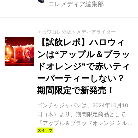
コレメディア編集部
さをぎゅっと詰め込んださわやかなデ
ザートティーが、ゴンチャから今年も
登場しています。 みずみずしく豊かな
甘みが際立つ、芳醇なシャインマスカ
＜カワコレ公認＞メディアライター
ットソースとぷるぷるのシャインマス
【試飲レポ】ハロウィ
カットゼリーを、華やかな阿里山ウー
ンは“アップル＆ブラッ
ロンティーに合わせた、昨年も好評を
ドオレンジ”で赤いティ
いただいたドリンクです。 ラインナッ
プは、シャインマスカットの味わいを
ーパーティーしない？
引き立てる、ほんのりヨーグルト風味
期間限定で新発売！
のミルクティーとフローズンティーに
加え、フルーツのジューシーさを堪能
ゴンチャジャパンは、2024年10月10
できるテ...
日（木）より、期間限定商品として
「アップル＆ブラッドオレンジ ミルク
ティー」「アップル＆ブラッドオレン