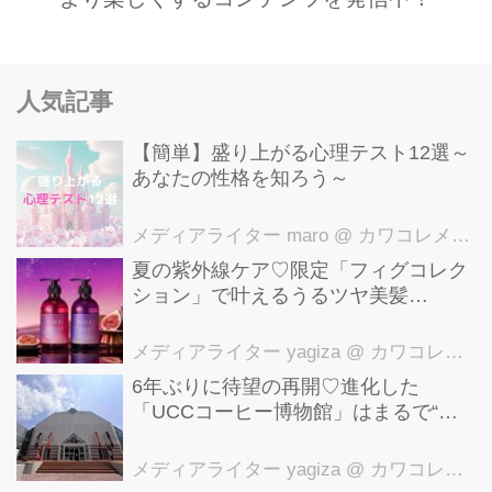
人気記事
【簡単】盛り上がる心理テスト12選～
あなたの性格を知ろう～
メディアライター maro
@ カワコレメディア編集部
夏の紫外線ケア♡限定「フィグコレク
ション」で叶えるうるツヤ美髪
【YOLU】
メディアライター yagiza
@ カワコレメディア編集部
6年ぶりに待望の再開♡進化した
「UCCコーヒー博物館」はまるで“コ
ーヒーのテーマパーク”！館内展示の全
貌を公開
メディアライター yagiza
@ カワコレメディア編集部