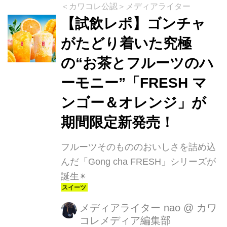
＜カワコレ公認＞メディアライター
【試飲レポ】ゴンチャ
がたどり着いた究極
の“お茶とフルーツのハ
ーモニー”「FRESH マ
ンゴー＆オレンジ」が
期間限定新発売！
フルーツそのもののおいしさを詰め込
んだ「Gong cha FRESH」シリーズが
誕生✴︎
メディアライター nao
@
カワ
コレメディア編集部