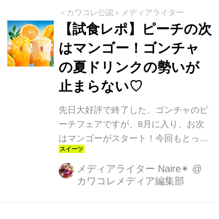
＜カワコレ公認＞メディアライター
【試食レポ】ピーチの次
はマンゴー！ゴンチャ
の夏ドリンクの勢いが
止まらない♡
先日大好評で終了した、ゴンチャのピ
ーチフェアですが、8月に入り、お次
はマンゴーがスタート！今回もとって
も美味しくて、既に大人気だそう♡
メディアライター Naire✴︎
@
カワコレメディア編集部