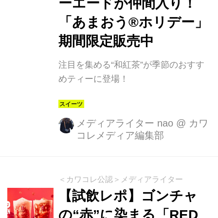
ーエードが仲間入り！
「あまおう®ホリデー」
期間限定販売中
注目を集める“和紅茶”が季節のおすす
めティーに登場！
メディアライター nao
@
カワ
コレメディア編集部
＜カワコレ公認＞メディアライター
【試飲レポ】ゴンチャ
の“赤”に染まる「RED