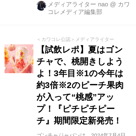
ジ ティーエード」「アップル＆ブラッ
メディアライター nao
@
カワ
コレメディア編集部
ドオレンジ フローズンティー」を販売
いたします。 胸が高鳴るハロウィンの
季節にゴンチャがお届けするのは、ゴ
ンチャカラーでもある“赤”をキーカラ
＜カワコレ公認＞メディアライター
ーにした「アップル＆ブラッドオレン
【試飲レポ】夏はゴン
ジ」です。濃厚で真っ赤なアップルソ
チャで、桃開きしよう
ースと、赤い果肉が特徴の、爽やかで
よ！3年目※1の今年は
ありながらコクのあるブラッドオレン
ジ果汁を使ったゼリーを、フルーツの
約3倍※2のピーチ果肉
味わいを引き立てる深い味わいのブラ
が入って“桃感”アッ
ックティーに合わせました。ソースに
プ！『ピチピチピー
は角切りにしたりんご果肉が入ってお
り...
チ』期間限定新発売！
ゴンチャジャパンは、2024年7月4日