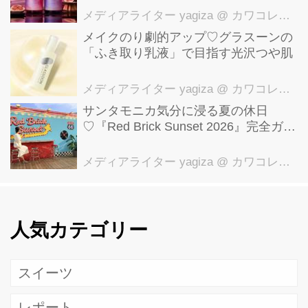
メディアライター yagiza
@ カワコレメディア編集部
メイクのり劇的アップ♡グラスーンの
「ふき取り乳液」で目指す光沢つや肌
メディアライター yagiza
@ カワコレメディア編集部
サンタモニカ気分に浸る夏の休日
♡『Red Brick Sunset 2026』完全ガイ
ド【横浜赤レンガ倉庫】
メディアライター yagiza
@ カワコレメディア編集部
人気カテゴリー
スイーツ
レポート