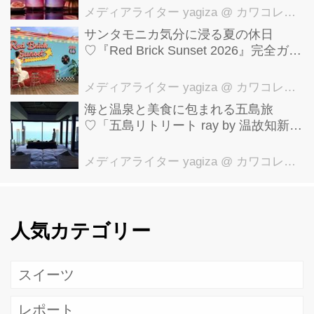
メディアライター yagiza
@ カワコレメディア編集部
サンタモニカ気分に浸る夏の休日
♡『Red Brick Sunset 2026』完全ガイ
ド【横浜赤レンガ倉庫】
メディアライター yagiza
@ カワコレメディア編集部
海と温泉と美食に包まれる五島旅
♡「五島リトリート ray by 温故知新」
で叶える極上ご褒美ステイ
メディアライター yagiza
@ カワコレメディア編集部
人気カテゴリー
スイーツ
レポート