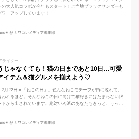
トの大人気コラボが今年もスタート！ご当地ブラックサンダーも
パワーアップしています！
re✴︎
@
カワコレメディア編集部
アライター
うじゃなくても！猫の日まであと10日…可愛
アイテム＆猫グルメを揃えよう♡
、2月22日＝「ねこの日」。色んなねこモチーフが街に溢れて、
て言われるほど。そんなねこの日に向けて猫好きにはたまらない限
ンドから出されています。絶対いぬ派のあなたもきっと、うっか
なしですよ！
re✴︎
@
カワコレメディア編集部