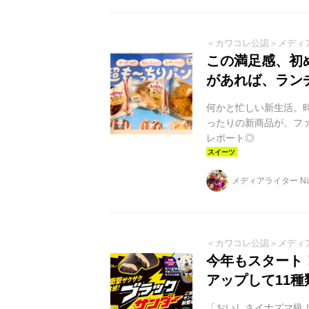
＜カワコレ公認＞メディ
この満足感、初
があれば、ラン
何かと忙しい新生活。
ったりの新商品が、フ
レポート◎
メディアライター Nai
＜カワコレ公認＞メディ
今年もスタート
アップして11種
「おいしさイナズマ級