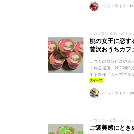
メディアライター Nai
＜カワコレ公認＞メディ
桃の女王に恋す
贅沢おうちカフ
いつものコンビニやス
くれる場所。2026年
する新作「カップマル
「桃の女王」と称され
と華やかに変えてくれ
メディアライター yag
＜カワコレ公認＞メディ
ご褒美感にとき