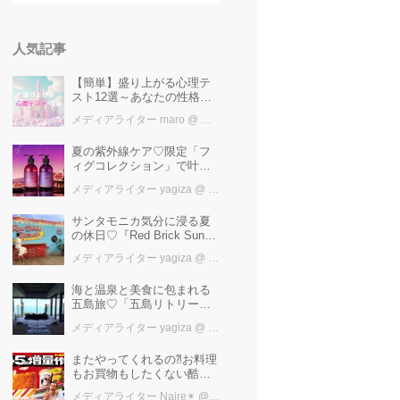
人気記事
【簡単】盛り上がる心理テ
スト12選～あなたの性格を
知ろう～
メディアライター maro
@ カワコレメディア編集部
夏の紫外線ケア♡限定「フ
ィグコレクション」で叶え
るうるツヤ美髪【YOLU】
メディアライター yagiza
@ カワコレメディア編集部
サンタモニカ気分に浸る夏
の休日♡『Red Brick Sunset
2026』完全ガイド【横浜赤
メディアライター yagiza
@ カワコレメディア編集部
レンガ倉庫】
海と温泉と美食に包まれる
五島旅♡「五島リトリート
ray by 温故知新」で叶える
メディアライター yagiza
@ カワコレメディア編集部
極上ご褒美ステイ
またやってくれるの⁈お料理
もお買物もしたくない酷暑
に、とりあえずファミマ行
メディアライター Naire✴︎
@ カワコレメディア編集部