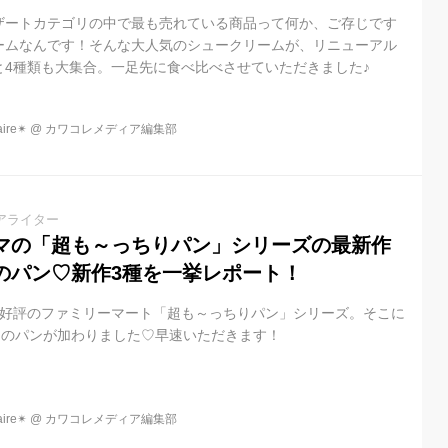
ザートカテゴリの中で最も売れている商品って何か、ご存じです
ームなんです！そんな大人気のシュークリームが、リニューアル
と4種類も大集合。一足先に食べ比べさせていただきました♪
re✴︎
@
カワコレメディア編集部
アライター
マの「超も～っちりパン」シリーズの最新作
のパン♡新作3種を一挙レポート！
大好評のファミリーマート「超も～っちりパン」シリーズ。そこに
あのパンが加わりました♡早速いただきます！
re✴︎
@
カワコレメディア編集部