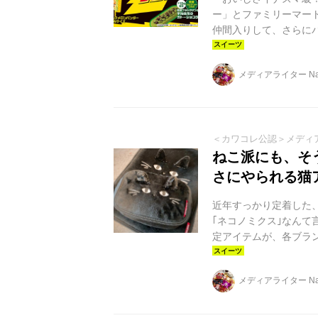
ー」とファミリーマー
仲間入りして、さらに
メディアライター Nai
＜カワコレ公認＞メディ
ねこ派にも、そ
さにやられる猫
近年すっかり定着した
｢ネコノミクス｣なん
定アイテムが、各ブラ
り癒されること間違い
メディアライター Nai