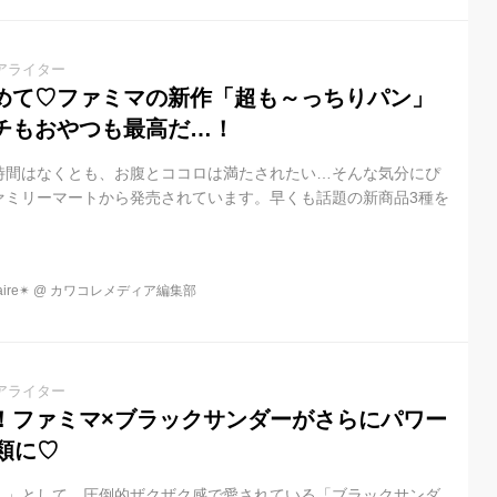
アライター
めて♡ファミマの新作「超も～っちりパン」
チもおやつも最高だ…！
時間はなくとも、お腹とココロは満たされたい…そんな気分にぴ
ァミリーマートから発売されています。早くも話題の新商品3種を
re✴︎
@
カワコレメディア編集部
アライター
！ファミマ×ブラックサンダーがさらにパワー
類に♡
！」として、圧倒的ザクザク感で愛されている「ブラックサンダ