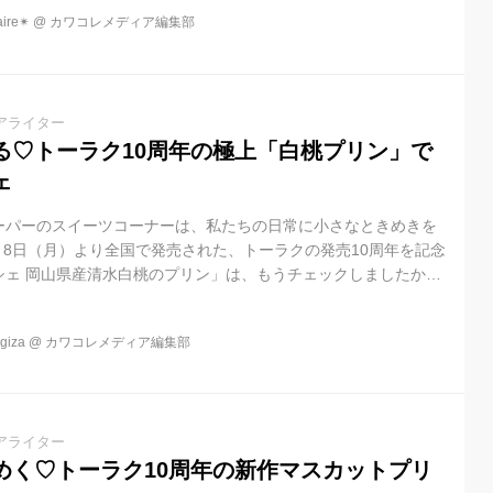
re✴︎
@
カワコレメディア編集部
アライター
る♡トーラク10周年の極上「白桃プリン」で
ェ
ーパーのスイーツコーナーは、私たちの日常に小さなときめきを
6月8日（月）より全国で発売された、トーラクの発売10周年を記念
シェ 岡山県産清水白桃のプリン」は、もうチェックしましたか？
る最高峰の白桃を贅沢に使ったこのプリンは、一口で日常をパッ
る、大人の女性にこそ楽しんでほしいご褒美デザートです。
iza
@
カワコレメディア編集部
アライター
めく♡トーラク10周年の新作マスカットプリ