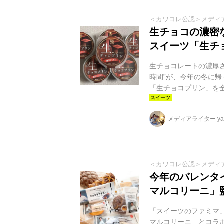
＜カワコレ公認＞メディ
生チョコの濃密
スイーツ「生チ
生チョコレートの濃厚
時間”が、今年の冬に帰
「生チョコプリン」を
な口どけ ひと口入れ
ョコプリン」は、202
メディアライター yag
整。素材そのものの深
ることで、濃厚であり
ます。 とろける瞬間まで
＜カワコレ公認＞メディ
今年のバレンタ
マルコリーニ」
「スイーツのファミマ
マルコリーニ」とコラ