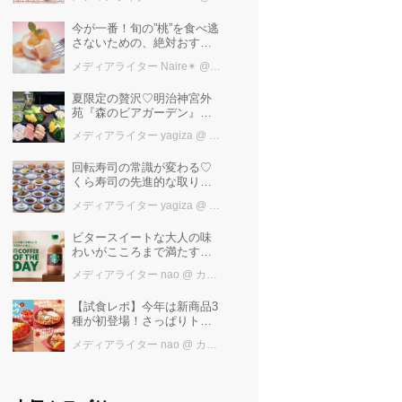
けば増量中！！
今が一番！旬の”桃”を食べ逃
さないための、絶対おすす
めピーチスイーツ５選♡
メディアライター Naire✴︎
@ カワコレメディア編集部
夏限定の贅沢♡明治神宮外
苑『森のビアガーデン』で
日本一の「新潟産えだま
メディアライター yagiza
@ カワコレメディア編集部
め」を堪能しよう
回転寿司の常識が変わる♡
くら寿司の先進的な取り組
みと「万博の感動」を再
メディアライター yagiza
@ カワコレメディア編集部
び！ファン必見の最新トピ
ックス
ビタースイートな大人の味
わいがこころまで満たす
「スターバックス®
メディアライター nao
@ カワコレメディア編集部
COFFEE OF THE DAY カフ
ェモカ」新発売！
【試食レポ】今年は新商品3
種が初登場！さっぱりトマ
トで暑い季節にも楽しめる
メディアライター nao
@ カワコレメディア編集部
びっくりドンキーの「トマ
ト弾けるハンバーグ」期間
限定発売中♪