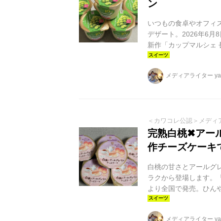
ン
いつもの食卓やオフィ
デザート。2026年6
新作「カップマルシェ
ご褒美にぴったりの逸品
最新作ということもあ
メディアライター yag
話題を呼んでいます。 
に家事に、毎日を全力
時間。「カップマルシェ」
＜カワコレ公認＞メディ
完熟白桃✖アー
作チーズケーキ
白桃の甘さとアールグ
ラクから登場します。「
より全国で発売。ひん
ちょっと贅沢なカップ
メディアライター yag