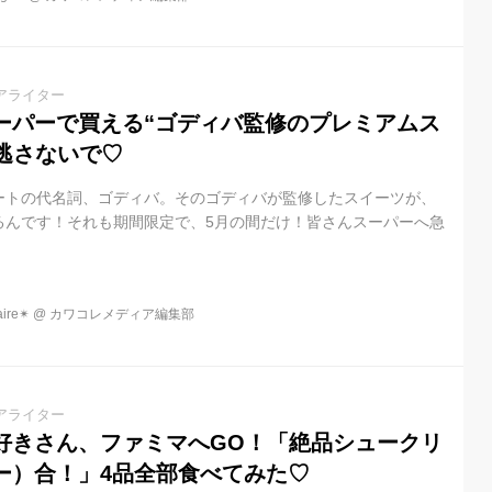
アライター
ーパーで買える“ゴディバ監修のプレミアムス
見逃さないで♡
ートの代名詞、ゴディバ。そのゴディバが監修したスイーツが、
るんです！それも期間限定で、5月の間だけ！皆さんスーパーへ急
re✴︎
@
カワコレメディア編集部
アライター
好きさん、ファミマへGO！「絶品シュークリ
ー）合！」4品全部食べてみた♡