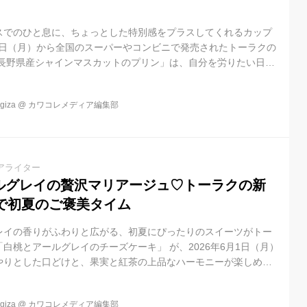
スでのひと息に、ちょっとした特別感をプラスしてくれるカップ
月8日（月）から全国のスーパーやコンビニで発売されたトーラクの
 長野県産シャインマスカットのプリン」は、自分を労りたい日の
です。 発売10周年を迎えた人気「カップマルシェ」シリーズの
り、SNSでもさっそく「贅沢すぎる！」「見つけたら即買い」と
iza
@
カワコレメディア編集部
発売10周年の傑作！素材を味わう「カップマルシェ」の魅力 仕事
で駆け抜け女性たちにとって、スイーツタイムは大切なリセット
シリ...
アライター
ルグレイの贅沢マリアージュ♡トーラクの新
で初夏のご褒美タイム
レイの香りがふわりと広がる、初夏にぴったりのスイーツがトー
白桃とアールグレイのチーズケーキ」 が、2026年6月1日（月）
やりとした口どけと、果実と紅茶の上品なハーモニーが楽しめる
スイーツです。
iza
@
カワコレメディア編集部