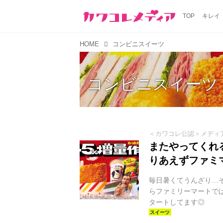
TOP
キレイ
HOME
コンビニスイーツ
コンビニスイーツ
＜カワコレ公認＞メディ
またやってくれ
りあえずファミ
毎日暑くてうんざり…
らファミリーマートでは
タートしてます◎