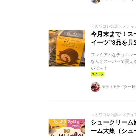
＜カワコレ公認＞メディ
今月末まで！ス
イーツ”3品を
プレミアムなチョコレ
なんとスーパーで買え
いで～！
メディアライター Nai
＜カワコレ公認＞メディ
シュークリーム
ーム大集（シュ