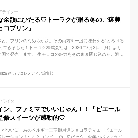
アライター
な余韻にひたる♡トーラクが贈る冬のご褒美
ョコプリン」
さと、プリンのなめらかさ。その両方を一度に味わえる“とろける
ってきました！トーラク株式会社は、2026年2月2日（月）より
全国で発売します。 生チョコの魅力をそのまま閉じ込めた、濃厚
た瞬間、舌の上でふわりとほどける生チョコのコク。今回の「生チ
5年発売品より生チョコレート原料を増量し、甘さを控えめに調
iza
@
カワコレメディア編集部
い味わいがより際立つ仕上がりになりました。 卵や牛乳を合わせ
ながら後味はすっきり。重たさを感じさせない“上質な余韻”が続き
計算...
アライター
イン、ファミマでいいじゃん！！「ピエール
監修スイーツが感動的♡
」がついに！あのベルギー王室御用達ショコラティエ「ピエール
ボレーション！なんとコンビニでは初だそう。今年のバレンタイ