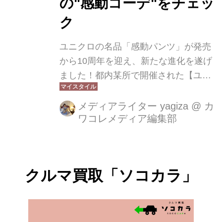
の"感動コーデ"をチェッ
ク
ユニクロの名品「感動パンツ」が発売
から10周年を迎え、新たな進化を遂げ
ました！都内某所で開催された【ユニ
クロ「感動パンツ」10周年 新商品発表
会】では、東レとの共同開発による最
メディアライター yagiza
@
カ
ワコレメディア編集部
新商品のお披露目に加え、新生活を迎
える女性にぴったりの着回し術を紹
介。特に、新社会人の皆さんに向けた
「感動着回し講座」は、春からのオフ
クルマ買取「ソコカラ」
ィスコーデに悩む方必見の内容です！