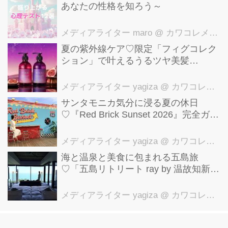
あなたの性格を知ろう～
メディアライター maro
@ カワコレメディア編集部
夏の紫外線ケア♡限定「フィグコレク
ション」で叶えるうるツヤ美髪
【YOLU】
メディアライター yagiza
@ カワコレメディア編集部
サンタモニカ気分に浸る夏の休日
♡『Red Brick Sunset 2026』完全ガイ
ド【横浜赤レンガ倉庫】
メディアライター yagiza
@ カワコレメディア編集部
海と温泉と美食に包まれる五島旅
♡「五島リトリート ray by 温故知新」
で叶える極上ご褒美ステイ
メディアライター yagiza
@ カワコレメディア編集部