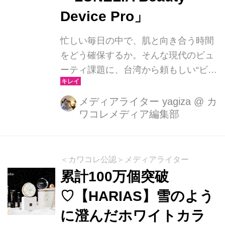
高配合 したサプリメントです。
Device Pro」
忙しい毎日の中で、肌と向き合う時間
をどう確保するか。そんな現代のビュ
ーティ課題に、台湾から頼もしい“ビュ
ーティデバイス”が登場！美容企画会社
メイルータ（MEIRUTA）と、世界的
メディアライター yagiza
@
カ
ワコレメディア編集部
電子機器メーカーペガトロン
（PEGATRON）が共同開発した多機
能美顔器「LUNELIA（ルネリア）
Beauty Device Pro」が、ついに日本で
＜カワコレ公認＞メディアライター
2025年11月24日（月）より発売スタ
累計100万個突破
ートされました。 半導体メーカーの技
♡【HARIAS】雪のよう
術力が、美容の未来を変える 台湾でア
に澄んだホワイトカラ
ジア向けiPhoneの製造などを行ってい