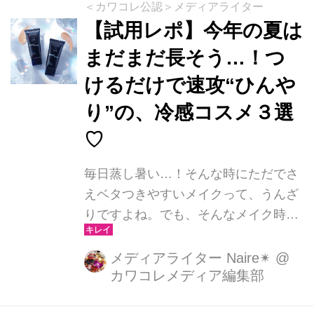
＜カワコレ公認＞メディアライター
【試用レポ】今年の夏は
まだまだ長そう…！つ
けるだけで速攻“ひんや
り”の、冷感コスメ３選
♡
毎日蒸し暑い…！そんな時にただでさ
えベタつきやすいメイクって、うんざ
りですよね。でも、そんなメイク時間
が、スーっと癒されるひんやりタイム
になったら♡最近話題のひんやり系コ
メディアライター Naire✴︎
@
カワコレメディア編集部
スメのおすすめを紹介します。