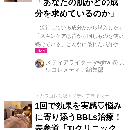
「あなたの肌がどの成
分を求めているのか」
「流行している成分だから購入した」
「スキンケアは昔から同じものを使い
続けている」どんなに優れた成分や話
題のスキンケアアイテムでも、自身の
肌が本当に必要としているものでなけ
メディアライター yagiza
@
カ
ワコレメディア編集部
れば、理想の肌状態には近づけませ
ん。最善の肌状態を目指すために大切
なのは、まず“自分の肌を正しく知るこ
と”。今回は自分の肌状態を把握し、本
＜カワコレ公認＞メディアライター
当に肌に合ったスキンケアに出会うた
1回で効果を実感♡悩み
めの新しい方法をご紹介します。
に寄り添うBBLs治療！
表参道「TIクリニック」