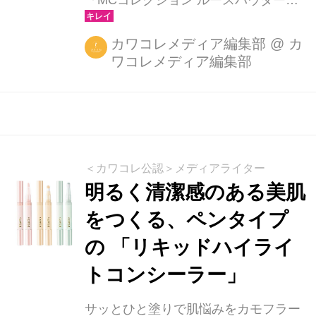
『MCコレクション ルースパウダー』
が発売されました。同時発売のリキッ
ドファンデーションと相性抜群。なめ
カワコレメディア編集部
@
カ
ワコレメディア編集部
らかにフィットし、更なる理想美肌へ
導きます！ 今人気を集めているのは、
ツヤ感あふれる素肌のような肌。でも
その実、悩みはしっかりカバーしたい
し、べたつきは嫌。崩れやすいなんて
もってのほか。そんな美肌を求めてい
＜カワコレ公認＞メディアライター
る女心を考え開発したのが『MCコレ
明るく清潔感のある美肌
クション ルースパウダー』です。
をつくる、ペンタイプ
『MCコレクション ルースパウダー』
の 「リキッドハイライ
とは… ＜気になる部分を目立ちにくく
する＞ 柔らかく粒子の細かいパウダー
トコンシーラー」
が、小じわや毛穴を目立たなくして、
均一で...
サッとひと塗りで肌悩みをカモフラー