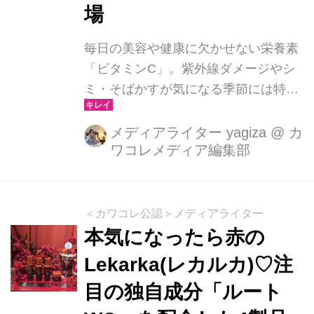
場
毎日の美容や健康に欠かせない栄養素
「ビタミンC」。紫外線ダメージやシ
ミ・そばかすが気になる季節には特に
注目したい成分です。オンライン美肌
治療サービス【ANS.（アンス）】か
メディアライター yagiza
@
カ
ワコレメディア編集部
ら、新たにオリジナルブランドとして
誕生したビタミンCサプリメントが登
場しました。
＜カワコレ公認＞メディアライター
本気になったら赤の
Lekarka(レカルカ)♡注
目の独自成分「ルート