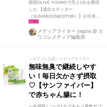
韓国OLIVE YOUNGで売上1位を獲得
した 【成分エディター
（SUNGBOONEDITOR）】が日本に
初上陸し、お披露目イベントが青山に
あるホテルのスイートルームで開催さ
メディアライター yagiza
@
カ
ワコレメディア編集部
れました。 2022年韓国お客様感動ブ
ランド大賞「スキンケア化粧品大賞」
を受賞するなど韓国で人気急上昇のブ
ランドです。日本公式Qoo10でも11月
＜カワコレ公認＞メディアライター
総合ランキング1位を獲得し、今一番
無味無臭で継続しやす
HOTなスキンケアブランドです。 韓国
い！毎日欠かさず摂取
で爆売れの毛穴アンプル！ 【成分エデ
♡【サンファイバー】
ィター(Sungboon Editor)】1番人気の
商品が、韓国で特許を取得したグリー
で赤ちゃん腸に！
ントマト成分配合の毛穴ケアに特化し
た《グリーントマトポアリフティング
一生摂取しつづけるであろう愛飲サプ