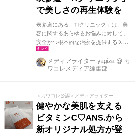
で美しさの再生体験を
表参道にある「TIクリニック」は、美
容に関するあらゆるお悩みに対して、
安全かつ根本的な治療を提供する医療
機関です。目元の小じわ、シミ、たる
み、小顔、くすみ、ボディ──そのす
メディアライター yagiza
@
カ
ワコレメディア編集部
べてにアプローチできる最先端の
BBLs（BroadBand Light system）治療
が、今注目を集めています。
＜カワコレ公認＞メディアライター
健やかな美肌を支える
ビタミンC♡ANS.から
新オリジナル処方が登