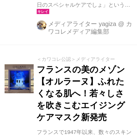
日のスペシャルケアでしょ」という声
がよく聞かれます。ルルルンには、毎
日使ってほしい化粧水マスクと、スペ
メディアライター yagiza
@
カ
ワコレメディア編集部
シャルケア用の美容液フェイスマスク
のどちらもラインナップしています。
それぞれを正しく使い分けて、スキン
ケア上手をめざしましょう！
＜カワコレ公認＞メディアライター
フランスの美のメゾン
【オルラーヌ】ふれた
くなる肌へ！若々しさ
を吹きこむエイジング
ケアマスク新発売
フランスで1947年以来、数々のスキン