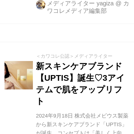
の恒常性機能に着目し、肌本来の力を
メディアライター yagiza
@
カ
ワコレメディア編集部
活性化させることを目的としたスキン
ケアアイテムです。過剰なスキンケア
が肌の自活力を奪ってしまうという考
えのもと、「とこしゑ」シリーズは外
部からの刺激を最小限に抑え、肌が自
ら潤う力を引き出すことを目指してい
＜カワコレ公認＞メディアライター
ます。
新スキンケアブランド
【UPTIS】誕生♡3アイ
テムで肌をアップリフ
ト
2024年9月18日 株式会社メビウス製薬
から新スキンケアブランド「UPTIS」
が誕生。コンセプトは「美しく上向く*