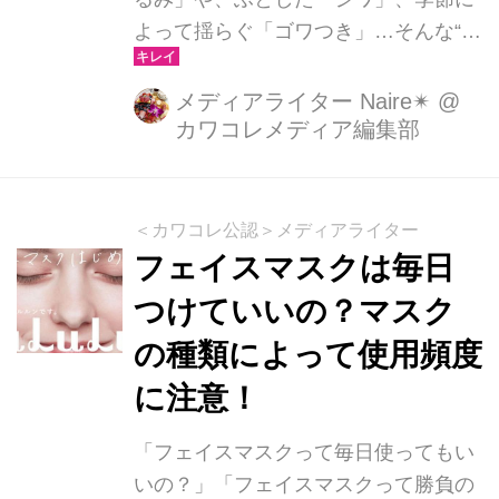
よって揺らぐ「ゴワつき」…そんな“老
け見えポイント”を、毎日のスキンケア
で自然にクリアにしておけたら、幸せ
メディアライター Naire✴︎
@
カワコレメディア編集部
ですよね♬今回は、そんな大人の肌悩
みを独自の「〇〇発想」で解決してく
れるスキンケアブランドを一挙ご紹介
します♬
＜カワコレ公認＞メディアライター
フェイスマスクは毎日
つけていいの？マスク
の種類によって使用頻度
に注意！
「フェイスマスクって毎日使ってもい
いの？」「フェイスマスクって勝負の