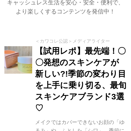
キャッシュレス生活を安心・安全・便利で、
より楽しくするコンテンツを発信中！
＜カワコレ公認＞メディアライター
【試用レポ】最先端！〇
〇発想のスキンケアが
新しい?!季節の変わり目
を上手に乗り切る、最旬
スキンケアブランド3選
♡
メイクではカバーできないお顔の「ゆ
るみ」や、ふとした「シワ」、季節に