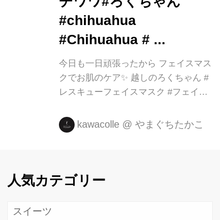
チワワ#ろくちゃん
#chihuahua
#Chihuahua # ...
今日も一日頑張ったから フェイスマス
クでお肌のケア✨ 越しのろくちゃん #
レスキューフェイスマスク #フェイス
マスク#ルルルンワンナイト #お肌のケ
ア #美肌#保湿#愛犬#チョコタンチワ
kawacolle
@
やまぐちたかこ
ワ#ろくちゃん #chihuahua
#Chihuahua # ...
人気カテゴリー
スイーツ