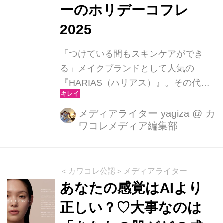
るPEGATRON（台湾の大手パソコン
ーのホリデーコフレ
メーカーASUSの生産部門が独立した
2025
企業）と台湾で世界各国の美容メーカ
ー...
「つけている間もスキンケアができ
る」メイクブランドとして人気の
『HARIAS（ハリアス）』。その代表
アイテムである薬用クッションファン
デーションは、累計販売数100万個を
メディアライター yagiza
@
カ
ワコレメディア編集部
突破するほどの大ヒット商品です。こ
の冬、そのファンデーションが雪のよ
うに澄んだホワイトカラーの限定パッ
ケージで登場。ホリデーシーズンにふ
＜カワコレ公認＞メディアライター
さわしい、特別感あふれるコフレで
あなたの感覚はAIより
す。
正しい？♡大事なのは