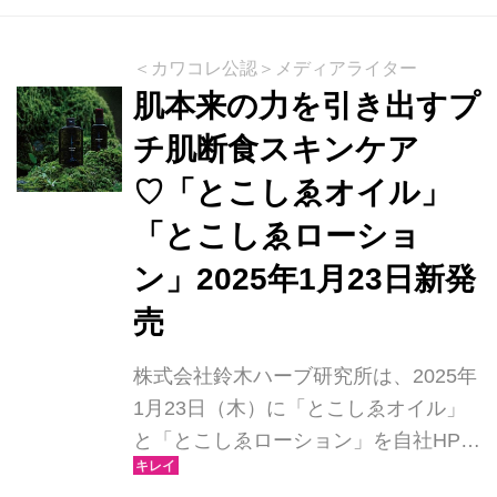
＜カワコレ公認＞メディアライター
肌本来の力を引き出すプ
チ肌断食スキンケア
♡「とこしゑオイル」
「とこしゑローショ
ン」2025年1月23日新発
売
株式会社鈴木ハーブ研究所は、2025年
1月23日（木）に「とこしゑオイル」
と「とこしゑローション」を自社HPに
て新発売します。これらの製品は、人