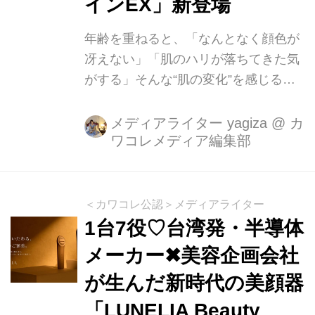
インEX」新登場
年齢を重ねると、「なんとなく顔色が
冴えない」「肌のハリが落ちてきた気
がする」そんな“肌の変化”を感じる瞬
間が増えてきます。そんな大人の肌悩
みに寄り添うインナーケアとして、サ
メディアライター yagiza
@
カ
ワコレメディア編集部
プリメントブランド ドクターズチョイ
ス から「N-アセチルシステインEX」
が新発売されました。ブランドを展開
するのは、米国カリフォルニア州の
＜カワコレ公認＞メディアライター
Beauty and Health Research, Inc.（ビ
1台7役♡台湾発・半導体
ューティー＆ヘルスリサーチ社）。美
メーカー✖美容企画会社
容医療でも注目される成分「グルタチ
が生んだ新時代の美顔器
オン」に着目し、その前駆体である N-
アセチルシステイン（NAC）を600mg
「LUNELIA Beauty