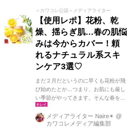
＜カワコレ公認＞メディアライター
【使用レポ】花粉、乾
燥、揺らぎ肌…春の肌悩
みは今からカバー！頼
れるナチュラル系スキ
ンケア3選♡
まだ２月だというのに早くも花粉が飛
び始めたとか…つまり、お肌にも厳し
い季節がやってきます。そんな春を乗
り切るには、早めの対策が大切！今年
こそ使ってみたい、頼れるスキンケア
メディアライター Naire✴︎
@
カワコレメディア編集部
アイテムを集めました♬