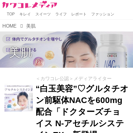
TOP
キレイ
スイーツ
ライフ
レポート
ファッション
HOME
美肌
美肌
＜カワコレ公認＞メディアライター
“白玉美容”♡グルタチオ
ン前駆体NACを600mg
配合「ドクターズチョ
イス N-アセチルシステ