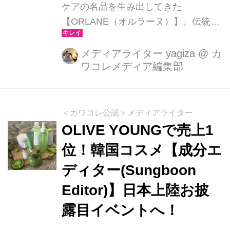
ケアの名品を生み出してきた
【ORLANE（オルラーヌ）】。伝統と
革新、エレガンスとサイエンスが共存
する上質な使用感にこだわった高品質
メディアライター yagiza
@
カ
ワコレメディア編集部
なプロダクトは、若々しい印象の肌に
とって重要なメカニズムを呼び起こ
す、バイオエナジック複合体 *² やユー
スリセットコンプレックス *³ といった
＜カワコレ公認＞メディアライター
独自のエイジングケアのための複合成
OLIVE YOUNGで売上1
分の開発にも至っています。飽くなき
位！韓国コスメ【成分エ
探求と革新的発見によりもたらされる
ディター(Sungboon
のは、エイジングケアの新たなペー
ジ。またインステティテュートの独自
Editor)】日本上陸お披
のメソッドの融合により、さらなる美
露目イベントへ！
の真髄へと導きます。