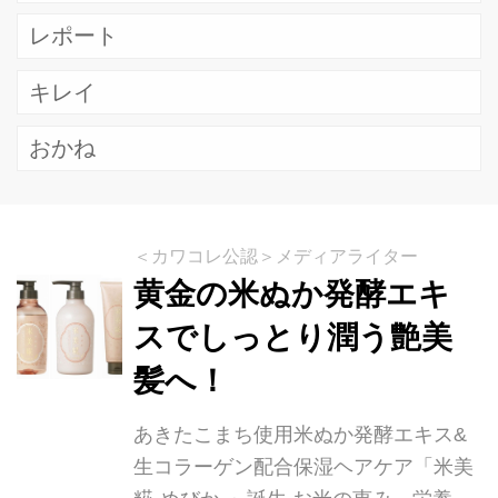
レポート
キレイ
おかね
＜カワコレ公認＞メディアライター
黄金の米ぬか発酵エキ
スでしっとり潤う艶美
髪へ！
あきたこまち使用米ぬか発酵エキス&
生コラーゲン配合保湿ヘアケア「米美