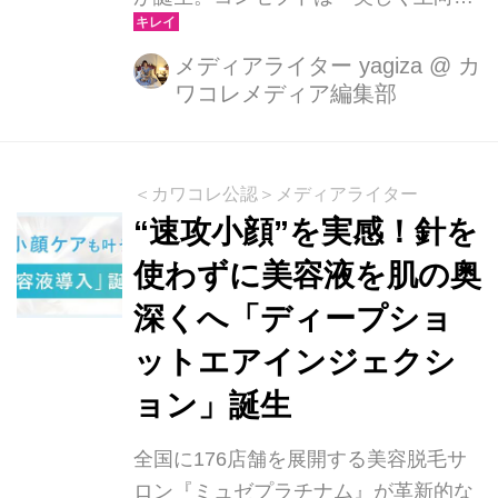
肌へ」。リリースされるのは、卵殻膜
配合の「美容液」、ハリ感をもたらす
メディアライター yagiza
@
カ
ワコレメディア編集部
「リフトヴェールクリーム N」、目元
を集中ケアする「アイパワーセラムシ
ート」の3アイテム。肌のコンディシ
ョンを整え、引き締まった印象を目指
＜カワコレ公認＞メディアライター
したい女性にぴったりのラインナップ
“速攻小顔”を実感！針を
です。（*肌のコンディションがよくな
使わずに美容液を肌の奥
ること）
深くへ「ディープショ
ットエアインジェクシ
ョン」誕生
全国に176店舗を展開する美容脱毛サ
ロン『ミュゼプラチナム』が革新的な