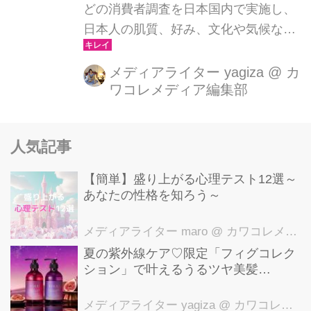
どの消費者調査を日本国内で実施し、
日本人の肌質、好み、文化や気候など
様々な要素を考慮して製品開発を行っ
ているニベア花王研究室。ドイツのバ
メディアライター yagiza
@
カ
ワコレメディア編集部
イヤスドルフ社の技術と日本独自の調
査、研究により、日々肌に心地よく、
すこやかな肌を保つ製品づくりを追求
人気記事
しています。今秋発売のアイテムはリ
ップ、ハンド、ボディと全身保湿がか
【簡単】盛り上がる心理テスト12選～
なうラインアップです。既存商品も含
あなたの性格を知ろう～
めおすすめ保湿アイテムご紹介致しま
す。
メディアライター maro
@ カワコレメディア編集部
夏の紫外線ケア♡限定「フィグコレク
ション」で叶えるうるツヤ美髪
【YOLU】
メディアライター yagiza
@ カワコレメディア編集部