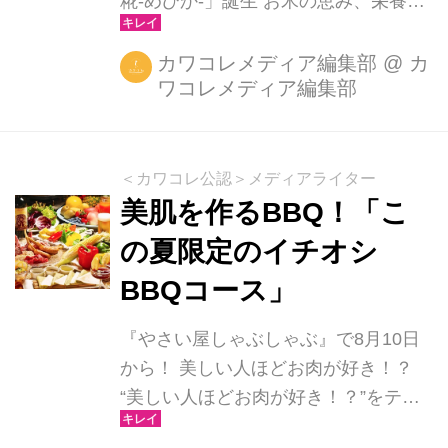
糀-めびか-」誕生 お米の恵み、栄養分
をたっぷり含んだうっとりするほど芳
醇な日本処方。天然パワー美髪シリー
カワコレメディア編集部
@
カ
ワコレメディア編集部
ズ、「米美糀」が誕生します。 商品特
徴 １．あきたこまちを使用。８種の米
由来成分による天然保湿で「うるお
い、とどまり、とじこめる」。 ２・超
＜カワコレ公認＞メディアライター
保湿「生コラーゲン※2 」が髪と頭皮
美肌を作るBBQ！「こ
をディープケア ３.16種類※3のアミノ
の夏限定のイチオシ
酸保湿成分とCMCで芯から強い髪を育
BBQコース」
てる ４．毛先までしっとり、９種※4
の和漢エキスでうるおいキープ 香りに
『やさい屋しゃぶしゃぶ』で8月10日
もこだわりが ＜蜜花の香り＞ アップ
から！ 美しい人ほどお肉が好き！？
ル、グレープフルーツ等のさわやかな
“美しい人ほどお肉が好き！？”をテー
トップノートに、ローズ、...
マに、『やさい屋しゃぶしゃぶ』で8