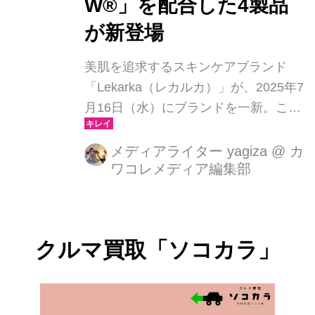
W®」を配合した4製品
が新登場
美肌を追求するスキンケアブランド
「Lekarka（レカルカ）」が、2025年7
月16日（水）にブランドを一新。これ
に合わせて、独自開発成分「ルート
W®」を配合した主要4製品がリニュー
メディアライター yagiza
@
カ
ワコレメディア編集部
アルされ、先行予約販売がスタートし
ました。さらに、7月16日（水）・17
日（木）には【Lekarka Bordeaux
Parfait】と題したブランドリニューア
クルマ買取「ソコカラ」
ル＆新製品発表会が開催され、美容業
界関係者ら約400名が来場。会場はま
さに“美の最前線”といえる熱気に包ま
れました。