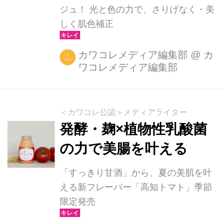
ジュ！ 光と色の力で、さりげなく・美
しく肌色補正
カワコレメディア編集部
@
カ
ワコレメディア編集部
＜カワコレ公認＞メディアライター
発酵・麹×植物性乳酸菌
の力で美腸を叶える
「すっきり甘酒」から、夏の美肌を叶
える新フレーバー「高知トマト」季節
限定発売