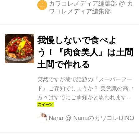
月10日から夏一押しのおすすめ「BBQ
カワコレメディア編集部
@
カ
ワコレメディア編集部
コース セット」が提供開始！ 「2015
年の夏は、ヘルシーで高タンパク、ビ
タミン・ミネラルたっぷりの「美肌を
作るBBQ」で夏のキレイを。この夏は
我慢しないで食べよ
女性のためのBBQをテーマにメニュー
う！『肉食美人』は土間
を開発。女性でもカロリーや脂肪を気
土間で作れる
にせず、美味しくお肉をおなかいっぱ
い食べたいという要望をかなえ、さら
突然ですが巷で話題の『スーパーフー
に美肌になる要素をたっぷり含んだも
ド』ご存知でしょうか？ 美意識の高い
のがこの「美肌を作るBBQ」です。こ
方々はすでにご承知かと思われます。
の夏限定のイチオシBBQコースを是
スーパーフードとは.. 栄養バランスに
非！ ウェルカムドリンクから...
優れていて、 一般的な食品より栄養価
Nana
@
NanaのカワコレDINO
が高く、 一部の栄養・健康成分が突出
して多く含まれる食品のこと。 じんわ