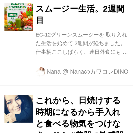
り健康志向のスーパーフードがハンパ
スムージー生活。2週間
ない - NAVER まとめ 美味しく食べて
目
体にすごくいい。そんなスーパーフー
ドがじわりと浸透し始めました。 海外
EC-12グリーンスムージーを 取り入れ
セレブが日常的に取り入れてる話題の
た生活を始めて 2週間が経ちました。
食品ですが..流行の波に乗り遅れた、
仕事柄ここしばらく、連日外食にも 関
たくさんあって何を選んでいいかわか
わらず体重0.8kg減ってました！笑 こ
らない、高くて試せないなど様々な理
の粉末が何で出来ているのか 気になっ
Nana
@
NanaのカワコレDINO
由でスーパーフードから敬遠される方
てきた.. というわけで。 気になる中身
も少なくないことと存じ...
210種類の野菜・果物に加え、 高性能
乳酸菌EC-12が配合されてます 210..?!
これから、日焼けする
こんなに野菜や果物を 一日で少量づつ
時期になるから手入れ
取るのは不可能。 スプーン一杯で手軽
に 栄養が摂れちゃうなんて、 本当に
と食べる物気をつけな
ありがたい。 加えて5種類の食べ物由