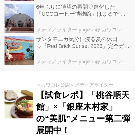
6年ぶりに待望の再開♡進化した
「UCCコーヒー博物館」はまるで“コ
ーヒーのテーマパーク”！館内展示の全
貌を公開
メディアライター yagiza
@ カワコレメディア編集部
サンタモニカ気分に浸る夏の休日
♡『Red Brick Sunset 2026』完全ガイ
ド【横浜赤レンガ倉庫】
メディアライター yagiza
@ カワコレメディア編集部
＜カワコレ公認＞メディアライター
【試食レポ】「桃谷順天
館」×「銀座木村家」
の“美肌”メニュー第二弾
展開中！