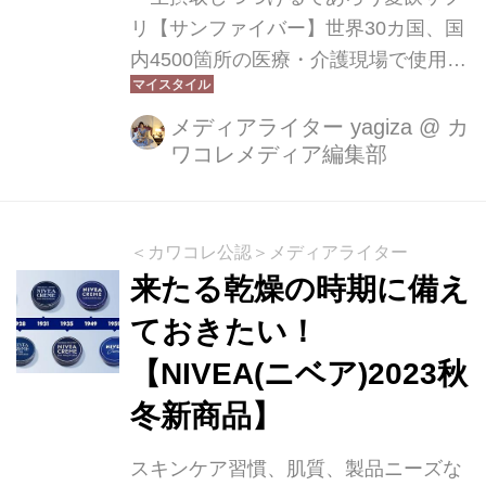
アンプル》 ...
リ【サンファイバー】世界30カ国、国
内4500箇所の医療・介護現場で使用さ
れている高発酵性の水溶性植物繊維
（プレバイオティクス）。腸管免疫を
メディアライター yagiza
@
カ
ワコレメディア編集部
高めることが全身の免疫力維持につな
がります。
＜カワコレ公認＞メディアライター
来たる乾燥の時期に備え
ておきたい！
【NIVEA(ニベア)2023秋
冬新商品】
スキンケア習慣、肌質、製品ニーズな