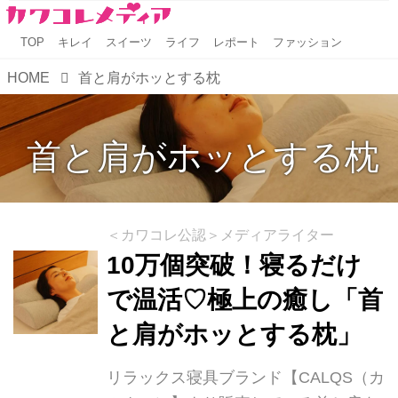
TOP
キレイ
スイーツ
ライフ
レポート
ファッション
HOME
首と肩がホッとする枕
首と肩がホッとする枕
＜カワコレ公認＞メディアライター
10万個突破！寝るだけ
で温活♡極上の癒し「首
と肩がホッとする枕」
リラックス寝具ブランド【CALQS（カ