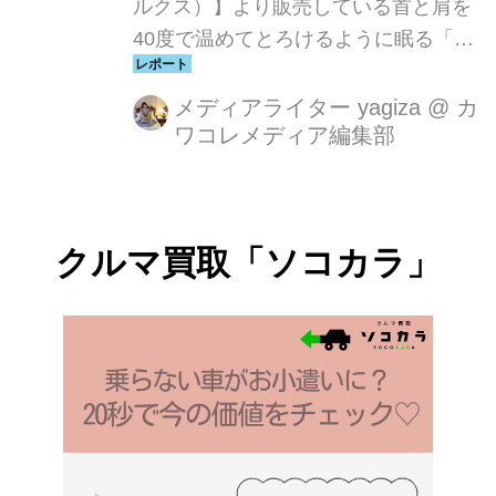
ルクス）】より販売している首と肩を
40度で温めてとろけるように眠る「首
と肩がホッとする枕」シリーズの累計
販売個数が10万個を突破！枕に搭載し
メディアライター yagiza
@
カ
ワコレメディア編集部
ている温熱機構により、毎日手軽に眠
るだけで“温活”ができるアイテムとし
て多くの方に支持されています。
クルマ買取「ソコカラ」