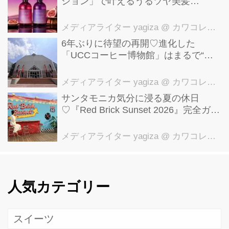
ション」で叶えるうるツヤ美髪
【YOLU】
メディアライター yagiza
@ カワコレメディア編集部
6年ぶりに待望の再開♡進化した
「UCCコーヒー博物館」はまるで“コ
ーヒーのテーマパーク”！館内展示の全
貌を公開
メディアライター yagiza
@ カワコレメディア編集部
サンタモニカ気分に浸る夏の休日
♡『Red Brick Sunset 2026』完全ガイ
ド【横浜赤レンガ倉庫】
メディアライター yagiza
@ カワコレメディア編集部
人気カテゴリー
スイーツ