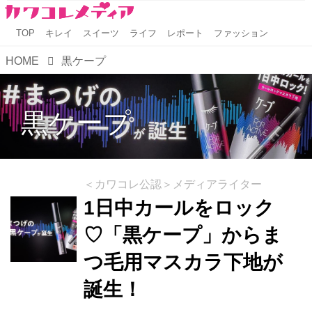
TOP
キレイ
スイーツ
ライフ
レポート
ファッション
HOME
黒ケープ
黒ケープ
＜カワコレ公認＞メディアライター
1日中カールをロック
♡「黒ケープ」からま
つ毛用マスカラ下地が
誕生！