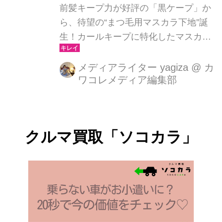
前髪キープ力が好評の「黒ケープ」か
ら、待望の“まつ毛用マスカラ下地”誕
生！カールキープに特化したマスカラ
下地『ケープ フォーアクティブ カー
ルロックマスカラ下地』が2025年4月
メディアライター yagiza
@
カ
ワコレメディア編集部
12日に発売されます。（一部取扱店で
は3月8日より先行発売）前髪をしっか
りキープしてくれる「黒ケープ」と同
じく、今度はまつ毛のカールを1日中
クルマ買取「ソコカラ」
ロック！湿気や時間の経過で下がりが
ちなまつ毛も、朝の仕上がりを夜まで
キープできる注目のアイテムです。