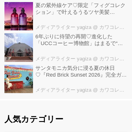
夏の紫外線ケア♡限定「フィグコレク
ション」で叶えるうるツヤ美髪
【YOLU】
メディアライター yagiza
@ カワコレメディア編集部
6年ぶりに待望の再開♡進化した
「UCCコーヒー博物館」はまるで“コ
ーヒーのテーマパーク”！館内展示の全
貌を公開
メディアライター yagiza
@ カワコレメディア編集部
サンタモニカ気分に浸る夏の休日
♡『Red Brick Sunset 2026』完全ガイ
ド【横浜赤レンガ倉庫】
メディアライター yagiza
@ カワコレメディア編集部
人気カテゴリー