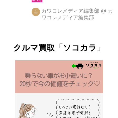
トがレブロンのためにカバーした
『ADDICTED TO LOVE』をレブロン
カワコレメディア編集部
@
カ
ワコレメディア編集部
LOVE IS ONキャンペーンサイトにて
無料配布します！ “ADDICTED TO
LOVE”BY EDDI FRONT FOR
REVLON 無料ダウンロードキャンペー
クルマ買取「ソコカラ」
ン レブロンLOVE IS ONサイト ダウン
ロード期間：6月15日（月）12：00ま
で ダウンロード条件：先着10,000名様
まで REVLON｜LOVE IS ON LOVE IS
ON LOVE写真を世界に...