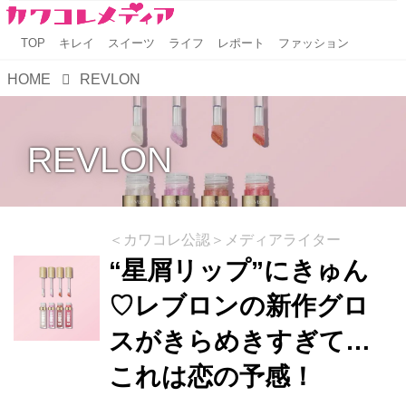
TOP
キレイ
スイーツ
ライフ
レポート
ファッション
HOME
REVLON
REVLON
＜カワコレ公認＞メディアライター
“星屑リップ”にきゅん
♡レブロンの新作グロ
スがきらめきすぎて…
これは恋の予感！