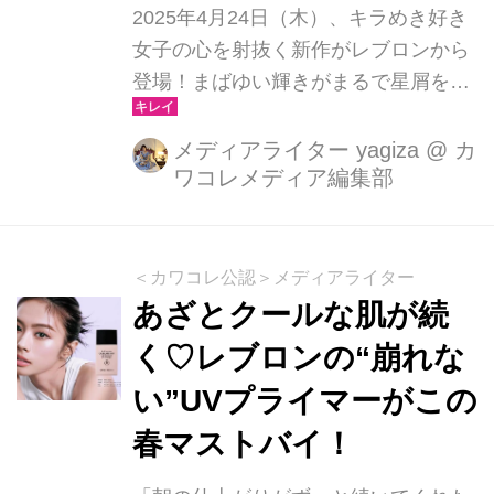
2025年4月24日（木）、キラめき好き
女子の心を射抜く新作がレブロンから
登場！まばゆい輝きがまるで星屑をま
とったみたいな唇を演出してくれるリ
ップグロス、その名も――『レブロン
メディアライター yagiza
@
カ
ワコレメディア編集部
スーパー ラストラス グリマー グロ
ス』が数量限定で発売されます♡
＜カワコレ公認＞メディアライター
あざとクールな肌が続
く♡レブロンの“崩れな
い”UVプライマーがこの
春マストバイ！