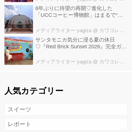
6年ぶりに待望の再開♡進化した
「UCCコーヒー博物館」はまるで“コ
ーヒーのテーマパーク”！館内展示の全
貌を公開
メディアライター yagiza
@ カワコレメディア編集部
サンタモニカ気分に浸る夏の休日
♡『Red Brick Sunset 2026』完全ガイ
ド【横浜赤レンガ倉庫】
メディアライター yagiza
@ カワコレメディア編集部
人気カテゴリー
スイーツ
レポート