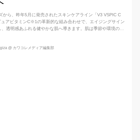
へ
ーズから、昨年5月に発売されたスキンケアライン「V3 VSPIC C
針）×ピュアビタミンC※1の革新的な組み合わせで、エイジングサイン
し、透明感あふれる健やかな肌へ導きます。肌は季節や環境の変
受けやすく、乾燥・くすみ・ハリ不足などの悩みが尽きないも
スキンケアで整え、理想のコンディションをキープするために生
iza
@
カワコレメディア編集部
C Line」です。