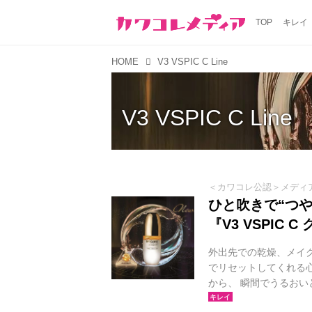
TOP
キレイ
HOME
V3 VSPIC C Line
V3 VSPIC C Line
＜カワコレ公認＞メディ
ひと吹きで“つや
『V3 VSPIC
外出先での乾燥、メイ
でリセットしてくれる心
から、 瞬間でうるおいと
ト』が2026年4月16日