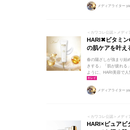
べるケア”が仲間入り 20
メディアライター yag
ー、美容液、エマルジ
止めまで揃う人気シリーズ
＜カワコレ公認＞メディ
HARI✖ビタミ
の肌ケアを叶える
春の陽ざしが強まり始
きする」「肌が疲れる
ように、HARI美容で人
る“進化型UV美容液” 『
キンケアシリーズ「V3 V
メディアライター yag
「V3 VSPIC C 
イパック、サプリ、シート
＜カワコレ公認＞メディ
HARI×ピュアビタ