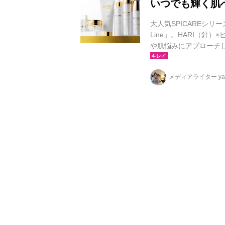
いつでも輝く肌
大人気SPICAREシリ
Line」。HARI（
や肌悩みにアプローチ
化によってダメージを
の。そんな肌を毎日の
メディアライター yag
まれたのが「V3 VSPIC 