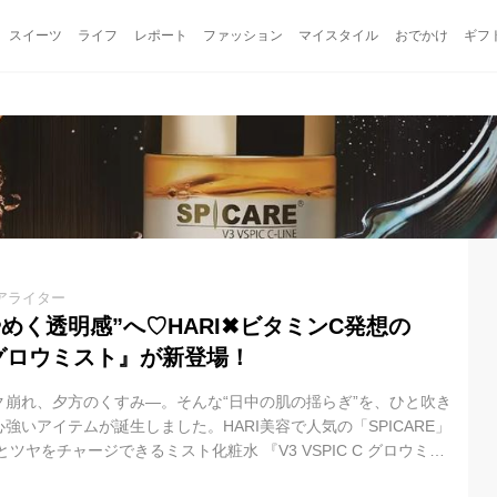
スイーツ
ライフ
レポート
ファッション
マイスタイル
おでかけ
ギフ
アライター
めく透明感”へ♡HARI✖ビタミンC発想の
 C グロウミスト』が新登場！
ク崩れ、夕方のくすみ—。そんな“日中の肌の揺らぎ”を、ひと吹き
強いアイテムが誕生しました。HARI美容で人気の「SPICARE」
ツヤをチャージできるミスト化粧水 『V3 VSPIC C グロウミス
（木）より発売されます。 「V3 VSPIC C Line」に待望の“持ち運