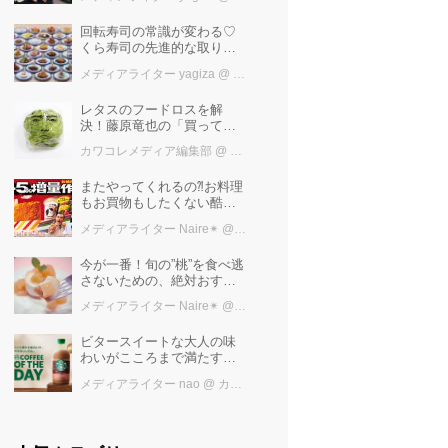
め」を堪能しよう
回転寿司の常識が変わる♡
くら寿司の先進的な取り組
みと「万博の感動」を再
メディアライター yagiza
@ カワコレメディア編集部
び！ファン必見の最新トピ
ックス
レタスのフードロスを解
決！藤原竜也の「買ってく
レタス」
カワコレメディア編集部
@ カワコレメディア編集部
またやってくれるの⁈お料理
もお買物もしたくない酷暑
に、とりあえずファミマ行
メディアライター Naire✴︎
@ カワコレメディア編集部
けば増量中！！
今が一番！旬の”桃”を食べ逃
さないための、絶対おすす
めピーチスイーツ５選♡
メディアライター Naire✴︎
@ カワコレメディア編集部
ビタースイートな大人の味
わいがこころまで満たす
「スターバックス®
メディアライター nao
@ カワコレメディア編集部
COFFEE OF THE DAY カフ
ェモカ」新発売！