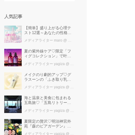
人気記事
【簡単】盛り上がる心理テ
スト12選～あなたの性格を
知ろう～
メディアライター maro
@ カワコレメディア編集部
夏の紫外線ケア♡限定「フ
ィグコレクション」で叶え
るうるツヤ美髪【YOLU】
メディアライター yagiza
@ カワコレメディア編集部
メイクのり劇的アップ♡グ
ラスーンの「ふき取り乳
液」で目指す光沢つや肌
メディアライター yagiza
@ カワコレメディア編集部
海と温泉と美食に包まれる
五島旅♡「五島リトリート
ray by 温故知新」で叶える
メディアライター yagiza
@ カワコレメディア編集部
極上ご褒美ステイ
夏限定の贅沢♡明治神宮外
苑『森のビアガーデン』で
日本一の「新潟産えだま
メディアライター yagiza
@ カワコレメディア編集部