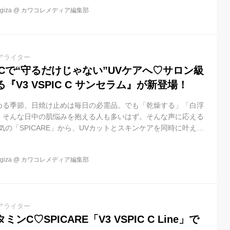
24年5月に誕生した「V3 VSPIC C Line」は、クレンザー、トナ
iza
@
カワコレメディア編集部
ョン、クリーム、クレイパック、サプリ、シートマスク、日焼け
。HARI×ビタミンCの革新...
アライター
ンCで“守るだけじゃない”UVケアへ♡サロン級
『V3 VSPIC C サンセラム』が新登場！
める季節、日焼け止めは毎日の必需品。でも「乾燥する」「白浮
」そんな日中の肌悩みを抱える人も多いはず。そんな声に応える
気の「SPICARE」から、UVカットとスキンケアを同時に叶え
V3 VSPIC C サンセラム』が2026年3月5日に登場しました。 ス
SPIC C Line」に待望のUVが仲間入り 2024年5月に誕生した
iza
@
カワコレメディア編集部
Line」は、クレンザー、トナー、美容液、エマルジョン、クリーム、クレ
マスクまで揃う人気ライン。HARI×...
アライター
ミンC♡SPICARE「V3 VSPIC C Line」で