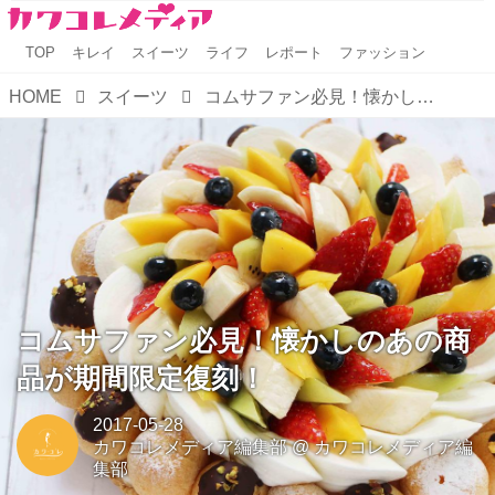
TOP
キレイ
スイーツ
ライフ
レポート
ファッション
HOME
スイーツ
コムサファン必見！懐かしのあの商品が期間限定復刻！
コムサファン必見！懐かしのあの商
品が期間限定復刻！
2017-05-28
カワコレメディア編集部
@
カワコレメディア編
集部