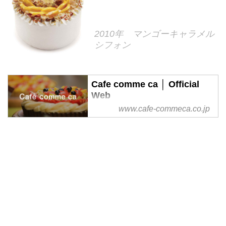
2010年 マンゴーキャラメル
シフォン
Cafe comme ca │ Official
Web
www.cafe-commeca.co.jp
「カフェコムサ」は“日本の食を
アートする”をテーマに、日本の
四季を感じる旬の国産のフレッシ
ュフルーツをふんだんに使用した
アート感覚あふれるケーキをお作
りします。