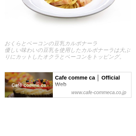
おくらとベーコンの豆乳カルボナーラ
優しい味わいの豆乳を使用したカルボナーラは大ぶ
りにカットしたオクラとベーコンをトッピング。
Cafe comme ca │ Official
Web
www.cafe-commeca.co.jp
「カフェコムサ」は“日本の食を
アートする”をテーマに、日本の
四季を感じる旬の国産のフレッシ
ュフルーツをふんだんに使用した
アート感覚あふれるケーキをお作
りします。