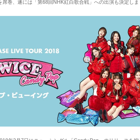
を席巻、遂には「第68回NHK紅白歌合戦」への出演も決定しま