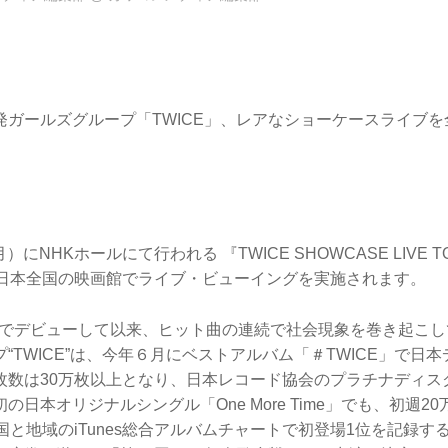
発ガールズグループ「TWICE」、レアなショーケースライブ
）にNHKホールにて行われる 『TWICE SHOWCASE LIVE TOUR
を、日本全国の映画館でライブ・ビューイングを実施されます。
韓国でデビューして以来、ヒット曲の連続で社会現象を巻き起こしてい
“TWICE”は、今年６月にベストアルバム「＃TWICE」で日
枚数は30万枚以上となり、日本レコード協会のプラチナディス
の日本オリジナルシングル「One More Time」でも、初週2
国と地域のiTunes総合アルバムチャートで初登場1位を記録する