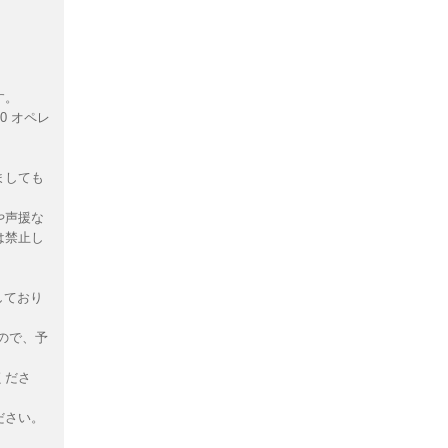
す。
0 オペレ
ましても
や声援な
は禁止し
しており
ので、予
くださ
ださい。