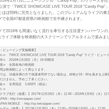
は2018年2月7日にニューシングル「Candy Pop」のリリースを
「TWICE SHOWCASE LIVE TOUR 2018 "Candy P
とほぼ同時に完売となりました。このプレミアムなライブの東
グで全国47都道府県の映画館で生中継されます。
クで2018年も間違いなく流行を牽引する注目度ナンバーワン
貴重なライブ体験を映画館の大スクリーンでリアルタイムで楽みま
・ビューイング実施概要】
 TWICE SHOWCASE LIVE TOUR 2018 "Candy Pop" ライブ・ビュ
 2018年1月29日（月）19:00開演
場≫ 全国各地の映画館
間は映画館によって異なります。
では、16歳未満の方で保護者同伴でない場合は、終映が19：00を過ぎる上映
ただけません。予めご了承ください。
≫ 全席指定 3,600円（税込）
ト≫
ラブ先行（抽選）】2017年12月28日（木）12:00～2018年1月9日（火）12:
APAN：
http://oncejapan.com/
APAN MOBILE ：
http://sp.twicejapan.com/
ダー（抽選）】2017年12月28日（木）12:00～2018年1月9日（火）12:00