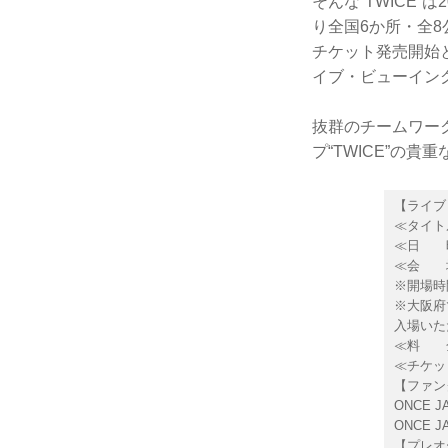
そんな“TWICE”
り全国6か所・全8公演で
チケット発売開始
イブ・ビューイン
抜群のチームワー
プ“TWICE”の
【ライブ
≪タイトル≫
≪日 時≫
≪会 
※開場時
※大阪府
入場い
≪料 金
≪チケッ
【ファンク
ONCE J
ONCE J
【プレオー