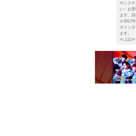
※システ
い・お受
ます。詳
※201
※インタ
ます。
※上記チ