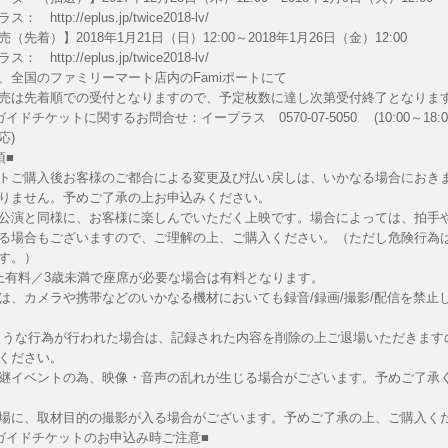
プラス：
http://eplus.jp/twice2018-lv/
（先着）】2018年1月21日（日）12:00～2018年1月26日（金）12:00
プラス：
http://eplus.jp/twice2018-lv/
、全国のファミリーマート店内のFamiポートにて
売は先着順での受付となりますので、予定枚数に達し次第受付終了となりま
イドチケットに関するお問合せ：イープラス 0570-07-5050 (10:00～18:0
応)
項■
トご購入後お客様のご都合による変更及び払い戻しは、いかなる場合におき
りません。予めご了承の上お申込みください。
公演と同様に、お客様に楽しんでいただく上映です。場合によっては、拍手
る場合もございますので、ご理解の上、ご購入ください。（ただし危険行為
す。）
上有料／3歳未満で座席が必要な場合は有料となります。
は、カメラや携帯などのいかなる機材においても録音/録画/撮影/配信を禁止
な行為が行われた場合は、記録された内容を削除の上ご退場いただきます
ください。
継イベントの為、映像・音声の乱れが生じる場合がございます。予めご了承
場に、取材目的の撮影が入る場合がございます。予めご了承の上、ご購入く
ガイドチケットのお申込み時ご注意■