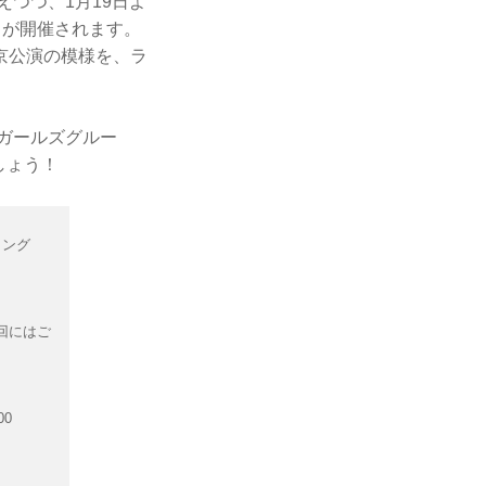
控えつつ、1月19日よ
op"」が開催されます。
京公演の模様を、ラ
のガールズグルー
しょう！
ーイング
回にはご
00