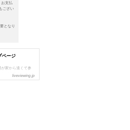
・お支払
もござい
必要となり
プページ
場が家から遠くて参
ことが出来ます！！
liveviewing.jp
く新しいエンターテ
ンナップに御期待く