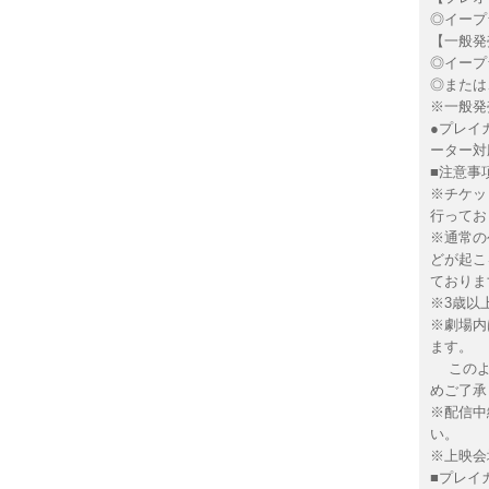
◎イー
【一般発売
◎イー
◎または
※一般発
●プレイガ
ーター対
■注意事
※チケッ
行ってお
※通常の
どが起こ
ておりま
※3歳以
※劇場内
ます。
このよう
めご了承
※配信中
い。
※上映会
■プレイ