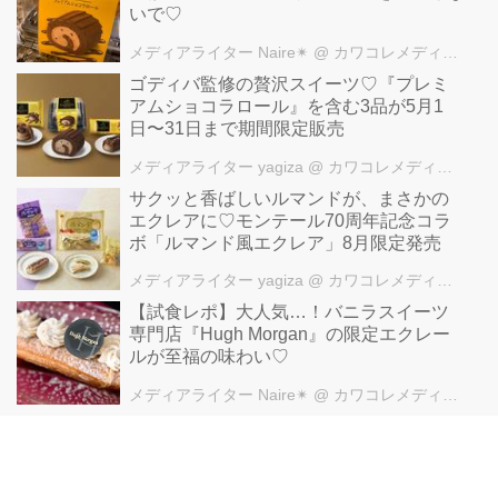
いで♡
メディアライター Naire✴︎
@ カワコレメディア編集部
ゴディバ監修の贅沢スイーツ♡『プレミ
アムショコラロール』を含む3品が5月1
日〜31日まで期間限定販売
メディアライター yagiza
@ カワコレメディア編集部
サクッと香ばしいルマンドが、まさかの
エクレアに♡モンテール70周年記念コラ
ボ「ルマンド風エクレア」8月限定発売
メディアライター yagiza
@ カワコレメディア編集部
【試食レポ】大人気…！バニラスイーツ
専門店『Hugh Morgan』の限定エクレー
ルが至福の味わい♡
メディアライター Naire✴︎
@ カワコレメディア編集部