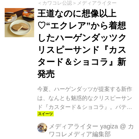
＜カワコレ公認＞メディアライター
王道なのに想像以上
♡“エクレア”から着想
したハーゲンダッツク
リスピーサンド『カス
タード＆ショコラ』新
発売
今夏、ハーゲンダッツが提案する新作
は、なんとも魅惑的なクリスピーサン
ド『カスタード＆ショコラ』。パティ
スリーの高級感のあるエクレアから着
想を得た卵のコクをしっかりと楽しめ
メディアライター yagiza
@
カ
ワコレメディア編集部
るカスタードとほろ苦いチョコレート