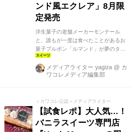
ンド風エクレア」8月限
定発売
洋生菓子の老舗メーカーモンテール
と、誰もが一度は食べたことがあるお
菓子ブルボン「ルマンド」が夢のタッ
グ！2025年8月1日（金）〜8月31日
（日）までの期間限定で、「ルマンド
メディアライター yagiza
@
カ
ワコレメディア編集部
風エクレア」が全国のスーパーマーケ
ットに登場です。
＜カワコレ公認＞メディアライター
【試食レポ】大人気…！
バニラスイーツ専門店