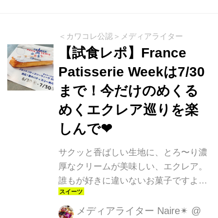
が織り成す贅沢で濃厚な味わいを表現
したクリスピーサンドです。気分もと
ろけるような、心地よい甘さが楽しめ
＜カワコレ公認＞メディアライター
ます。2024年8月20日から期間限定で
【試食レポ】France
全国で新発売です。
Patisserie Weekは7/30
まで！今だけのめくる
めくエクレア巡りを楽
しんで❤︎
サクッと香ばしい生地に、とろ〜り濃
厚なクリームが美味しい、エクレア。
誰もが好きに違いないお菓子ですよ
ね！そんなエクレアにフォーカスした
イベントが、今まさに開催中です！
メディアライター Naire✴︎
@