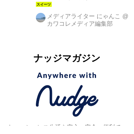
ティシエを務める『レクレール・ド
ゥ・ジェニ』は、パリの流行を先取る
メディアライター にゃんこ
@
カワコレメディア編集部
人気エリア マレ地区にあるエクレア専
門店です。味や流行に厳しいパリジェ
ンヌの心をつかみ、世界中から注目さ
れているエクレアです。フランス国内
ナッジマガジン
では9店舗、イタリア、カナダ、香
港、モスクワに展開しています。そし
て、日本では高島屋限定の販売となっ
ています。高島屋のデパ地下をカラフ
ルなエクレアで彩る『レクレール・ド
ゥ・ジェニ』からハロウィン、クリス
マスに向けて新作が登場するというこ
とで、発表会にいってきました。
キャッシュレス生活を安心・安全・便利で、