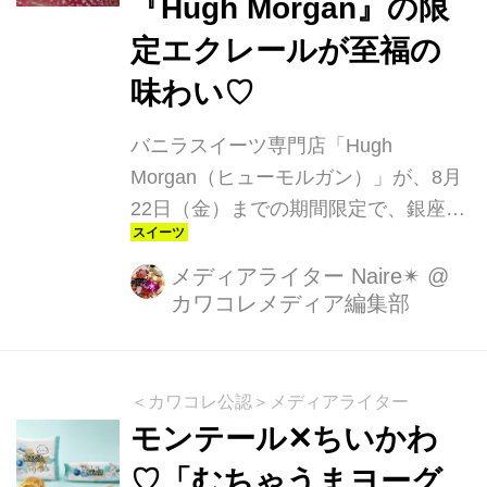
『Hugh Morgan』の限
定エクレールが至福の
味わい♡
バニラスイーツ専門店「Hugh
Morgan（ヒューモルガン）」が、8月
22日（金）までの期間限定で、銀座三
越 本館地下2階 ギンザスイーツパーク
ⅠにてPOPUPを開催中！前半・後半
メディアライター Naire✴︎
@
カワコレメディア編集部
で入れ替わる限定フレーバーを含めた
6種のエクレールは、ここでしか買え
ない逸品だそう。早速伺いました。
＜カワコレ公認＞メディアライター
モンテール✕ちいかわ
♡「むちゃうまヨーグ