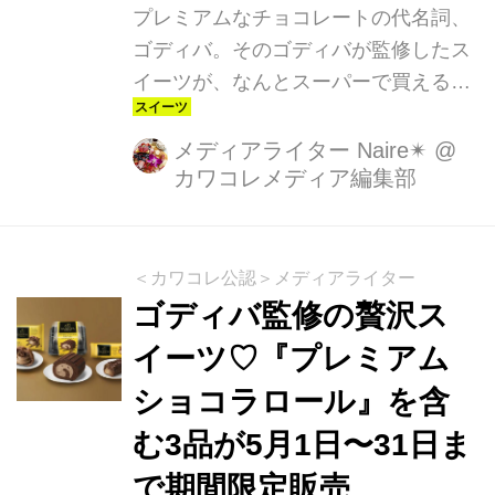
プレミアムなチョコレートの代名詞、
ゴディバ。そのゴディバが監修したス
イーツが、なんとスーパーで買えるん
です！それも期間限定で、5月の間だ
け！皆さんスーパーへ急いで～！
メディアライター Naire✴︎
@
カワコレメディア編集部
＜カワコレ公認＞メディアライター
ゴディバ監修の贅沢ス
イーツ♡『プレミアム
ショコラロール』を含
む3品が5月1日〜31日ま
で期間限定販売