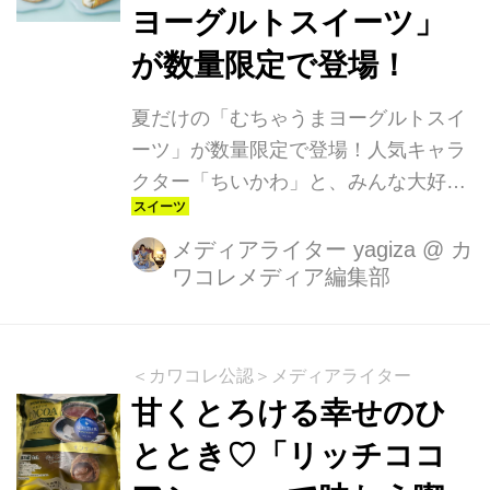
ヨーグルトスイーツ」
が数量限定で登場！
夏だけの「むちゃうまヨーグルトスイ
ーツ」が数量限定で登場！人気キャラ
クター「ちいかわ」と、みんな大好き
スイーツブランド「モンテール」が夢
のコラボレーション！2025年7月1日
メディアライター yagiza
@
カ
ワコレメディア編集部
（火）〜8月31日（日）までの期間限
定で、「むちゃうまヨーグルトシュー
クリーム」と「むちゃうまヨーグルト
エクレア」の2品が登場します。暑い
＜カワコレ公認＞メディアライター
夏にぴったりな爽やかヨーグルト風味
甘くとろける幸せのひ
のスイーツを、ちいかわたちと一緒に
ととき♡「リッチココ
楽しんで♡