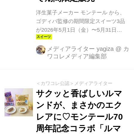
洋生菓子メーカー モンテール から、
ゴディバ監修の期間限定スイーツ3品
が2026年5月1日（金）〜5月31日
（日）の1ヶ月限定で登場します。毎
回人気のシュークリームとエクレアに
メディアライター yagiza
@
カ
ワコレメディア編集部
加え、今回は新作として 生チョコを端
正に絞ったロールケーキ が仲間入り。
5月のイベントや“ちょっと疲れた日の
ご自愛スイーツ”としても楽しめるライ
＜カワコレ公認＞メディアライター
ンナップです。
サクッと香ばしいルマ
ンドが、まさかのエク
レアに♡モンテール70
周年記念コラボ「ルマ