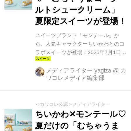
ルトシュークリーム」
夏限定スイーツが登場！
スイーツブランド「モンテール」か
ら、人気キャラクターちいかわとのコ
ラボスイーツが登場！2025年7月1日
（火）～8月31日（日）の期間限定
で、「むちゃうまヨーグルトシューク
メディアライター yagiza
@
カ
ワコレメディア編集部
リーム」「むちゃうまヨーグルトエク
レア」全2品が全国で販売されます。
＜カワコレ公認＞メディアライター
ちいかわ✕モンテール♡
夏だけの「むちゃうま