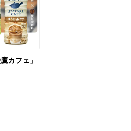
綾鷹カフェ」