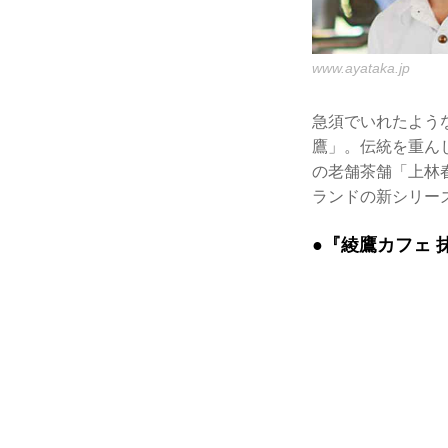
www.ayataka.jp
急須でいれたよう
鷹」。伝統を重ん
の老舗茶舗「上林
ランドの新シリー
●『綾鷹カフェ 