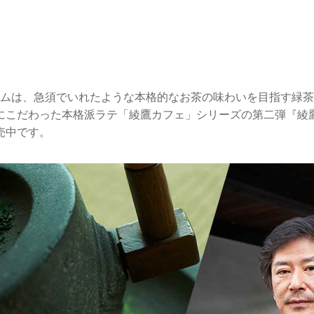
テムは、急須でいれたような本格的なお茶の味わいを目指す緑
にこだわった本格派ラテ「綾鷹カフェ」シリーズの第二弾『綾鷹
売中です。