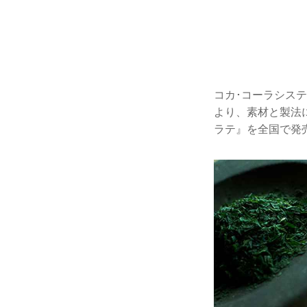
コカ･コーラシス
より、素材と製法
ラテ』を全国で発