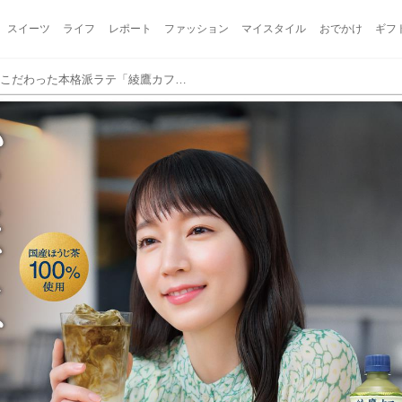
スイーツ
ライフ
レポート
ファッション
マイスタイル
おでかけ
ギフ
【試飲レポ】素材と製法にこだわった本格派ラテ「綾鷹カフェ」シリーズに『綾鷹カフェ ほうじ茶ラテ』新登場！