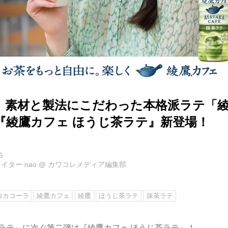
】素材と製法にこだわった本格派ラテ「
『綾鷹カフェ ほうじ茶ラテ』新登場！
6
イター nao
@
カワコレメディア編集部
コカコーラ
綾鷹カフェ
綾鷹
ほうじ茶ラテ
抹茶ラテ
茶ラテ』に次ぐ第二弾は『綾鷹カフェ ほうじ茶ラテ』！