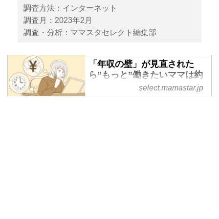
調査方法：インターネット
調査月：2023年2月
調査・分析：ママスタセレクト編集部
「年収の壁」が見直された
ら”もっと”働きたいママは約
6割も！皆さんはどう思う？
select.mamastar.jp
＜ママのリアル調査＞ ｜ マ
マスタセレクト
配偶者の扶養に入り働く人たち
は、年収が一定水準を超えてしま
うと扶養から外され、自分で社会
保険料や所得税を支払う可能性が
でてきます。基準を超えて年収を
増やそうとすると手取り額が減少
するため、この基準を超えずに働
きたいと考えることを年収の壁問
題といわれることも……。 そこ