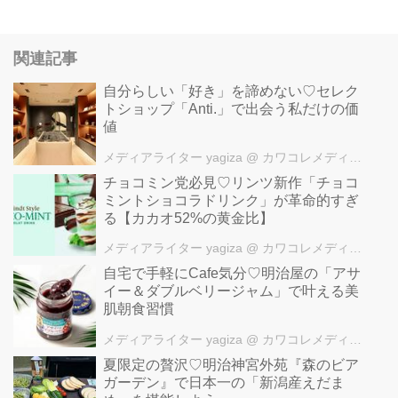
関連記事
自分らしい「好き」を諦めない♡セレク
トショップ「Anti.」で出会う私だけの価
値
メディアライター yagiza
@ カワコレメディア編集部
チョコミン党必見♡リンツ新作「チョコ
ミントショコラドリンク」が革命的すぎ
る【カカオ52%の黄金比】
メディアライター yagiza
@ カワコレメディア編集部
自宅で手軽にCafe気分♡明治屋の「アサ
イー＆ダブルベリージャム」で叶える美
肌朝食習慣
メディアライター yagiza
@ カワコレメディア編集部
夏限定の贅沢♡明治神宮外苑『森のビア
ガーデン』で日本一の「新潟産えだま