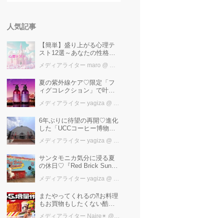
人気記事
【簡単】盛り上がる心理テ
スト12選～あなたの性格を
知ろう～
メディアライター maro
@ カワコレメディア編集部
夏の紫外線ケア♡限定「フ
ィグコレクション」で叶え
るうるツヤ美髪【YOLU】
メディアライター yagiza
@ カワコレメディア編集部
6年ぶりに待望の再開♡進化
した「UCCコーヒー博物
館」はまるで“コーヒーのテ
メディアライター yagiza
@ カワコレメディア編集部
ーマパーク”！館内展示の全
貌を公開
サンタモニカ気分に浸る夏
の休日♡『Red Brick Sunset
2026』完全ガイド【横浜赤
メディアライター yagiza
@ カワコレメディア編集部
レンガ倉庫】
またやってくれるの⁈お料理
もお買物もしたくない酷暑
に、とりあえずファミマ行
メディアライター Naire✴︎
@ カワコレメディア編集部