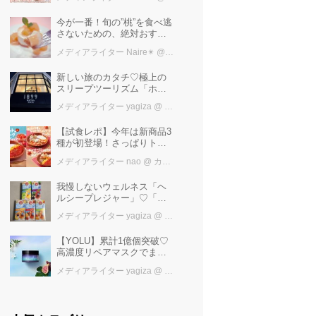
けば増量中！！
今が一番！旬の”桃”を食べ逃
さないための、絶対おすす
めピーチスイーツ５選♡
メディアライター Naire✴︎
@ カワコレメディア編集部
新しい旅のカタチ♡極上の
スリープツーリズム「ホテ
ル1899東京」で叶えるお茶
メディアライター yagiza
@ カワコレメディア編集部
で「ととの寝」快眠ステイ
【試食レポ】今年は新商品3
種が初登場！さっぱりトマ
トで暑い季節にも楽しめる
メディアライター nao
@ カワコレメディア編集部
びっくりドンキーの「トマ
ト弾けるハンバーグ」期間
我慢しないウェルネス「ヘ
限定発売中♪
ルシープレジャー」♡「水
出しハーブティー」で叶え
メディアライター yagiza
@ カワコレメディア編集部
るおいしい水分補給
【YOLU】累計1億個突破♡
高濃度リペアマスクでまと
まる“するサラ髪”へ
メディアライター yagiza
@ カワコレメディア編集部