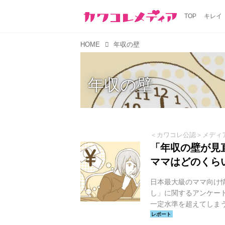
TOP
キレイ
HOME
年収の壁
年収の壁
＜カワコレ公認＞メディ
「年収の壁が見
ママはどのくら
日本最大級のママ向け
し」に関するアンケー
一定水準を超えてしま
きます。基準を超えて