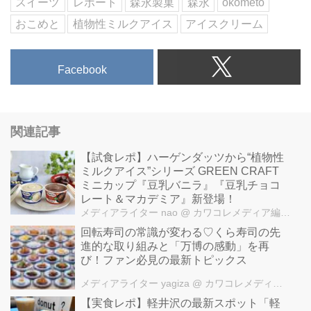
スイーツ
レポート
森永製菓
森永
okometo
おこめと
植物性ミルクアイス
アイスクリーム
Facebook
関連記事
【試食レポ】ハーゲンダッツから“植物性
ミルクアイス”シリーズ GREEN CRAFT
ミニカップ『豆乳バニラ』『豆乳チョコ
レート＆マカデミア』新登場！
メディアライター nao
@ カワコレメディア編集部
回転寿司の常識が変わる♡くら寿司の先
進的な取り組みと「万博の感動」を再
び！ファン必見の最新トピックス
メディアライター yagiza
@ カワコレメディア編集部
【実食レポ】軽井沢の最新スポット「軽