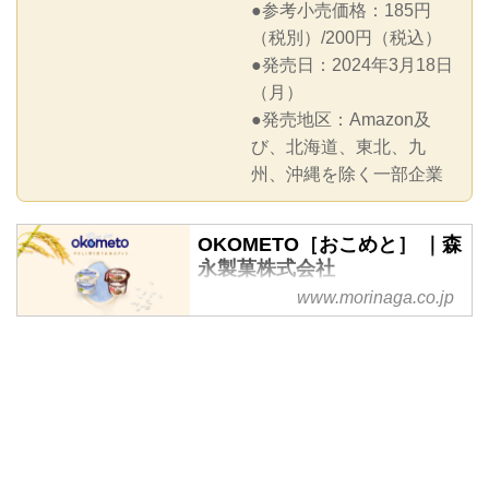
●参考小売価格：185円
（税別）/200円（税込）
●発売日：2024年3月18日
（月）
●発売地区：Amazon及
び、北海道、東北、九
州、沖縄を除く一部企業
OKOMETO［おこめと］ ｜森
永製菓株式会社
www.morinaga.co.jp
やさしく寄り添うお米のアイス
「OKOMETO（おこめと）」。国
産米からできたライスミルクと米
粉と、てんさい糖を使用したやさ
しい甘みがうれしいアイス。乳・
卵不使用なのになめらかでコクの
あるバニラ味とチョコ味の2種
類。アレルギー物質28品目不使