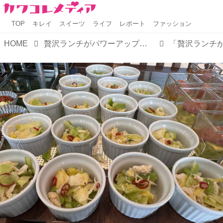
TOP
キレイ
スイーツ
ライフ
レポート
ファッション
HOME
贅沢ランチがパワーアップ♡ザ ロイヤルパークホテル アイコニック 東京汐留「アイコニックランチ」がフルブッフェに進化