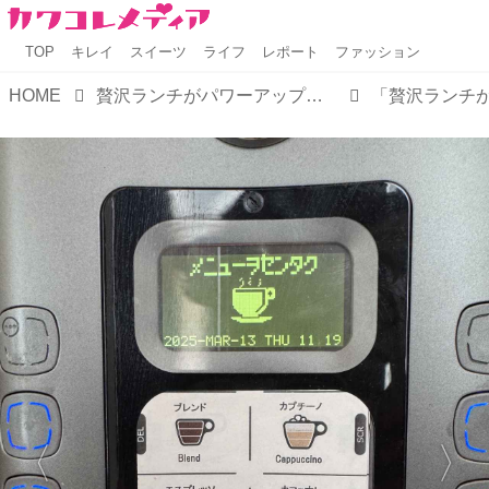
TOP
キレイ
スイーツ
ライフ
レポート
ファッション
HOME
贅沢ランチがパワーアップ♡ザ ロイヤルパークホテル アイコニック 東京汐留「アイコニックランチ」がフルブッフェに進化