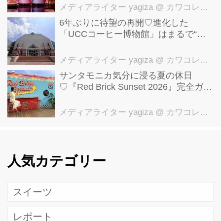
メディアライター yagiza
@ カワコレメディア編集部
6年ぶりに待望の再開♡進化した
「UCCコーヒー博物館」はまるで“コ
ーヒーのテーマパーク”！館内展示の全
貌を公開
メディアライター yagiza
@ カワコレメディア編集部
サンタモニカ気分に浸る夏の休日
♡『Red Brick Sunset 2026』完全ガイ
ド【横浜赤レンガ倉庫】
メディアライター yagiza
@ カワコレメディア編集部
人気カテゴリー
スイーツ
レポート