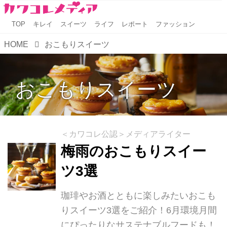
TOP
キレイ
スイーツ
ライフ
レポート
ファッション
HOME
おこもりスイーツ
おこもりスイーツ
＜カワコレ公認＞メディアライター
梅雨のおこもりスイー
ツ3選
珈琲やお酒とともに楽しみたいおこも
りスイーツ3選をご紹介！6月環境月間
にぴったりなサステナブルフードも！