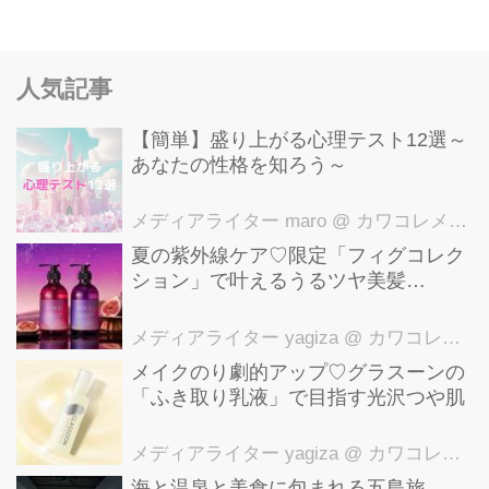
人気記事
【簡単】盛り上がる心理テスト12選～
あなたの性格を知ろう～
メディアライター maro
@ カワコレメディア編集部
夏の紫外線ケア♡限定「フィグコレク
ション」で叶えるうるツヤ美髪
【YOLU】
メディアライター yagiza
@ カワコレメディア編集部
メイクのり劇的アップ♡グラスーンの
「ふき取り乳液」で目指す光沢つや肌
メディアライター yagiza
@ カワコレメディア編集部
海と温泉と美食に包まれる五島旅