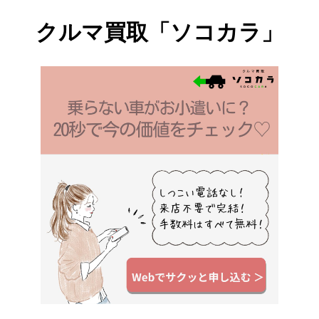
ね! 今回は、ちょっぴり大人な気分に
クルマ買取「ソコカラ」
なれるような、シンプルでおしゃれな
8つのスポットを厳選してお届けしま
す♩ お気に入りの場所を見つけてみて
くださいね! 【第14弾】フォトジェ散
歩〜吉祥寺編〜 ❶boulangerie bistro
epee(ブーランジェリー ビストロ エ
ペ) ❷Ryumon coffee sta...