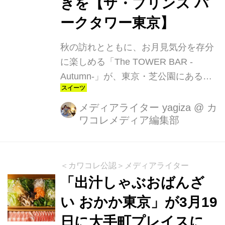
きを【ザ・プリンス パ
ークタワー東京】
秋の訪れとともに、お月見気分を存分
に楽しめる「The TOWER BAR -
Autumn-」が、東京・芝公園にある
ザ・プリンス パークタワー東京で、
2024年10月10日から開催日を限定し
メディアライター yagiza
@
カ
ワコレメディア編集部
てオープンします。煌びやかな東京タ
ワーを間近に臨む絶景スポットであり
ながら、和の文化を感じる特別な空間
を提供。秋の美しさと東京の夜景が織
＜カワコレ公認＞メディアライター
りなす幻想的なひとときを、あなたも
「出汁しゃぶおばんざ
体験してみませんか？
い おかか東京」が3⽉19
⽇に大手町プレイスに