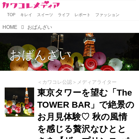
TOP
キレイ
スイーツ
ライフ
レポート
ファッション
HOME
おばんざい
おばんざい
＜カワコレ公認＞メディアライター
東京タワーを望む「The
TOWER BAR」で絶景の
お月見体験♡ 秋の風情
を感じる贅沢なひとと