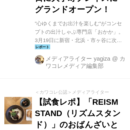
グランドオープン！
"⼼ゆくまでお出汁を楽しむ"がコンセ
プトの出汁しゃぶ専門店「おかか」。
3月19日に新宿・北浜・市ヶ谷に次ぐ4
店舗目となる「出汁しゃぶおばんざい
おかか東京」を大手町プレイスにオー
メディアライター yagiza
@
カ
ワコレメディア編集部
プンいたしました。
＜カワコレ公認＞メディアライター
【試食レポ】「REISM
STAND（リズムスタン
ド）」のおばんざいと