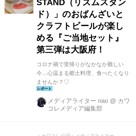
STAND（リズムスタン
ド）」のおばんざいと
クラフトビールが楽し
める『ご当地セット』
第三弾は大阪府！
コロナ禍で里帰りがなかなか難しい
今…心温まる郷土料理、食べたくなり
ませんか？♡
メディアライター nao
@
カワ
コレメディア編集部
＜カワコレ公認＞メディアライター