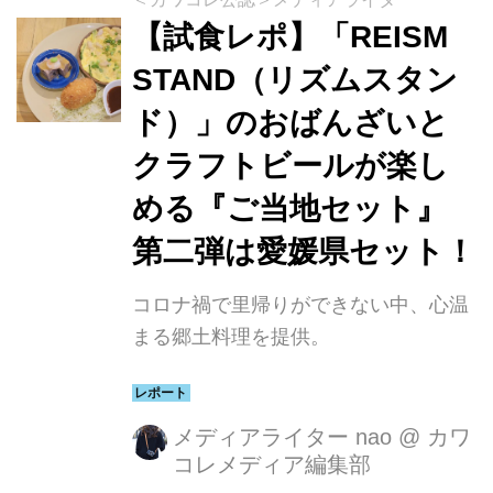
【試食レポ】「REISM
STAND（リズムスタン
ド）」のおばんざいと
クラフトビールが楽し
める『ご当地セット』
第二弾は愛媛県セット！
コロナ禍で里帰りができない中、心温
まる郷土料理を提供。
メディアライター nao
@
カワ
コレメディア編集部