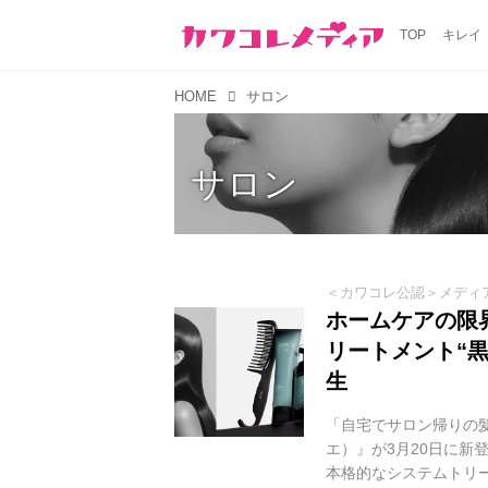
TOP
キレイ
HOME
サロン
サロン
＜カワコレ公認＞メディ
ホームケアの限
リートメント“黒
生
「自宅でサロン帰りの
エ）』が3月20日に
本格的なシステムトリー