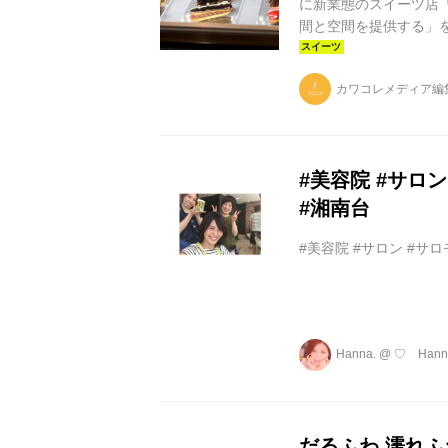
に新業態のスイーツ店「SAL
間と空間を提供する」
が最先端の技術で提供
員制のサロンを併設し
カワコレメディア編
い商品 ＜Take out
シェットデセール、お食
#美容院 #サロン 
#湘南台
#美容院 #サロン #サロモ
Hanna.
@
♡ Hann
だるふわ 濡れふわ #s