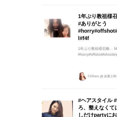
1年ぶり教祖様召喚
#ありがとう
#horry#offshot
l#f4f
1年ぶり教祖様召喚… MA
#horry#offshot#shooting
Chiharu
@
栄養士時々
#ヘアスタイル #
ろ、整えなくては✨
しだけparty