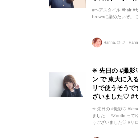
#ヘアスタイル #hair 
brownに染めたいぞ。
Hanna.
@
♡ Hann
✳︎ 先日の #撮影
ン で 東大に入る
リで使うそうです♡
ざいました♡ #サロ
✳︎ 先日の #撮影♡ #
ました… #Zeetle っ
うございました♡ #サロモ