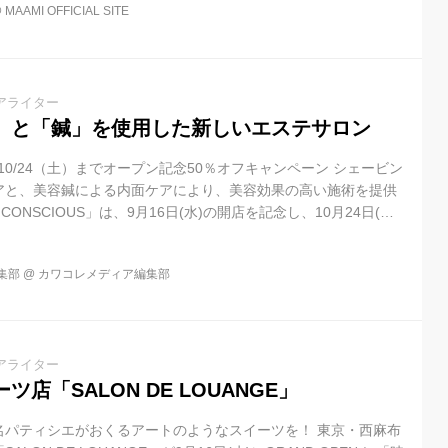
@
MAAMI OFFICIAL SITE
アライター
」と「鍼」を使用した新しいエステサロン
US」10/24（土）までオープン記念50％オフキャンペーン シェービン
アと、美容鍼による内面ケアにより、美容効果の高い施術を提供
CONSCIOUS」は、9月16日(水)の開店を記念し、10月24日(土)
ス50%オフ（ブライダルコースを除く）のオープニングキャンペ
た、キャンペーン終了後も、初めての方には無期限で全コース
集部
@
カワコレメディア編集部
ース除く） の特典も用意！ 「the CONSCIOUS」は、西洋のエ
に、東洋医学理論を組み合わせたオリジナルの技術...
アライター
店「SALON DE LOUANGE」
名パティシエがおくるアートのようなスイーツを！ 東京・西麻布