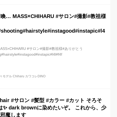
… MASS×CHIHARU #サロン#撮影#教祖様
#shooting#hairstyle#instagood#instapic#l4
SS×CHIHARU #サロン#撮影#教祖様#ありがとう
#hairstyle#instagood#instapic#l4l#f4f
モデル Chiharu カワコレDINO
hair #サロン #髪型 #カラー #カット そろそ
 dark brownに染めたいぞ。 これから、少
にお邪魔します