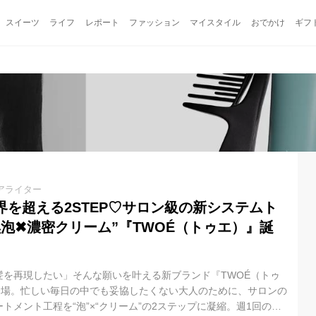
スイーツ
ライフ
レポート
ファッション
マイスタイル
おでかけ
ギフ
アライター
界を超える2STEP♡サロン級の新システムト
泡✖濃密クリーム”『TWOÉ（トゥエ）』誕
髪を再現したい」そんな願いを叶える新ブランド『TWOÉ（トゥ
新登場。忙しい毎日の中でも妥協したくない大人のために、サロンの
トメント工程を“泡”×“クリーム”の2ステップに凝縮。週1回のス