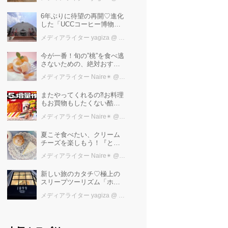
レンガ倉庫】
6年ぶりに待望の再開♡進化
した「UCCコーヒー博物
館」はまるで“コーヒーのテ
メディアライター yagiza
@ カワコレメディア編集部
ーマパーク”！館内展示の全
貌を公開
今が一番！旬の”桃”を食べ逃
さないための、絶対おすす
めピーチスイーツ５選♡
メディアライター Naire✴︎
@ カワコレメディア編集部
またやってくれるの⁈お料理
もお買物もしたくない酷暑
に、とりあえずファミマ行
メディアライター Naire✴︎
@ カワコレメディア編集部
けば増量中！！
夏こそ食べたい、クリーム
チーズを楽しもう！『とび
っ”キリ®“の夏 スイーツフェ
メディアライター Naire✴︎
@ カワコレメディア編集部
ア』 が今年も開催中♡
新しい旅のカタチ♡極上の
スリープツーリズム「ホテ
ル1899東京」で叶えるお茶
メディアライター yagiza
@ カワコレメディア編集部
で「ととの寝」快眠ステイ