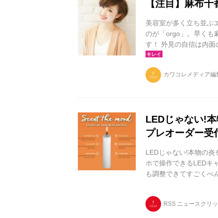
【注目】麻布十
美容室が多く立ち並ぶエ
のが「orgo」。早く
す！ 外見の自信は内面
歩きたくなる、そんな
ョートスタイルを得意
カワコレメディア編
技術、最新商材を取り
す。必要なケアもスタ
を使って、髪を思いどう
LEDじゃない
プレオーダー受
LEDじゃない!本物の
ホで操作できるLEDキ
も調整できてすごくべ
そこで、ついに開発された
RSS ニュースクリ