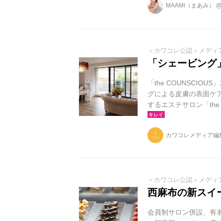
MAAMI（まあみ）
＜カワコレ公認＞メディ
「シェービング
「the COUNSCIO
グによる皮膚の表面ケ
するエステサロン「the 
までの期間中、全コー
ーンを実施中です。ま
カワコレメディア編
30％オフ（ブライダルコ
ステティック理論と技術
＜カワコレ公認＞メディ
西麻布の新スイーツ
会員制サロン併設、有