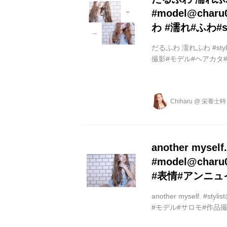
#model@cha
わ #濡れ#ふわ#shoo
だるふわ 濡れふわ #stylis
撮影#モデル#ヘアカタ#だるふわ
Chiharu
@
栄養士時々
another myself
#model@cha
#表情#アンニュイ#ph
another myself. #st
#モデル#サロモ#作品撮り#表情