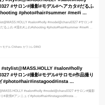
ru0327 #サロン#撮影#モデル#ヘアカタ#だるふ
ting #photo#hair#summer #me#i ...
t@MASS.HOLLY #salon#holly #model@charu0327 #サロン#
 #濡れ#ふわ#shooting #photo#hair#summer #me#i ...
モデル Chiharu カワコレDINO
. #stylist@MASS.HOLLY #salon#holly
ru0327 #サロン#撮影#モデル#サロモ#作品撮り
oto#hair#instagood#insta ...
ylist@MASS.HOLLY #salon#holly #model@charu0327 #サロン#撮影
#アンニュイ#photo#hair#instagood#insta ...