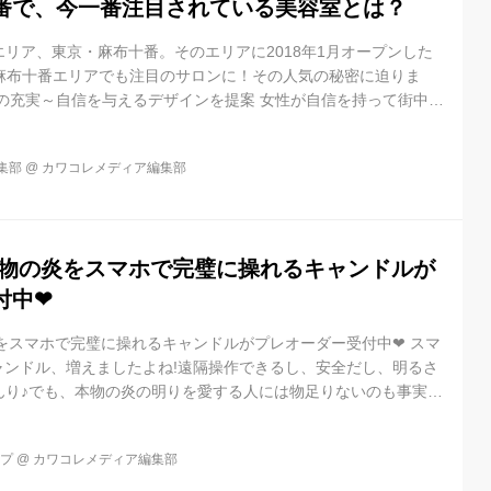
番で、今一番注目されている美容室とは？
リア、東京・麻布十番。そのエリアに2018年1月オープンした
も麻布十番エリアでも注目のサロンに！その人気の秘密に迫りま
の充実～自信を与えるデザインを提案 女性が自信を持って街中を
ヘアデザインを提案するのが同店の強み。細部まで計算されたシ
とし、そのこだわりを軸にパーマ、カラー、トリートメント最新
集部
@
カワコレメディア編集部
入れ、来店されるお客様の願いを形にすることを目標にしていま
ッフが丁寧にアドバイスしてくれます。 私たちの強みは、ハサミ
りのデザインに...
!本物の炎をスマホで完璧に操れるキャンドルが
付中❤
炎をスマホで完璧に操れるキャンドルがプレオーダー受付中❤ スマ
ャンドル、増えましたよね!遠隔操作できるし、安全だし、明るさ
んり♪でも、本物の炎の明りを愛する人には物足りないのも事実。
のが、本物の炎をスマホで操れる [...]
ップ
@
カワコレメディア編集部