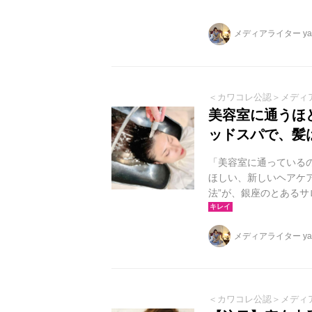
ペシャルケアで、指通
す。
メディアライター yag
＜カワコレ公認＞メディ
美容室に通うほ
ッドスパで、髪
「美容室に通っている
ほしい、新しいヘアケ
法”が、銀座のとある
メディアライター yag
＜カワコレ公認＞メディ