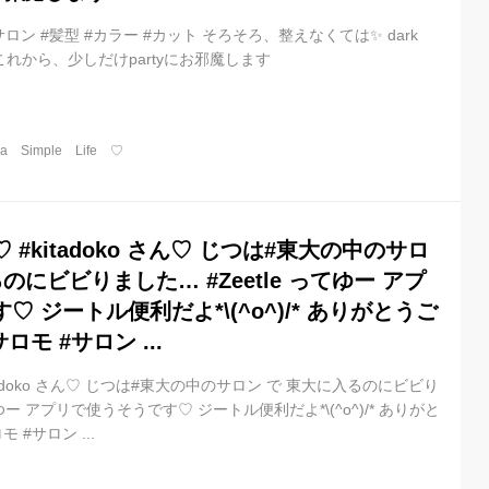
#サロン #髪型 #カラー #カット そろそろ、整えなくては✨ dark
 これから、少しだけpartyにお邪魔します
a Simple Life ♡
♡ #kitadoko さん♡ じつは#東大の中のサロ
のにビビりました… #Zeetle ってゆー アプ
 ジートル便利だよ*\(^o^)/* ありがとうご
モ #サロン ...
kitadoko さん♡ じつは#東大の中のサロン で 東大に入るのにビビり
てゆー アプリで使うそうです♡ ジートル便利だよ*\(^o^)/* ありがと
 #サロン ...