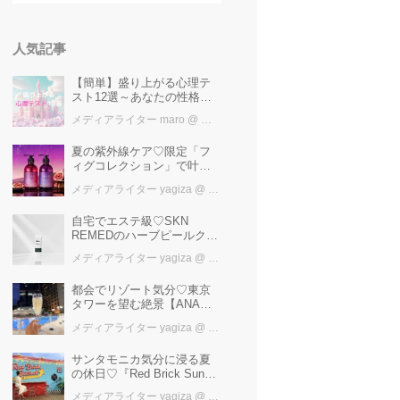
人気記事
【簡単】盛り上がる心理テ
スト12選～あなたの性格を
知ろう～
メディアライター maro
@ カワコレメディア編集部
夏の紫外線ケア♡限定「フ
ィグコレクション」で叶え
るうるツヤ美髪【YOLU】
メディアライター yagiza
@ カワコレメディア編集部
自宅でエステ級♡SKN
REMEDのハーブピールクレ
ンジングで毛穴ゼロ肌へ
メディアライター yagiza
@ カワコレメディア編集部
都会でリゾート気分♡東京
タワーを望む絶景【ANAイ
ンターコンチネンタルホテ
メディアライター yagiza
@ カワコレメディア編集部
ル東京】ガーデンプール体
験レポ
サンタモニカ気分に浸る夏
の休日♡『Red Brick Sunset
2026』完全ガイド【横浜赤
メディアライター yagiza
@ カワコレメディア編集部