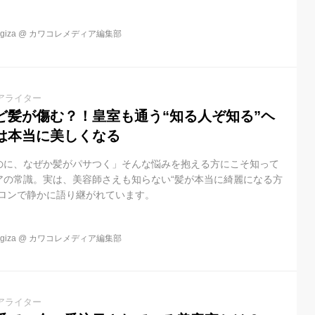
りの良さとまとまりを実感できる、まさに“ホームケアの新常識”で
iza
@
カワコレメディア編集部
アライター
ど髪が傷む？！皇室も通う“知る人ぞ知る”ヘ
は本当に美しくなる
のに、なぜか髪がパサつく」そんな悩みを抱える方にこそ知って
アの常識。実は、美容師さえも知らない“髪が本当に綺麗になる方
サロンで静かに語り継がれています。
iza
@
カワコレメディア編集部
アライター