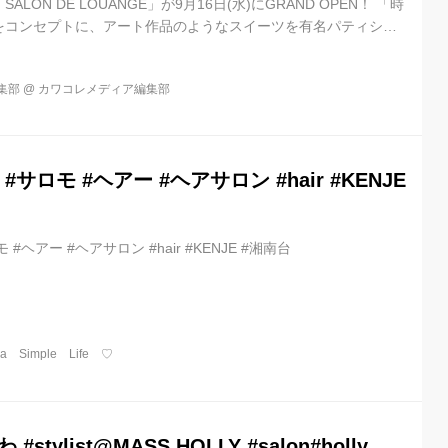
ON DE LOUANGE」が9月16日(水)にGRAND OPEN！ 「時
をコンセプトに、アート作品のようなスイーツを有名パティシエ
。また、店舗奥にはスイーツとシャンパン、ワインを愉しめる会
ています。スイーツを中心とした大人の社交場が誕生です！ 取扱
集部
@
カワコレメディア編集部
＞ プチガトー、ショコラ、焼き菓子、パン ＜Eat in＞ プチガトー、ア
事、シャンパン(ドンペリニヨン)、ワイン(ポートフォ...
#サロモ #ヘアー #ヘアサロン #hair #KENJE
 #ヘアー #ヘアサロン #hair #KENJE #湘南台
a Simple Life ♡
tylist@MASS.HOLLY #salon#holly