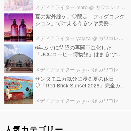
メディアライター maro
@ カワコレメディア編集部
夏の紫外線ケア♡限定「フィグコレク
ション」で叶えるうるツヤ美髪
【YOLU】
メディアライター yagiza
@ カワコレメディア編集部
6年ぶりに待望の再開♡進化した
「UCCコーヒー博物館」はまるで“コ
ーヒーのテーマパーク”！館内展示の全
貌を公開
メディアライター yagiza
@ カワコレメディア編集部
サンタモニカ気分に浸る夏の休日
♡『Red Brick Sunset 2026』完全ガイ
ド【横浜赤レンガ倉庫】
メディアライター yagiza
@ カワコレメディア編集部
人気カテゴリー