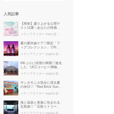
人気記事
【簡単】盛り上がる心理テ
スト12選～あなたの性格を
知ろう～
メディアライター maro
@ カワコレメディア編集部
夏の紫外線ケア♡限定「フ
ィグコレクション」で叶え
るうるツヤ美髪【YOLU】
メディアライター yagiza
@ カワコレメディア編集部
6年ぶりに待望の再開♡進化
した「UCCコーヒー博物
館」はまるで“コーヒーのテ
メディアライター yagiza
@ カワコレメディア編集部
ーマパーク”！館内展示の全
貌を公開
サンタモニカ気分に浸る夏
の休日♡『Red Brick Sunset
2026』完全ガイド【横浜赤
メディアライター yagiza
@ カワコレメディア編集部
レンガ倉庫】
海と温泉と美食に包まれる
五島旅♡「五島リトリート
ray by 温故知新」で叶える
メディアライター yagiza
@ カワコレメディア編集部