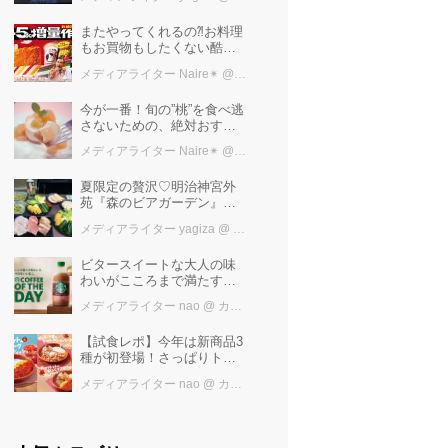
極上ご褒美ステイ
またやってくれるの⁈お料理
もお買物もしたくない酷暑
に、とりあえずファミマ行
メディアライター Naire✴︎
@ カワコレメディア編集部
けば増量中！！
今が一番！旬の”桃”を食べ逃
さないための、絶対おすす
めピーチスイーツ５選♡
メディアライター Naire✴︎
@ カワコレメディア編集部
夏限定の贅沢♡明治神宮外
苑『森のビアガーデン』で
日本一の「新潟産えだま
メディアライター yagiza
@ カワコレメディア編集部
め」を堪能しよう
ビタースイートな大人の味
わいがこころまで満たす
「スターバックス®
メディアライター nao
@ カワコレメディア編集部
COFFEE OF THE DAY カフ
ェモカ」新発売！
【試食レポ】今年は新商品3
種が初登場！さっぱりトマ
トで暑い季節にも楽しめる
メディアライター nao
@ カワコレメディア編集部
びっくりドンキーの「トマ
ト弾けるハンバーグ」期間
限定発売中♪