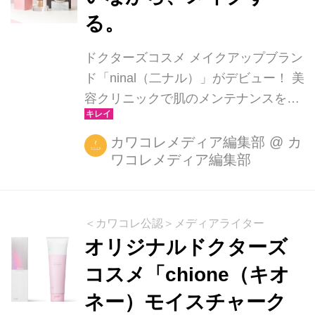
る。
ドクターズコスメ メイクアップブラン
ド「ninal（二ナル）」がデビュー！ 美
容クリニックで肌のメンテナンスをし
た後*でも、ケアしながら使用できるベ
ースメイクアップシリーズが誕生しま
カワコレメディア編集部
@
カ
ワコレメディア編集部
した。メイクは肌への負担があっても
仕方ないというネガティブな定説を覆
し、女性に「可愛くポジティブ」な自
信を与え、安心してメイクを楽しめる
＜カワコレ公認＞メディアライター
製品をお届けします。 Concept なりた
オリジナルドクターズ
いわたし二ナル ninal’s Policy ケアしな
コスメ「chione（キオ
がら、うるおいながら、メイクする。
ネー）モイスチャーク
①敏感肌もケアしてキレイに どんなコ