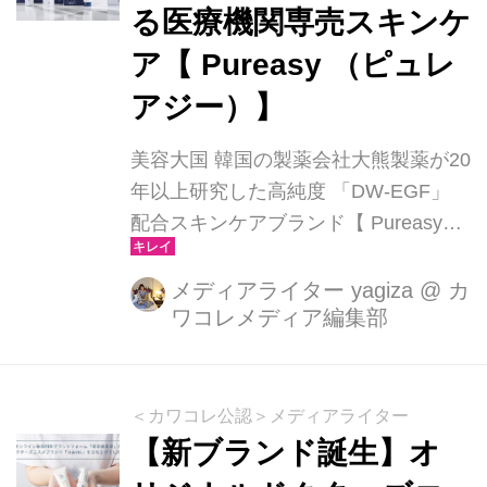
る医療機関専売スキンケ
ア【 Pureasy （ピュレ
アジー）】
美容大国 韓国の製薬会社大熊製薬が20
年以上研究した高純度 「DW-EGF」
配合スキンケアブランド【 Pureasy
（ピュレアジー）】レーザ一施術後の
敏感になった肌のためのクリニック専
メディアライター yagiza
@
カ
ワコレメディア編集部
用アフターケアシリーズです。 主な特
徴 １．独自成分DW-EGF(ヒトオリゴ
ペプチド-1)*¹ 大熊製薬が開発した独自
成分です。 お肌のコンディションを整
＜カワコレ公認＞メディアライター
えながら肌バリアケアをサポートする
【新ブランド誕生】オ
ことで、お肌の水分を守ります。 *¹整