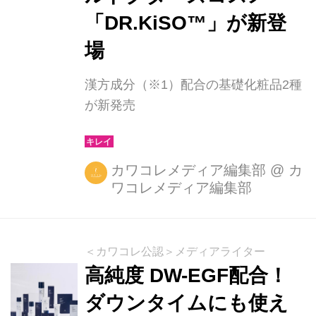
「DR.KiSO™」が新登
場
漢方成分（※1）配合の基礎化粧品2種
が新発売
カワコレメディア編集部
@
カ
ワコレメディア編集部
＜カワコレ公認＞メディアライター
高純度 DW-EGF配合！
ダウンタイムにも使え