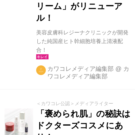
ンディションでも、肌に負担をかけた
リーム」がリニューア
くないから。 スキンケア発想の処方
ル！
で、肌なじみの良さにこだわりまし
た。 ...
美容皮膚科レジーナクリニックが開発
した純国産ヒト幹細胞培養上清液配
合！
カワコレメディア編集部
@
カ
ワコレメディア編集部
＜カワコレ公認＞メディアライター
「褒められ肌」の秘訣は
ドクターズコスメにあ