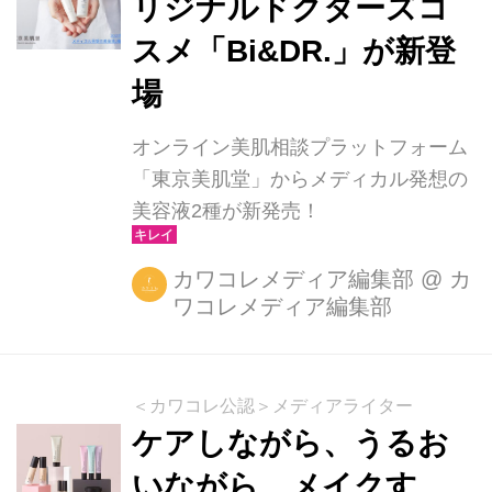
リジナルドクターズコ
肌成分 ２．浸透技術（トランスファー
スメ「Bi&DR.」が新登
ソーム） 既存のDW-EGF*¹より粒子の
大きさを11％小さくすることにより、
場
浸透力*²を高めます。 トランスファー
ソームは柔軟な構造により変形...
オンライン美肌相談プラットフォーム
「東京美肌堂」からメディカル発想の
美容液2種が新発売！
カワコレメディア編集部
@
カ
ワコレメディア編集部
＜カワコレ公認＞メディアライター
ケアしながら、うるお
いながら、メイクす