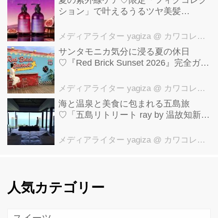
ション」で叶えるうるツヤ美髪
【YOLU】
メディアライター yagiza
@ カワコレメディア編集部
サンタモニカ気分に浸る夏の休日
♡『Red Brick Sunset 2026』完全ガイ
ド【横浜赤レンガ倉庫】
メディアライター yagiza
@ カワコレメディア編集部
海と温泉と美食に包まれる五島旅
♡「五島リトリート ray by 温故知新」
で叶える極上ご褒美ステイ
メディアライター yagiza
@ カワコレメディア編集部
人気カテゴリー