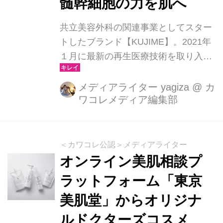
髄幹細胞の力を肌へ
共立美容外科の関連事業としてスター
トしたブランド【KUJIME】。2021年
１月に最新の再生医療技術を取り入れ
誕生した美容クリーム 「FUSICA
CREAM」。採用したのは、話題の“ヒ
メディアライター yagiza
@
カ
ワコレメディア編集部
ト幹細胞”の中でも希少な 不死化ヒト
歯髄幹細胞順化培養液。乾燥・ハリ不
足・くすみ（乾燥による）など、年齢
とともに増える肌悩みにアプローチす
＜カワコレ公認＞メディアライター
る“次世代クリーム”として注目されて
オンライン美肌相談プ
います。
ラットフォーム「東京
美肌堂」からオリジナ
ルドクターズコスメ