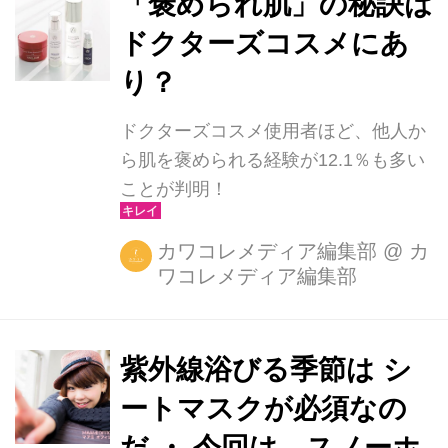
「褒められ肌」の秘訣は
ドクターズコスメにあ
り？
ドクターズコスメ使用者ほど、他人か
ら肌を褒められる経験が12.1％も多い
ことが判明！
カワコレメディア編集部
@
カ
ワコレメディア編集部
紫外線浴びる季節は シ
ートマスクが必須なの
だ️ ・ 今回は、スノーホ