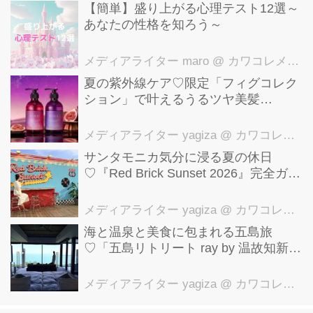
【簡単】盛り上がる心理テスト12選～
あなたの性格を知ろう～
メディアライター maro
@ カワコレメディア編集部
夏の紫外線ケア♡限定「フィグコレク
ション」で叶えるうるツヤ美髪
【YOLU】
メディアライター yagiza
@ カワコレメディア編集部
サンタモニカ気分に浸る夏の休日
♡『Red Brick Sunset 2026』完全ガイ
ド【横浜赤レンガ倉庫】
メディアライター yagiza
@ カワコレメディア編集部
海と温泉と美食に包まれる五島旅
♡「五島リトリート ray by 温故知新」
で叶える極上ご褒美ステイ
メディアライター yagiza
@ カワコレメディア編集部