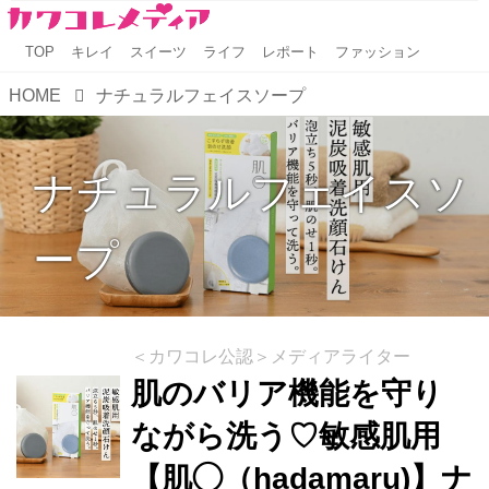
TOP
キレイ
スイーツ
ライフ
レポート
ファッション
HOME
ナチュラルフェイスソープ
ナチュラルフェイスソ
ープ
＜カワコレ公認＞メディアライター
肌のバリア機能を守り
ながら洗う♡敏感肌用
【肌◯（hadamaru)】ナ