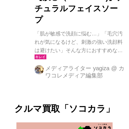
チュラルフェイスソー
プ
「肌が敏感で洗顔に悩む…」「毛穴汚
れが気になるけど、刺激の強い洗顔料
は避けたい」そんな方におすすめなの
が、【肌◯（hadamaru)】のナチュラ
ルフェイスソープ。炭と粘土の吸着力
メディアライター yagiza
@
カ
ワコレメディア編集部
で毛穴の汚れを優しく落とし、肌のバ
リア機能を守りながら洗える処方。低
刺激で敏感肌でも安心して使えます。
クルマ買取「ソコカラ」