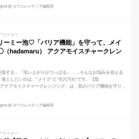
iza
@
カワコレメディア編集部
アライター
リーミー泡♡「バリア機能」を守って、メイ
（hadamaru） アクアモイスチャークレン
乾燥する」「洗い上がりがつっぱる」……そんなお悩みを抱える
落としたいのは、”メイク”と”毛穴汚れ”です。【肌
】の「アクアモイスチャークレンジング」は、肌のバリア機能を守りな
クオフできる新感覚の自己発泡型クレンジング。泡が自ら成長
とで、こすらずに優しくメイクを落とせます。
iza
@
カワコレメディア編集部
アライター