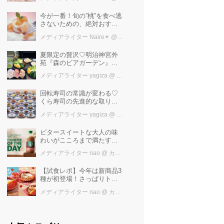
けば増量中！！
今が一番！旬の”桃”を食べ逃
さないための、絶対おすす
めピーチスイーツ５選♡
メディアライター Naire✴︎
@ カワコレメディア編集部
夏限定の贅沢♡明治神宮外
苑『森のビアガーデン』で
日本一の「新潟産えだま
メディアライター yagiza
@ カワコレメディア編集部
め」を堪能しよう
回転寿司の常識が変わる♡
くら寿司の先進的な取り組
みと「万博の感動」を再
メディアライター yagiza
@ カワコレメディア編集部
び！ファン必見の最新トピ
ックス
ビタースイートな大人の味
わいがこころまで満たす
「スターバックス®
メディアライター nao
@ カワコレメディア編集部
COFFEE OF THE DAY カフ
ェモカ」新発売！
【試食レポ】今年は新商品3
種が初登場！さっぱりトマ
トで暑い季節にも楽しめる
メディアライター nao
@ カワコレメディア編集部
びっくりドンキーの「トマ
ト弾けるハンバーグ」期間
限定発売中♪