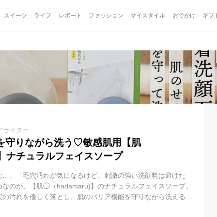
スイーツ
ライフ
レポート
ファッション
マイスタイル
おでかけ
ギフ
アライター
を守りながら洗う♡敏感肌用【肌
ru)】ナチュラルフェイスソープ
む…」「毛穴汚れが気になるけど、刺激の強い洗顔料は避けた
なのが、【肌◯（hadamaru)】のナチュラルフェイスソープ。
穴の汚れを優しく落とし、肌のバリア機能を守りながら洗える処
も安心して使えます。