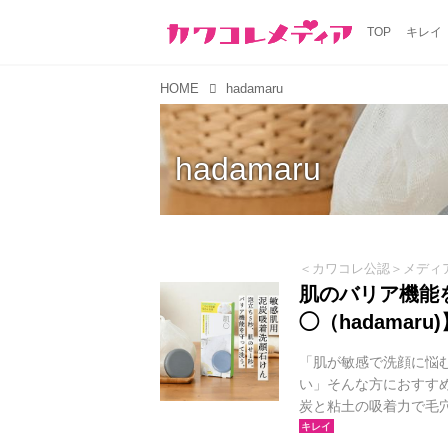
TOP
キレイ
HOME
hadamaru
hadamaru
＜カワコレ公認＞メディ
肌のバリア機能
◯（hadama
「肌が敏感で洗顔に悩
い」そんな方におすすめ
炭と粘土の吸着力で毛
方。低刺激で敏感肌で