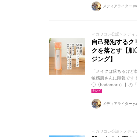
メディアライター yag
＜カワコレ公認＞メディ
自己発泡するク
クを落とす【肌◯
ジング】
「メイクは落ちるけど
敏感肌さんに朗報です！
◯（hadamaru）
がらも、しっかりメイ
し、汚れを吸着するこ
メディアライター yag
＜カワコレ公認＞メディ