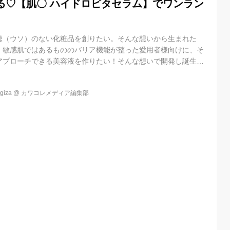
る♡【肌〇 ハイドロビタセラム】でワンラン
嘘（ウソ）のない化粧品を創りたい。そんな想いから生まれた
。敏感肌ではあるもののバリア機能が整った愛用者様向けに、そ
アプローチできる美容液を作りたい！そんな想いで開発し誕生し
月1日に発売された「肌〇 ハイドロビタセラム」。肌の栄養となる良
バランスで配合し、ハリ・透明感・うるおいを叶えるワンランク
iza
@
カワコレメディア編集部
ムです。