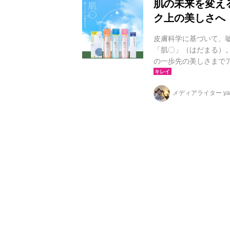
肌の未来を変え
ク上の美しさへ
皮膚科学に基づいて、
「肌〇」（はだまる）
の一歩先の美しさまで
たのが、2024年12
質なビタミンを最適な
メディアライター yag
上のスキンケアアイテ