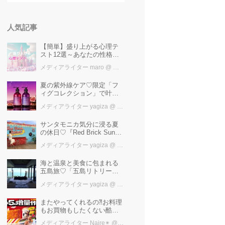
人気記事
【簡単】盛り上がる心理テ
スト12選～あなたの性格を
知ろう～
メディアライター maro
@ カワコレメディア編集部
夏の紫外線ケア♡限定「フ
ィグコレクション」で叶え
るうるツヤ美髪【YOLU】
メディアライター yagiza
@ カワコレメディア編集部
サンタモニカ気分に浸る夏
の休日♡『Red Brick Sunset
2026』完全ガイド【横浜赤
メディアライター yagiza
@ カワコレメディア編集部
レンガ倉庫】
海と温泉と美食に包まれる
五島旅♡「五島リトリート
ray by 温故知新」で叶える
メディアライター yagiza
@ カワコレメディア編集部
極上ご褒美ステイ
またやってくれるの⁈お料理
もお買物もしたくない酷暑
に、とりあえずファミマ行
メディアライター Naire✴︎
@ カワコレメディア編集部