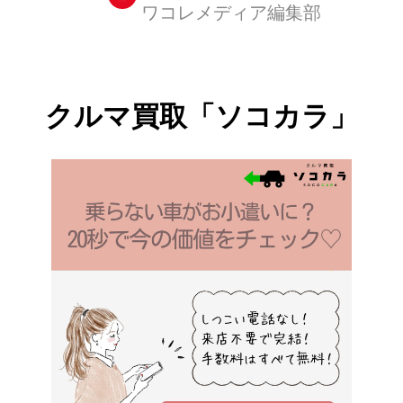
ワコレメディア編集部
テンションが上がっているファッショ
ニスタも多いのでは? 早速、オータム
ファッションを楽しみたい! そんなあ
なたのために、今回は夏にも大活躍し
クルマ買取「ソコカラ」
たラインパンツをちょっぴりモードに
取り入れたおすすめのスタイリングを
紹介します♪ カラーで楽しむラインパ
ンツ 三方美穂さん(@mihomikata)がシ
ェアした投稿 - 2017 8月 21 12:44午前
PDT 今年の気分はやっぱりベージュ!
ブラックと合わせればクラシ...