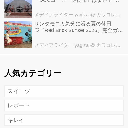
ーヒーのテーマパーク”！館内展示の全
貌を公開
メディアライター yagiza
@ カワコレメディア編集部
サンタモニカ気分に浸る夏の休日
♡『Red Brick Sunset 2026』完全ガイ
ド【横浜赤レンガ倉庫】
メディアライター yagiza
@ カワコレメディア編集部
人気カテゴリー
スイーツ
レポート
キレイ