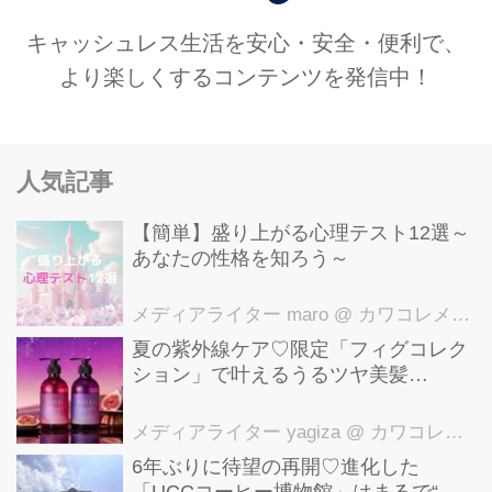
キャッシュレス生活を安心・安全・便利で、
より楽しくするコンテンツを発信中！
人気記事
【簡単】盛り上がる心理テスト12選～
あなたの性格を知ろう～
メディアライター maro
@ カワコレメディア編集部
夏の紫外線ケア♡限定「フィグコレク
ション」で叶えるうるツヤ美髪
【YOLU】
メディアライター yagiza
@ カワコレメディア編集部
6年ぶりに待望の再開♡進化した
「UCCコーヒー博物館」はまるで“コ