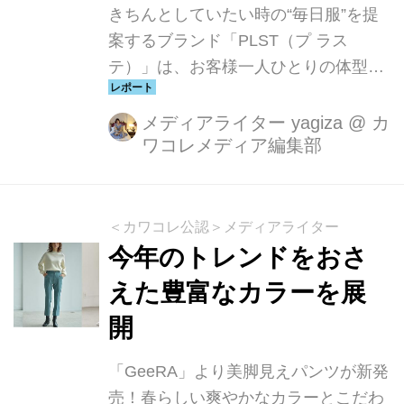
きちんとしていたい時の“毎日服”を提
案するブランド「PLST（プ ラス
テ）」は、お客様一人ひとりの体型に
合わせた着こなしを提案する期間限定
のPOP UP「PLST 美脚スタイルラ
メディアライター yagiza
@
カ
ワコレメディア編集部
ボ」の開催にあたり、10月15日（火）
にメディア向け発表・内覧会を実施い
たしました。
＜カワコレ公認＞メディアライター
今年のトレンドをおさ
えた豊富なカラーを展
開
「GeeRA」より美脚見えパンツが新発
売！春らしい爽やかなカラーとこだわ