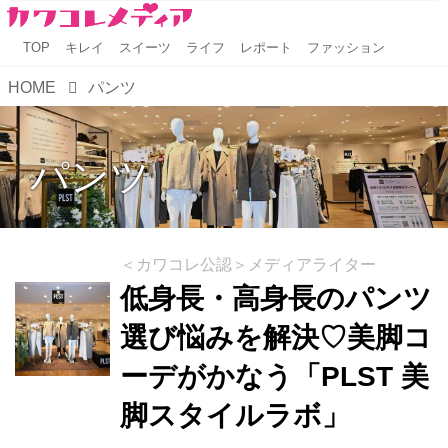
TOP
キレイ
スイーツ
ライフ
レポート
ファッション
HOME
パンツ
パンツ
＜カワコレ公認＞メディアライター
低身長・高身長のパンツ
選び悩みを解決♡美脚コ
ーデがかなう「PLST 美
脚スタイルラボ」