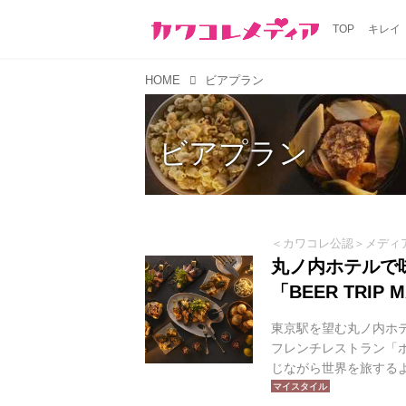
TOP
キレイ
HOME
ビアプラン
ビアプラン
＜カワコレ公認＞メディ
丸ノ内ホテルで
「BEER TRIP 
東京駅を望む丸ノ内ホテ
フレンチレストラン「ポ
じながら世界を旅するように
がスタート。今年のテ