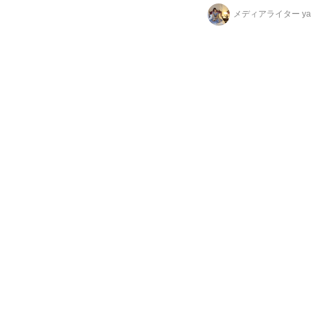
る“3カ国の美食旅”が
メディアライター yag