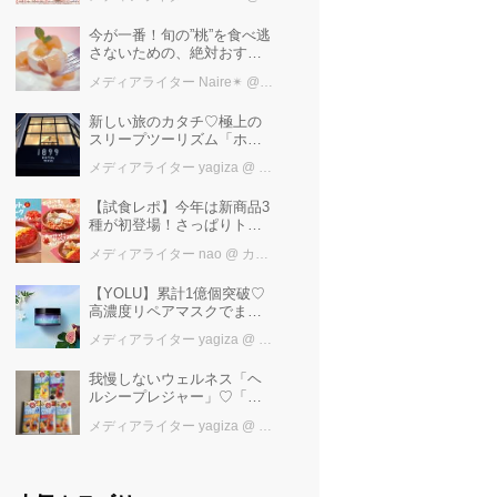
けば増量中！！
今が一番！旬の”桃”を食べ逃
さないための、絶対おすす
めピーチスイーツ５選♡
メディアライター Naire✴︎
@ カワコレメディア編集部
新しい旅のカタチ♡極上の
スリープツーリズム「ホテ
ル1899東京」で叶えるお茶
メディアライター yagiza
@ カワコレメディア編集部
で「ととの寝」快眠ステイ
【試食レポ】今年は新商品3
種が初登場！さっぱりトマ
トで暑い季節にも楽しめる
メディアライター nao
@ カワコレメディア編集部
びっくりドンキーの「トマ
ト弾けるハンバーグ」期間
【YOLU】累計1億個突破♡
限定発売中♪
高濃度リペアマスクでまと
まる“するサラ髪”へ
メディアライター yagiza
@ カワコレメディア編集部
我慢しないウェルネス「ヘ
ルシープレジャー」♡「水
出しハーブティー」で叶え
メディアライター yagiza
@ カワコレメディア編集部
るおいしい水分補給