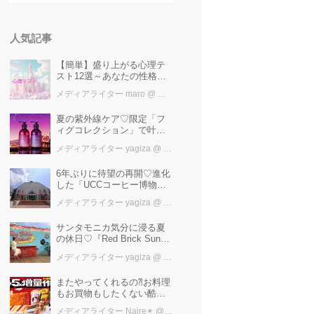
人気記事
【簡単】盛り上がる心理テ
スト12選～あなたの性格を
知ろう～
メディアライター maro
@ カワコレメディア編集部
夏の紫外線ケア♡限定「フ
ィグコレクション」で叶え
るうるツヤ美髪【YOLU】
メディアライター yagiza
@ カワコレメディア編集部
6年ぶりに待望の再開♡進化
した「UCCコーヒー博物
館」はまるで“コーヒーのテ
メディアライター yagiza
@ カワコレメディア編集部
ーマパーク”！館内展示の全
貌を公開
サンタモニカ気分に浸る夏
の休日♡『Red Brick Sunset
2026』完全ガイド【横浜赤
メディアライター yagiza
@ カワコレメディア編集部
レンガ倉庫】
またやってくれるの⁈お料理
もお買物もしたくない酷暑
に、とりあえずファミマ行
メディアライター Naire✴︎
@ カワコレメディア編集部