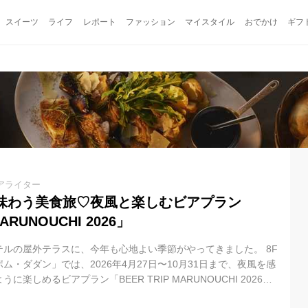
スイーツ
ライフ
レポート
ファッション
マイスタイル
おでかけ
ギフ
アライター
味わう美食旅♡夜風と楽しむビアプラン
MARUNOUCHI 2026」
ルの屋外テラスに、今年も心地よい季節がやってきました。 8F
ム・ダダン」では、2026年4月27日〜10月31日まで、夜風を感
楽しめるビアプラン「BEER TRIP MARUNOUCHI 2026」
ーマは、イタリア・スペイン・フランス。 期間ごとに料理が変わ