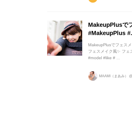
MakeupPlu
#MakeupPlus #.
MakeupPlusでフェスメイ
フェスメイク風✨ フェス行き
#model #like # ...
MAAMI（まあみ）