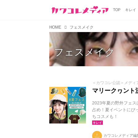
TOP
キレイ
HOME
フェスメイク
フェスメイク
＜カワコレ公認＞メディ
マリークヮント
2023年夏の野外フェ
占め！夏イベントにぴ
ちコスメも！
カワコレメディア編