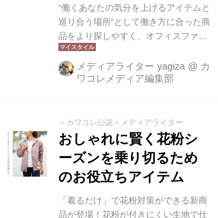
“働くあなたの気分を上げるアイテムと
巡り合う場所”として働き方に合った商
品をより探しやすく、オフィスファッ
ションを楽しめるファッションECモー
ル【RyuRyumall（リュリュモール）】
メディアライター yagiza
@
カ
ワコレメディア編集部
ブランド初のポップアップストアが有
楽町マルイにて開催中です。普段はオ
ンラインでしか展開していないアイテ
ムを直接手に取り、試着できるチャン
＜カワコレ公認＞メディアライター
ス！その場で購入でき、来場者限定特
おしゃれに賢く花粉シ
典やオリジナルのノベルティもご用意
ーズンを乗り切るため
あります。
のお役立ちアイテム
「着るだけ」で花粉対策ができる新商
品が登場！花粉が付きにくい生地で仕