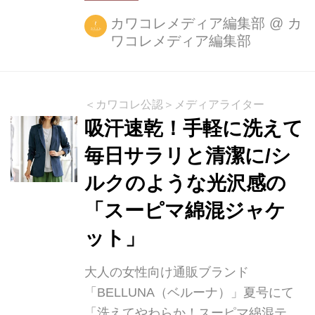
カワコレメディア編集部
@
カ
ワコレメディア編集部
＜カワコレ公認＞メディアライター
吸汗速乾！手軽に洗えて
毎日サラリと清潔に/シ
ルクのような光沢感の
「スーピマ綿混ジャケ
ット」
大人の女性向け通販ブランド
「BELLUNA（ベルーナ）」夏号にて
「洗えてやわらか！スーピマ綿混テー