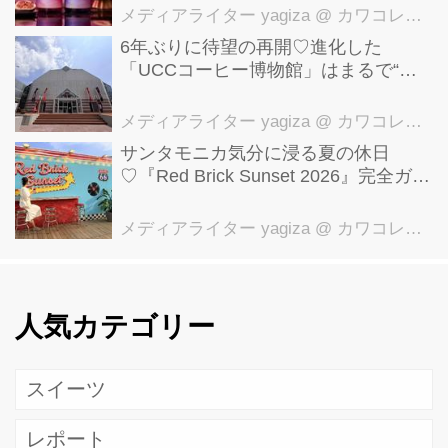
メディアライター yagiza
@ カワコレメディア編集部
6年ぶりに待望の再開♡進化した
「UCCコーヒー博物館」はまるで“コ
ーヒーのテーマパーク”！館内展示の全
貌を公開
メディアライター yagiza
@ カワコレメディア編集部
サンタモニカ気分に浸る夏の休日
♡『Red Brick Sunset 2026』完全ガイ
ド【横浜赤レンガ倉庫】
メディアライター yagiza
@ カワコレメディア編集部
人気カテゴリー
スイーツ
レポート