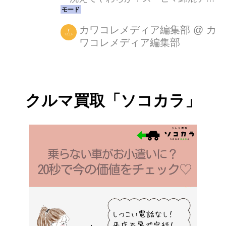
ラードジャケット」と「洗えてやわら
か！スーピマ綿混ノーカラージャケッ
カワコレメディア編集部
@
カ
ワコレメディア編集部
ト」が発売されています。 「洗えてや
わらか！スーピマ綿混ジャケット」
は、繊維が長い上質なコットン『スー
ピマ綿』と東レの機能素材『セオ
クルマ買取「ソコカラ」
α®CN』を使用したシルクのような光
沢感が特徴のジャケットです。吸汗速
乾性に優れており、汗をかいてもサラ
ッと爽やかな着心地。汗脇パッド付き
で、気になるベタつきや汗ジミにもこ
っそり対策できます。洗濯機で手軽に
洗えるため、汗ばむ夏も清潔に着られ
ます。形はロング丈のテーラード、レ
ギュラー丈のテーラード...