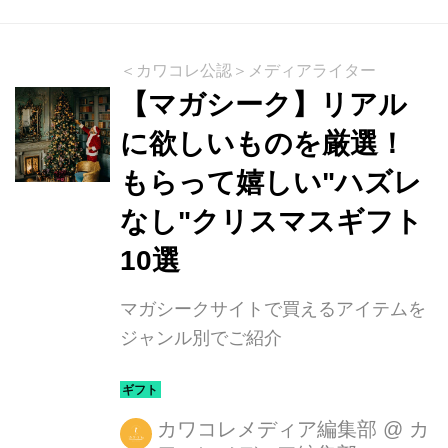
スタートしました。特集ページでは、
今年おすすめの人気ブランドや、昨年
の福袋の中身情報のまとめなど、福袋
＜カワコレ公認＞メディアライター
をご予約、ご購入前に知っておきたい
【マガシーク】リアル
情報をいち早くチェックすることがで
に欲しいものを厳選！
きます。 購入前の準備方法 ①まずは
もらって嬉しい"ハズレ
会員登録を事前にしておく。 会員登録
はこちらから ： ②2022年の福袋の最
なし"クリスマスギフト
新情報をチェック！ ショップによって
10選
発売日時が異なります。メルマガ・
LINE・アプリのお知ら...
マガシークサイトで買えるアイテムを
ジャンル別でご紹介
カワコレメディア編集部
@
カ