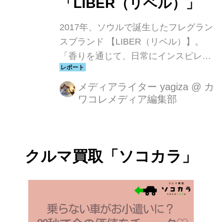
「LIBER（リベル）」
2017年、ソウルで誕生したフレグラン
スブランド 【LIBER（リベル）】。
「香りを通じて、日常にインスピレー
ションを」というコンセプトの通り、
ひと吹きで気分がふっと軽くなるよう
メディアライター yagiza
@
カ
ワコレメディア編集部
な、やさしく寄り添う香りが魅力で
す。ミニマルで洗練されたパッケージ
は、韓国の感性派ブランドらしい佇ま
い。香水だけでなく、ファブリックミ
クルマ買取「ソコカラ」
スト、ディフューザーなどライフスタ
イル全体を彩るアイテムが揃い、韓国
の若い世代を中心に“自分だけの香
り”を楽しむ人たちから熱い支持を集め
ています。