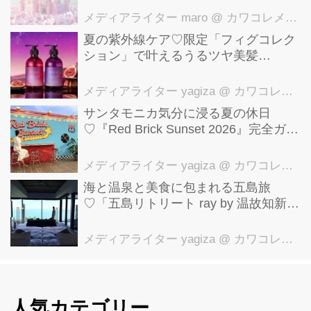
メディアライター maro
@ カワコレメディア編集部
夏の紫外線ケア♡限定「フィグコレク
ション」で叶えるうるツヤ美髪
【YOLU】
メディアライター yagiza
@ カワコレメディア編集部
サンタモニカ気分に浸る夏の休日
♡『Red Brick Sunset 2026』完全ガイ
ド【横浜赤レンガ倉庫】
メディアライター yagiza
@ カワコレメディア編集部
海と温泉と美食に包まれる五島旅
♡「五島リトリート ray by 温故知新」
で叶える極上ご褒美ステイ
メディアライター yagiza
@ カワコレメディア編集部
人気カテゴリー