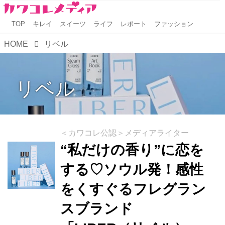
TOP
キレイ
スイーツ
ライフ
レポート
ファッション
HOME
リベル
リベル
＜カワコレ公認＞メディアライター
“私だけの香り”に恋を
する♡ソウル発！感性
をくすぐるフレグラン
スブランド