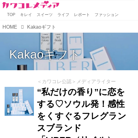
TOP
キレイ
スイーツ
ライフ
レポート
ファッション
HOME
Kakaoギフト
Kakaoギフト
＜カワコレ公認＞メディアライター
“私だけの香り”に恋を
する♡ソウル発！感性
をくすぐるフレグラン
スブランド