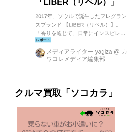
「LIBER（リベル）」
2017年、ソウルで誕生したフレグラン
スブランド 【LIBER（リベル）】。
「香りを通じて、日常にインスピレー
ションを」というコンセプトの通り、
ひと吹きで気分がふっと軽くなるよう
メディアライター yagiza
@
カ
ワコレメディア編集部
な、やさしく寄り添う香りが魅力で
す。ミニマルで洗練されたパッケージ
は、韓国の感性派ブランドらしい佇ま
い。香水だけでなく、ファブリックミ
クルマ買取「ソコカラ」
スト、ディフューザーなどライフスタ
イル全体を彩るアイテムが揃い、韓国
の若い世代を中心に“自分だけの香
り”を楽しむ人たちから熱い支持を集め
ています。