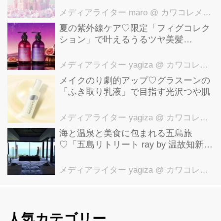
メディアライター maro
@ カワコレメディア編集部
夏の紫外線ケア♡限定「フィグコレク
ション」で叶えるうるツヤ美髪
【YOLU】
メディアライター yagiza
@ カワコレメディア編集部
メイクのり劇的アップ♡グラスーンの
「ふき取り乳液」で目指す光沢つや肌
メディアライター yagiza
@ カワコレメディア編集部
海と温泉と美食に包まれる五島旅
♡「五島リトリート ray by 温故知新」
で叶える極上ご褒美ステイ
メディアライター yagiza
@ カワコレメディア編集部
人気カテゴリー