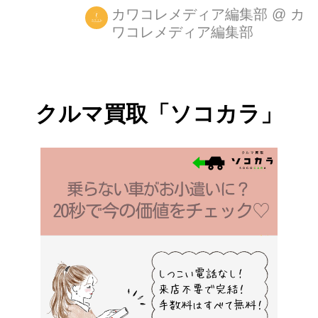
されています。 「cut back」は、まる
カワコレメディア編集部
@
カ
ワコレメディア編集部
でひとりの人生のタイムラプスを見て
いるような美容室という空間を舞台
に、ある女の子の幼少期から大人にな
るまでの半生を美容師の視点で描いた
クルマ買取「ソコカラ」
ストーリー。トータルコスメブランド
「Loretta(ロレッタ)」スポンサード
で、美容師を応援するための作品とし
て制作されました。2015年10月3日～
4日に開催された日本初の野外映画フ
ェスである「夜空と交差する森の映画
祭2015」にプレミア上映...