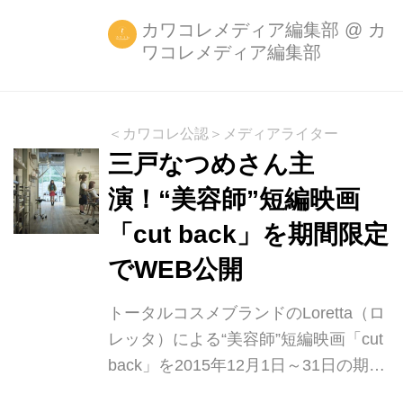
人気写真家の川島小鳥さん ・「...
め待望の新刊書籍『なつめふく』（1
カワコレメディア編集部
@
カ
ワコレメディア編集部
月28日発売予定）を記念して、表紙に
起用。 また、書籍と連動した「三戸な
つめ流ファッション。」を大特集。な
つめ流ファッションのこだわりがつま
＜カワコレ公認＞メディアライター
ったセルフコーディネートやなつめ流
三戸なつめさん主
ヘアメイク、書籍の製作の裏側写真も
演！“美容師”短編映画
あますところなく掲載されています。
「cut back」を期間限定
mer3月号の特集は「珠玉のワンピース
傑作選」。今年のトレンド“フェミニ
でWEB公開
ン”を象徴するワンピースを大特集。こ
の春注目のワンピースが一目でわかる
トータルコスメブランドのLoretta（ロ
「小花柄 ホワイト 刺繍 レース...
レッタ）による“美容師”短編映画「cut
back」を2015年12月1日～31日の期間
限定で、Loretta公式サイト上にて公開