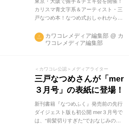
マルコメちゃんオーディションなど、
東京・大阪で握手＆チェキ会を開催！
毎年カルチャーを切り開くサ...
カリスマ青文字系＆アーティスト・三
戸なつめ本！なつめ式おしゃれからヘ
アメイク、ライフスタイルに、本邦初
公開のアーティストデビューへの道の
カワコレメディア編集部
@
カ
ワコレメディア編集部
りまで完全網羅！ 学研プラスは、青文
字系カリスマ読者モデル・三戸なつめ
の新刊書籍『なつめふく』を1月28日
（木）に発売。発売を記念し、東京・
＜カワコレ公認＞メディアライター
大阪の2会場で握手＆チェキ会イベン
三戸なつめさんが「mer
トの開催も決定いたしました！ 好きな
３月号」の表紙に登場！
服を着て福が来る! 服を選んで福が来
る! ・100体以上の三戸なつめ流コーデ
新刊書籍『なつめふく』発売前の先行
ィネートを大公開 ・自身の手書き文字
ダイジェスト版も初公開 mer３月号で
やわかりやすいイラストで全て丁寧に
は、“前髪切りすぎた”でおなじみの青
解説 ・表紙・グラビアのカメラマンは
文字系カリスマ読者モデル・三戸なつ