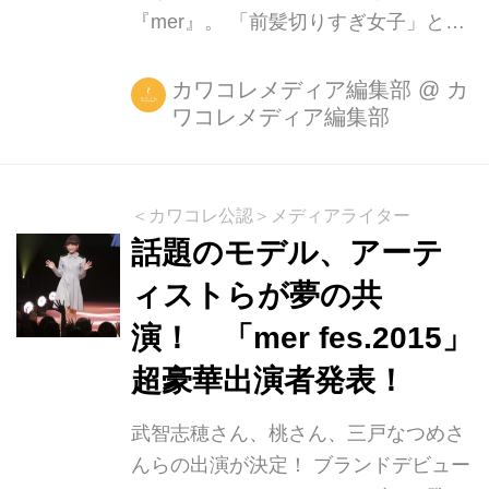
トータルコスメブランド「ロレッタ」
『mer』。 「前髪切りすぎ女子」とし
初のショップ展開です。 「ロレ...
て話題の三戸なつめさんに代表され
る“パッツン前髪”ブームをはじめ、カ
カワコレメディア編集部
@
カ
ワコレメディア編集部
ジュアルコーデの足元にスニーカーを
すっかり定着させた“スニーカー女
子”ブーム、あえてダサ感を取り入れた
かわいさで絶大な女子ウケを誇る“ほっ
＜カワコレ公認＞メディアライター
こりダサかわ”ブームなど、『mer』は
話題のモデル、アーテ
街の流行の兆しをいち早く盛り上げ、
ィストらが夢の共
一過性にとどまらない数々のファッシ
演！ 「mer fes.2015」
ョンカルチャーを生み出してきまし
た。その『mer』が新たに提案する最
超豪華出演者発表！
新トレンドが“ほっこりオトナ化”で
す。 「素の自分らしさはそのまま、少
武智志穂さん、桃さん、三戸なつめさ
しだけオトナっぽく魅せたい」という
んらの出演が決定！ ブランドデビュー