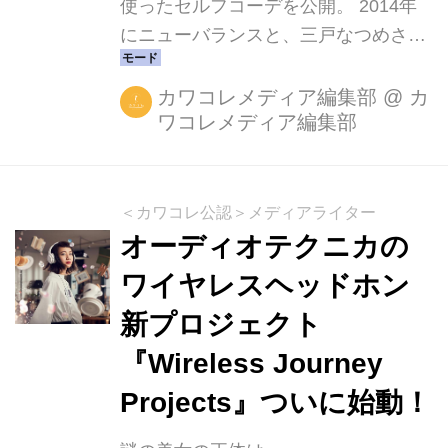
使ったセルフコーデを公開。 2014年
にニューバランスと、三戸なつめさん
で行ったキャンペーン「Sneaker and
Me feat. Natsume Mito」から7年、ニ
カワコレメディア編集部
@
カ
ワコレメディア編集部
ューアイテムの発売に合わせて再会
し、ニューバランスを代表する品番
「996」のウィメンズ専用LIFESTYLE
モデル「WL996」の最新作が三戸なつ
＜カワコレ公認＞メディアライター
めさんがセルフコーディネートで着こ
オーディオテクニカの
なしで披露されます。 『あのとき履い
ワイヤレスヘッドホン
たスニーカーとフォルムはそこまで変
新プロジェクト
わっていないのに、今日の「996」
は、余裕がある大人に似合うと感じま
『Wireless Journey
した。この靴が、昔から長く愛されて
Projects』ついに始動！
きたこともよくわかります。...