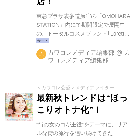
店！
東急プラザ表参道原宿の「OMOHARA
STATION」内にて期間限定で展開中
の、トータルコスメブランド｢Loretta｣
初のショップ『Loretta 森のおみせ』に
人気アーティストの三戸なつめさんが
カワコレメディア編集部
@
カ
ワコレメディア編集部
来店！ 同ショップは、9月30日までの
オープン期間中、人気モデルやイラス
トレーターの来店イベントやハンドマ
ッサージ体験など盛りだくさんの内容
＜カワコレ公認＞メディアライター
で展開されています。 「Loretta 森の
最新秋トレンドは“ほっ
おみせ」は「東急プラザ 表参道原宿」
こりオトナ化”！
の旬なモノ・コトを発信する3階のポ
ップアップスペース「OMOHARA
“街の女のコが主役”をテーマに、リア
STATION」で期間限定で展開している
ルな街の流行を追い続けてきた