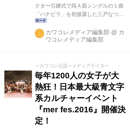
クター引継式で両Ａ面シングルの１曲
「ハナビラ」を初披露した三戸なつめ
さんのジャケット写真とリリースに伴
うイベントの開催が発表されました。
カワコレメディア編集部
@
カ
ワコレメディア編集部
先日の新アーティスト写真の発表で話
題になった「オトナカワイイ」路線の
ジャケット写真のビジュアルは今回も
話題必至！両Ａ面・ダブルタイアップ
＜カワコレ公認＞メディアライター
という話題盤です。また、リリースに
毎年1200人の女子が大
伴う各所でのイベントも発表。全国
熱狂！日本最大級青文字
津々浦々、様々なエリアでの開催が決
系カルチャーイベント
まってきているので、是非こちらも要
チェックですよ！ 【商品情報】 三戸
『mer fes.2016』開催決
なつめ 2/22 リリース DOUBLE A-
定！
SIDE SINGLE（*両Ａ面シングル) 「パ