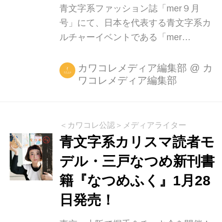
ズル/ハナビラ」 *パ...
青文字系ファッション誌「mer９月
号」にて、日本を代表する青文字系カ
ルチャーイベントである「mer
fes.2016」（メルフェス 2016）の開催
が発表されました。 今年で４回目とな
カワコレメディア編集部
@
カ
ワコレメディア編集部
るmer fes.では、青文字系カリスマト
ップモデル・武智志穂、アーティスト
としても活躍する三戸なつめなど、人
気モデルが大集結。モデルがセルフス
＜カワコレ公認＞メディアライター
タイリングした私服ファッションショ
青文字系カリスマ読者モ
ーや、ファンへ日頃の感謝や夢への熱
デル・三戸なつめ新刊書
い想いを語るトークショーなどで、こ
籍『なつめふく』1月28
こでしか見られないモデルの一面を知
ることができるのが特徴です。 三戸な
日発売！
つめのアーティスト活動初お披露目、