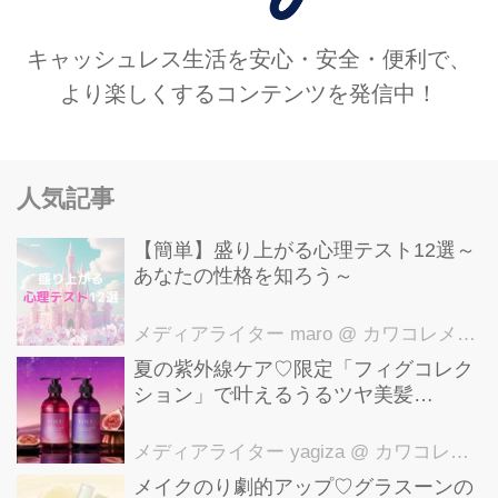
キャッシュレス生活を安心・安全・便利で、
より楽しくするコンテンツを発信中！
人気記事
【簡単】盛り上がる心理テスト12選～
あなたの性格を知ろう～
メディアライター maro
@ カワコレメディア編集部
夏の紫外線ケア♡限定「フィグコレク
ション」で叶えるうるツヤ美髪
【YOLU】
メディアライター yagiza
@ カワコレメディア編集部
メイクのり劇的アップ♡グラスーンの