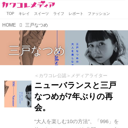
TOP
キレイ
スイーツ
ライフ
レポート
ファッション
HOME
三戸なつめ
三戸なつめ
＜カワコレ公認＞メディアライター
ニューバランスと三戸
なつめが7年ぶりの再
会。
“大人を楽しむ10の方法”、「996」を