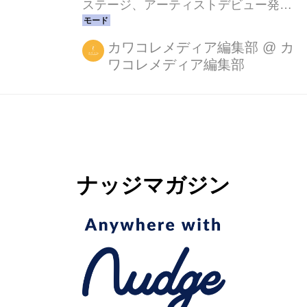
想いから...
ステージ、アーティストデビュー発表
など、毎回青文字系カルチャーの最新
ニュースを提供してくれる青文字系カ
カワコレメディア編集部
@
カ
ワコレメディア編集部
ルチャーの祭典「mer fes.2015」の第1
弾出演者が発表となりました。 スプリ
ーカラーのブランドディレクターとし
て活動する武智志穂さん、“前髪切りす
ぎ女子”と話題のモデルで歌手の三戸な
つめさんなど青文字系の有名読者モデ
ナッジマガジン
ル・人気アーティストに加え、トップ
ブロガーとして活躍する桃さんも出演
が決定！ 2015年のコンセプトは
「mer」「merモデル」「mer読者」み
んなで作る『mer fes.』。“想いをカタ
チに”をテ...