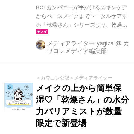
より丁寧にふき取るのがおすすめ。と
BCLカンパニーが手がけるスキンケア
ろみがあるので摩擦が気にならず、
からベースメイクまでトータルケアす
手...
る「乾燥さん」シリーズより、乾燥に
よる肌荒れを防ぎ、潤いに満ちた透明
感のある肌へと導く薬用美白＊1エッ
メディアライター yagiza
@
カ
ワコレメディア編集部
センス、 スキンケアのように使える乾
燥肌さんのための顔・からだ用のUVエ
ッセンス（数量限定）が2025年2月4日
に発売されます。
＜カワコレ公認＞メディアライター
メイクの上から簡単保
湿♡「乾燥さん」の水分
力バリアミストが数量
限定で新登場