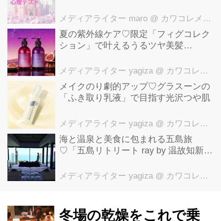
メディアライター maro
@ カワコレメディア編集部
夏の紫外線ケア♡限定「フィグコレク
ション」で叶えるうるツヤ美髪
【YOLU】
メディアライター yagiza
@ カワコレメディア編集部
メイクのり劇的アップ♡グラスーンの
「ふき取り乳液」で目指す光沢つや肌
メディアライター yagiza
@ カワコレメディア編集部
海と温泉と美食に包まれる五島旅
♡「五島リトリート ray by 温故知新」
で叶える極上ご褒美ステイ
メディアライター yagiza
@ カワコレメディア編集部
冬場の乾燥をこれで乗