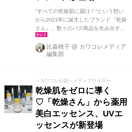
す。 大自然の生命力を、肌へ。
"すべての乾燥肌に届け！"という想い
Lowlizeが大切にしていること Lowlize
から2021年に誕生したブランド『乾燥
のスキンケアは、大自然が持つ純粋な
さん』。数々のバズ商品を生み出す人
生命力をヒントに開発...
気ブランドから、2026年2月に新たな
商品が登場します。 とろ〜り濃厚で摩
比嘉桃子
@
カワコレメディア
編集部
擦レス！薬用ふき取り美容液 とろみの
あるジェル状のふき取り美容液。サッ
とふき取るだけで角質*やざらつきを除
去し、なめらかな肌へと整えてくれま
＜カワコレ公認＞メディアライター
す。肌をひきしめる成分も配合されて
乾燥肌をゼロに導く
いることから、毛穴が気になる方にも
♡「乾燥さん」から薬用
おすすめのアイテムです。 使い方は簡
美白エッセンス、UVエ
単で、ポンプ2回分をコットンにと
り、顔全体をふき取るだけ。小鼻やあ
ッセンスが新登場
ご・頬などざらつきが気になる部分は