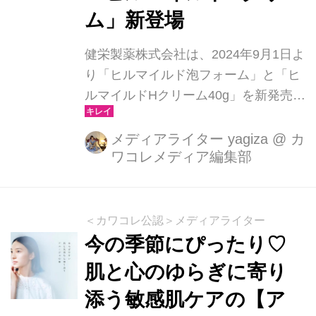
ム」新登場
健栄製薬株式会社は、2024年9月1日よ
り「ヒルマイルド泡フォーム」と「ヒ
ルマイルドHクリーム40g」を新発売。
これにより、ヒルマイルドシリーズは
全10アイテムとなり、多様な使い分け
メディアライター yagiza
@
カ
ワコレメディア編集部
が可能になりました。
＜カワコレ公認＞メディアライター
今の季節にぴったり♡
肌と心のゆらぎに寄り
添う敏感肌ケアの【ア