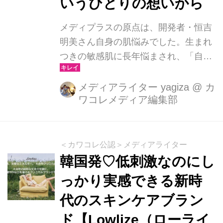
いうひとりの想いから
メディプラスの原点は、開発者・恒吉
明美さん自身の肌悩みでした。生まれ
つきの敏感肌に長年悩まされ、「自分
の肌を実験台に」スキンケア開発をス
タート。試行錯誤の末、エコー用ジェ
メディアライター yagiza
@
カ
ワコレメディア編集部
ルに着想を得た“摩擦を与えないゲ
ル”という答えにたどり着き、2001年
に「メディプラスゲル」が誕生しまし
た。無添加オールインワンとして創業
＜カワコレ公認＞メディアライター
以来シリーズ累計2,300万本を突破す
韓国発♡低刺激なのにし
る大ヒットに。しかし、順調な売れ行
っかり実感できる新時
きとは裏腹に、ユーザーからは「やめ
代のスキンケアブラン
るのが怖い」「長く使っても肌が変わ
らない」という声が届くように。“つく
ド【Lowlize（ローライ