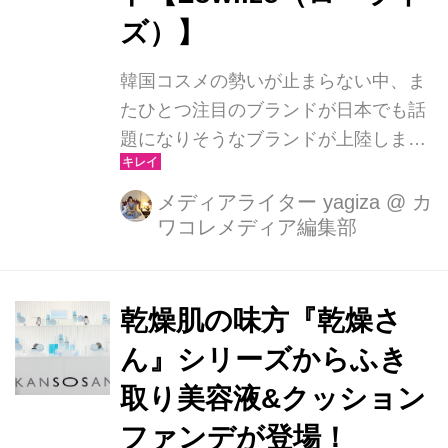
りたいのは化粧品ではなく、健康な
ズ）】
肌”その想いとのギャップに、開発者は
葛藤を抱えていました。
韓国コスメの勢いが止まらない中、ま
たひとつ注目のブランドが日本でも話
題になりそうなブランドが上陸しまし
た。その名は Lowlize（ローライ
ズ）。“LOW & VISUALIZE”をコンセプ
メディアライター yagiza
@
カ
ワコレメディア編集部
トに掲げ、低刺激※でありながら、確
かな手応えを実感できるスキンケアを
提案するブランドです。敏感肌でも使
いやすい処方と、自然由来のパワーを
乾燥肌の味方『乾燥さ
掛け合わせた“やさしさ✖実感”のバラ
ん』シリーズからふき
ンスが魅力。韓国スキンケアの中で
取り美容液&クッション
も、いま注目すべき存在として美容好
きの間でじわじわ話題になっていま
ファンデが登場！