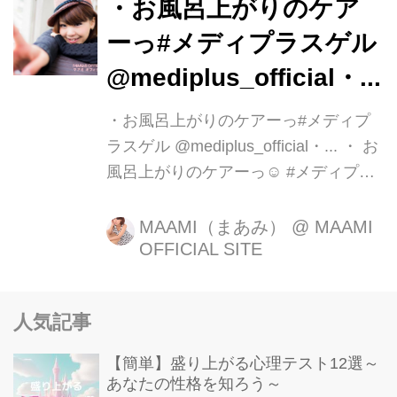
・お風呂上がりのケア
ーっ#メディプラスゲル
@mediplus_official・...
・お風呂上がりのケアーっ#メディプ
ラスゲル @mediplus_official・... ・ お
風呂上がりのケアーっ☺️ #メディプラ
スゲル @mediplus_official ・ 保湿成分
たっぷりで しっかりと潤ってくれるか
MAAMI（まあみ）
@
MAAMI
OFFICIAL SITE
ら #乾燥肌 の人にもおススメ ・ #オー
ルインワン だから これ1本で化粧水、
乳液、美容液、 クリームの役割を果た
人気記事
し ...
【簡単】盛り上がる心理テスト12選～
あなたの性格を知ろう～