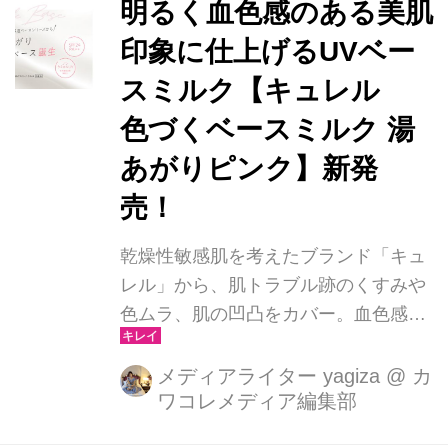
明るく血色感のある美肌
印象に仕上げるUVベー
スミルク【キュレル
色づくベースミルク 湯
あがりピンク】新発
売！
乾燥性敏感肌を考えたブランド「キュ
レル」から、肌トラブル跡のくすみや
色ムラ、肌の凹凸をカバー。血色感の
ある美肌、湯あがりピンク肌に仕上げ
るUVベースミルク『キュレル 色づく
メディアライター yagiza
@
カ
ワコレメディア編集部
ベースミルク 湯あがりピンク』が２月
10日より発売されました。