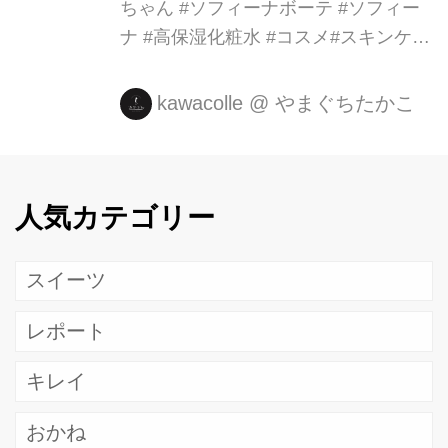
ちゃん #ソフィーナボーテ #ソフィー
ナ #高保湿化粧水 #コスメ#スキンケア
#スキンケア用品 #乾燥肌 #乾燥#冬の
乾燥 #化粧水#乳液#uv乳液 #愛犬#チョ
kawacolle
@
やまぐちたかこ
コタンチワワ#デカチワワ#りんちゃん
#チョコタン# ...
人気カテゴリー
スイーツ
レポート
キレイ
おかね