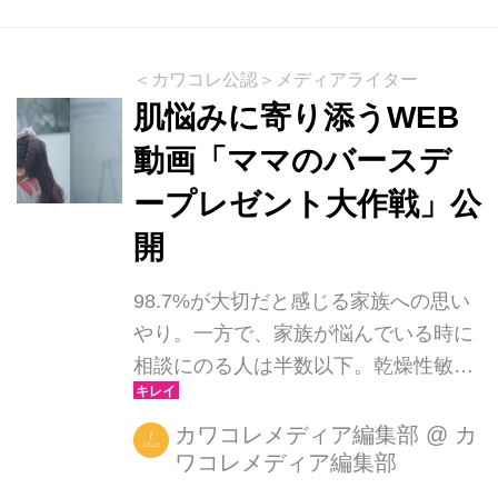
どで発売されています。 セラミドスキ
ンケアラインは、Wセラミド配合によ
る基本のスキンケアラインです。 3種
＜カワコレ公認＞メディアライター
類のスキンケアラインを3ステップで
肌悩みに寄り添うWEB
ご使用いただくことで、キメを整え、
動画「ママのバースデ
やわらかくハリ・弾力のある肌へと導
ープレゼント大作戦」公
きます。「セラミド浸透ローション」
はとろみのあるテクスチャー、「セラ
開
ミド保湿ミルク」はコクのあるミル
ク、「セラミド高保湿クリーム」はリ
98.7%が大切だと感じる家族への思い
ッチなクリームが特徴です。セラミド
やり。一方で、家族が悩んでいる時に
は、...
相談にのる人は半数以下。乾燥性敏感
肌者の64.4％が家族に打ち明けられず
1人で肌悩みを抱え込む傾向に！
カワコレメディア編集部
@
カ
ワコレメディア編集部