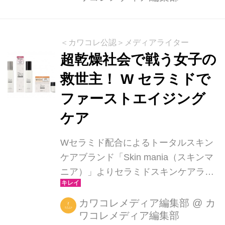
ジュオークル」「セラミド コンシーラ
ー＆うるおい凹凸カバー」が全国バラ
エティショップなどで発売されます。
＜カワコレ公認＞メディアライター
セラミドベースメイクラインは、ライ
超乾燥社会で戦う女子の
ンナップ全てにWセラミドが配合され
救世主！ W セラミドで
たベースメイクラインです。「セラミ
ファーストエイジング
ド パウダーファンデーション 00 ピン
クオークル」「 セラミド パウダーフ
ケア
ァンデーション 01 ベージュオーク
ル」は、スキンケア後の肌に直接塗布
Wセラミド配合によるトータルスキン
できる下地レス...
ケアブランド「Skin mania（スキンマ
ニア）」よりセラミドスキンケアライ
ン「セラミド浸透ローション」「セラ
ミド保湿ミルク」「セラミド高保湿ク
カワコレメディア編集部
@
カ
ワコレメディア編集部
リーム」が全国バラエティショップな