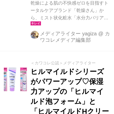
乾燥による肌の不快感ゼロを目指すト
ータルケアブランド「乾燥さん」か
ら、ミスト状化粧水「水分力バリアミ
スト」が2025年1月14日に数量限定で
発売されます。
メディアライター yagiza
@
カ
ワコレメディア編集部
＜カワコレ公認＞メディアライター
ヒルマイルドシリーズ
がパワーアップ♡保湿
力アップの「ヒルマイ
ルド泡フォーム」と
「ヒルマイルドHクリー