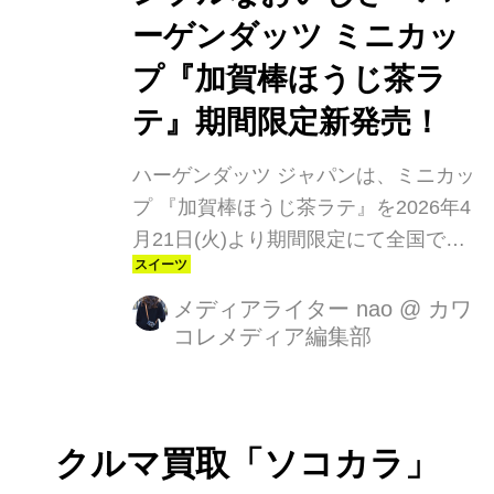
ーゲンダッツ ミニカッ
プ『加賀棒ほうじ茶ラ
テ』期間限定新発売！
ハーゲンダッツ ジャパンは、ミニカッ
プ 『加賀棒ほうじ茶ラテ』を2026年4
月21日(火)より期間限定にて全国で新
発売します。 本商品は、甘く香ばしい
加賀棒ほうじ茶に、クリーミーな北海
メディアライター nao
@
カワ
コレメディア編集部
道産ミルクを合わせた、素材本来のシ
ンプルなおいしさを感じられるアイス
クリームです。ミルクのコクがありな
がらもすっきりとした後味に仕上げ、
クルマ買取「ソコカラ」
加賀棒ほうじ茶の香り豊かな味わいに