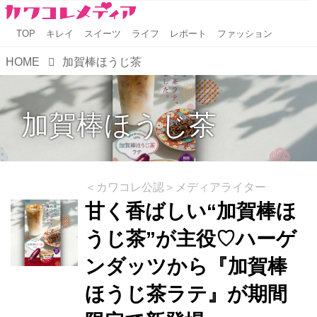
TOP
キレイ
スイーツ
ライフ
レポート
ファッション
HOME
加賀棒ほうじ茶
加賀棒ほうじ茶
＜カワコレ公認＞メディアライター
甘く香ばしい“加賀棒ほ
うじ茶”が主役♡ハーゲ
ンダッツから『加賀棒
ほうじ茶ラテ』が期間