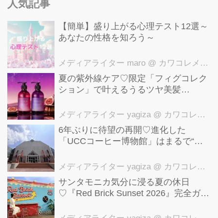
人気記事
【簡単】盛り上がる心理テスト12選～
あなたの性格を知ろう～
メディアライター maro
@ カワコレメディア編集部
夏の紫外線ケア♡限定「フィグコレク
ション」で叶えるうるツヤ美髪
【YOLU】
メディアライター yagiza
@ カワコレメディア編集部
6年ぶりに待望の再開♡進化した
「UCCコーヒー博物館」はまるで“コ
ーヒーのテーマパーク”！館内展示の全
貌を公開
メディアライター yagiza
@ カワコレメディア編集部
サンタモニカ気分に浸る夏の休日
♡『Red Brick Sunset 2026』完全ガイ
ド【横浜赤レンガ倉庫】