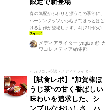
限定で新登場
春の気配がふわりと漂うこの季節に、
ハーゲンダッツから心までほっとほど
ける新作が登場します。4月21日(火)よ
り期間限定で発売されるミニカップ
『加賀棒ほうじ茶ラテ』。香ばしさと
メディアライター yagiza
@
カ
ワコレメディア編集部
甘さが絶妙に重なる“加賀棒ほうじ
茶”の魅力を、ハーゲンダッツならでは
のクリーミーなミルクと合わせた、シ
ンプルで奥深い一杯です。
＜カワコレ公認＞メディアライター
【試食レポ】“加賀棒ほ
うじ茶“の甘く香ばしい
味わいを追求した、シ
ンプルなおいしさ ハ