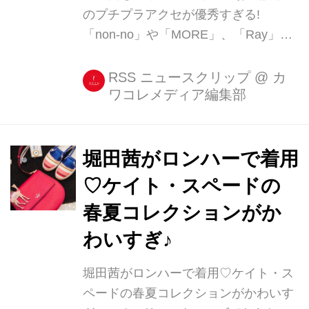
のプチプラアクセが優秀すぎる!
「non-no」や「MORE」、「Ray」な
ど名だたる雑誌に、たびたび商品が掲
載されるアクセサリーショップ「お世
RSS ニュースクリップ
@
カ
ワコレメディア編集部
話や」。 モデルの堀田茜さんも
AbemaTV『業界裏教科書』に出演し
た際に、同ショップのピアスを身に着
けていたそうです。 AbemaTV「業界
堀田茜がロンハーで着用
裏教科書」� one-piece: @desigual
♡ケイト・スペードの
pierce: @osewaya_official O.Aはまた
春夏コレクションがか
お知らせします� Akane Hotta / 堀田
茜さん(@akanehotta)がシェアした投
わいすぎ♪
稿 - 2017 5月 28 7:03午前 PDT 「お...
堀田茜がロンハーで着用♡ケイト・ス
ペードの春夏コレクションがかわいす