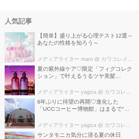
人気記事
【簡単】盛り上がる心理テスト12選～
あなたの性格を知ろう～
メディアライター maro
@ カワコレメディア編集部
夏の紫外線ケア♡限定「フィグコレク
ション」で叶えるうるツヤ美髪
【YOLU】
メディアライター yagiza
@ カワコレメディア編集部
6年ぶりに待望の再開♡進化した
「UCCコーヒー博物館」はまるで“コ
ーヒーのテーマパーク”！館内展示の全
貌を公開
メディアライター yagiza
@ カワコレメディア編集部
サンタモニカ気分に浸る夏の休日