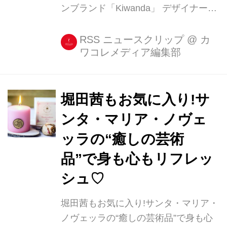
ンブランド「Kiwanda」 デザイナーの
木内知恵子さんが手掛けるファッショ
ンブランド「Kiwanda(キワンダ)」。
RSS ニュースクリップ
@
カ
ワコレメディア編集部
・堀田茜もお気に入りのKiwanda 表参
道にある隠れ家的なショップには、モ
デルの堀田茜さんも訪れるなど、ファ
ッショニスタ御用達のブランドです。
堀田茜もお気に入り!サ
久々の洋服お買い物�
ンタ・マリア・ノヴェ
@kiwandakiwanda ブラブラしてたら
ッラの“癒しの芸術
たどり着いた☺︎ 可愛くてツボすぎた☺️
Akane Hotta / 堀田茜さん
品”で身も心もリフレッ
(@akanehotta)がシェアした投稿 -
シュ♡
2017 7月 7 3:17午前 PDT キワンダの
トレード...
堀田茜もお気に入り!サンタ・マリア・
ノヴェッラの“癒しの芸術品”で身も心