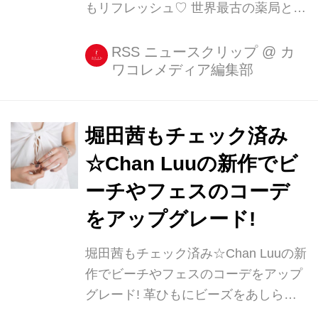
もリフレッシュ♡ 世界最古の薬局とし
て800年もの歴史を誇り、本店のある
フィレンツェをはじめ世界中に店舗を
RSS ニュースクリップ
@
カ
ワコレメディア編集部
構える「サンタ・マリア・ノヴェッ
ラ」。 「香りと癒し」をドミニコ修道
会の教えを基に作られた、オーデコロ
ンやハーブウォーターなど、癒しのア
堀田茜もチェック済み
イテムを手掛けるブランドです。 ・堀
☆Chan Luuの新作でビ
田茜は本店でお買い物 都内にも銀座や
ーチやフェスのコーデ
丸の内などにショップがありますが、
モデルの堀田茜さんは、フィレンツェ
をアップグレード!
を訪れた際に本店でいろいろと購入し
堀田茜もチェック済み☆Chan Luuの新
たよう。 ローマのサンタマリアノヴェ
作でビーチやフェスのコーデをアップ
ッラ @santamarianovella1612 でスタ
グレード! 革ひもにビーズをあしらっ
ッフさんへの...
たラップブレスレットでおなじみのア