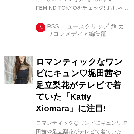
FEMIND TOKYOをチェック! おしゃれ
な堀田茜さんもプライベートで愛用す
るブランド「FEMIND TOKYO(フェマ
RSS ニュースクリップ
@
カ
ワコレメディア編集部
イントウキョウ)」。 とっても久しぶ
りに私服を撮ってもらった!� tops:
@femind_tokyo pants: @topshop
boots: @drmartensofficial bag: @prada
ロマンティックなワン
pierce: @hm 来月号のCanCamでは私
ピにキュン♡堀田茜や
服特集があるのでぜひ見てください☺️
足立梨花がテレビで着
� Akane Hotta / 堀田茜さん
(@akanehotta)がシェアした投稿 -
ていた「Katty
2017 9月...
Xiomara」に注目!
ロマンティックなワンピにキュン♡堀
田茜や足立梨花がテレビで着ていた