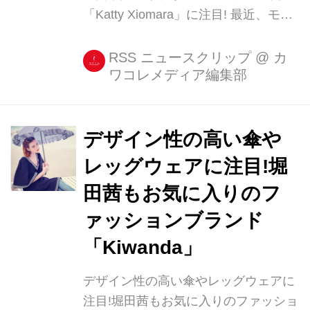
「Katty Xiomara」に注目! 最近、モデ
ルの堀田茜さんや足立梨花さん、佐野
ひなこさんらがテレビ番組の出演時に
RSS ニュースクリップ
@
カ
ワコレメディア編集部
こぞって着用しているのが、ポルトガ
ルのデザイナー、Katty Xiomara(カッ
ティー シオマラ)による同名のブラン
ドのアイテム。 ・堀田茜や足立梨花ら
デザイン性の高い傘や
がTVで着用 今夜20:00〜「金曜ロンド
レッグウェアに注目!堀
ンハーツ2時間SP」に出演します� 女
田茜もお気に入りのフ
子が泊まりたくなる部屋GP面白かっ
た〜�みやぞんさんのドッキリも楽し
ァッションブランド
み!ぜひご覧ください☺︎ one-piece:
「Kiwanda」
@kattyxiomara_official Akane H...
デザイン性の高い傘やレッグウェアに
注目!堀田茜もお気に入りのファッショ