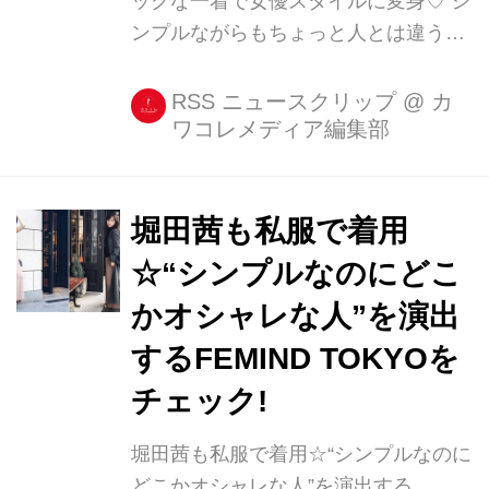
ックな一着で女優スタイルに変身♡ シ
ント等に参...
ンプルながらもちょっと人とは違うス
タイルを目指しているなら、マストで
チェックしておきたいブランド、
RSS ニュースクリップ
@
カ
ワコレメディア編集部
「IRENE(アイレネ)」。 堀田茜さんも
取材時の衣装として、アイレネのワン
ピを着用しています。 ・堀田茜も着用
の「アイレネ」 取材のいしょう�
堀田茜も私服で着用
one-piece: @_irene__official_
☆“シンプルなのにどこ
@restirofficial Akane Hotta / 堀田茜さ
かオシャレな人”を演出
ん(@akanehotta)がシェアした投稿 -
2017 9月 15 10:34午後 PDT 流れるよ
するFEMIND TOKYOを
うなプリーツとアシンメトリーなフォ
チェック!
ルム、微...
堀田茜も私服で着用☆“シンプルなのに
どこかオシャレな人”を演出する