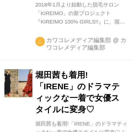
2018年1月より始動した脱毛サロン
「KIREIMO」の新プロジェクト
『KIREIMO 100% GIRLS!!』に、堀田
茜さん、八木アリサさん、Nikiさん、
藤井サチさんの4名が新たに参加しま
カワコレメディア編集部
@
カ
ワコレメディア編集部
した。 『KIREIMO 100% GIRLS!!
PROJECT』は、これまで渡辺直美さ
んを起用し女性の全身キレイを応援す
る様々な企画を実施してきました。そ
堀田茜も着用!
して今回、モデルやグラビアなど多方
「IRENE」のドラマテ
面で活躍する、堀田茜さん、八木アリ
ィックな一着で女優ス
サさん、Nikiさん、藤井サチさんの4名
に、キレイを追求している女性の代表
タイルに変身♡
として、『KIREIMO 100% GIRLS!!
堀田茜も着用!「IRENE」のドラマティ
PROJECT』特設サイトやその他イベ