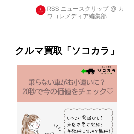
クセサリーブランドといえば、「Chan
RSS ニュースクリップ
@
カ
ワコレメディア編集部
Luu(チャンルー)」。 ・堀田茜もチャ
ンルーの新作に注目 海外セレブも愛用
する同ブランドには、モデルの堀田茜
さんも注目している模様。 展示会で新
クルマ買取「ソコカラ」
作をチェックした様子がインスタにア
ップされています。 @chanluuofficial
の展示会� 星と月のモチーフが可愛か
った�� Akane Hotta / 堀田茜さん
(@akanehotta)がシェアした投稿 -
2017 6月 4 1:34午前 PDT ...