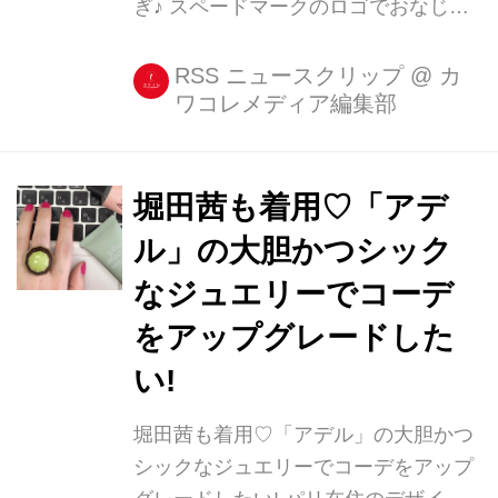
ぎ♪ スペードマークのロゴでおなじみ
のファッションブランド「kate spade
new york(ケイト・スペード ニューヨ
RSS ニュースクリップ
@
カ
ワコレメディア編集部
ーク)」。 バッグが有名ですが、ワン
ピースをはじめとするウェアもチェッ
クしておきたいところ。 ・堀田茜もロ
ンハーでワンピを着用 モデルの堀田茜
堀田茜も着用♡「アデ
さんは、「一目惚れした」という同ブ
ル」の大胆かつシック
ランドのワンピースを着用して『金曜
なジュエリーでコーデ
★ロンドンハーツ』に出演したそうで
す♡ 昨日のロンドンハーツ衣装�
をアップグレードした
one-piece: @katespadejapan
い!
@katespadeny KATE SPADEの一目惚
れしたワンピー...
堀田茜も着用♡「アデル」の大胆かつ
シックなジュエリーでコーデをアップ