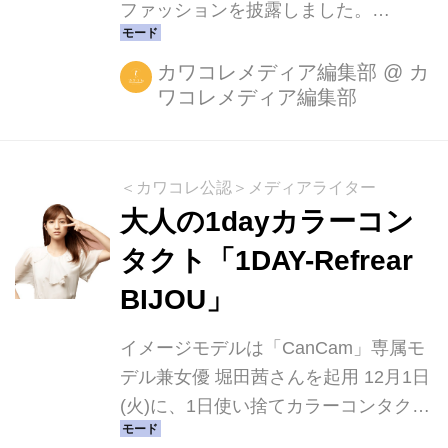
ファッションを披露しました。
【tocco closet「トッコ・クローゼッ
ト」について】 ファッション雑誌に登
カワコレメディア編集部
@
カ
ワコレメディア編集部
場するモデルや有名人、また、読者モ
デルも御用達。 toccoはおしゃれsweet
なアイテムをお手頃な価格で提供し、
女の子らしいライフスタイルを提案す
＜カワコレ公認＞メディアライター
るレディースファッションブランドで
大人の1dayカラーコン
す。 春夏の新作カタログtocco closet
タクト「1DAY-Refrear
イメージモデルとして、女性雑誌でも
BIJOU」
大人気モデル、堀田茜さん決定。合わ
せて2017年春夏の新作カタログ「
イメージモデルは「CanCam」専属モ
PINK!PINK!!PINK! Akane Hotta 」...
デル兼女優 堀田茜さんを起用 12月1日
(火)に、1日使い捨てカラーコンタクト
レンズ「1DAY-Refrear BIJOU(ワンデ