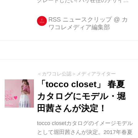
グレードしたい! パリ在住のデザイナ
ー英里・リストリさんが手掛けるジュ
エリーブランド「ADER(アデル)」を
RSS ニュースクリップ
@
カ
ワコレメディア編集部
ご存知ですか? ・堀田茜も愛用するア
デルのジュエリーとは アデルのジュエ
リーは、シックで洗練された美しさを
放つデザインが魅力。 ADER.bijouxさ
ん(@ader_official)がシェアした投稿 -
2017 1月 17 4:24午前 PST CanCamの
＜カワコレ公認＞メディアライター
人気モデル、堀田茜さんもインスタで
「tocco closet」 春夏
紹介するなど、感度の高いファッショ
カタログにモデル・堀
ニスタから支持されているようです。
田茜さんが決定！
今日のアクセサリー @ader_official...
tocco closetカタログのイメージモデル
として堀田茜さんが決定。2017年春夏