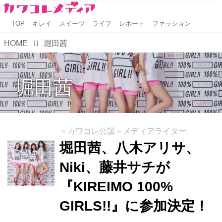
TOP
キレイ
スイーツ
ライフ
レポート
ファッション
HOME
堀田茜
堀田茜
＜カワコレ公認＞メディアライター
堀田茜、八木アリサ、
Niki、藤井サチが
『KIREIMO 100%
GIRLS!!』に参加決定！