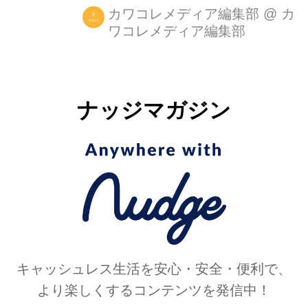
ーリフレアビジュー)」が発売されまし
カワコレメディア編集部
@
カ
ワコレメディア編集部
た。 高品質なコンタクトレンズブラン
ドである「Refrear(リフレア)」の新ラ
インとして、「普段使いしやすい大人
のカラーコンタクト」をコンセプト
ナッジマガジン
に、雑誌「CanCam」専属モデルであ
り女優の堀田茜さんをイメージモデル
に起用。 発売に合わせて公開した動画
内でも、「リフ女」(リフレア＋女子)
になるアイテム、「10秒で身につく女
子力、さらりとまわりに差をつけちゃ
う」普段使いしやすい大人のカラ...
キャッシュレス生活を安心・安全・便利で、
より楽しくするコンテンツを発信中！