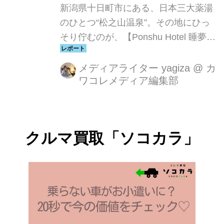
新潟県十日町市にある、日本三大薬湯
のひとつ“松之山温泉”。その地にひっ
そり佇むのが、【Ponshu Hotel 睡夢
［suimu］】。かつての旅館をリノベ
ーションしたこの宿は、“のんで、ゆる
メディアライター yagiza
@
カ
ワコレメディア編集部
んで、ととのう”がテーマ。お酒、温
泉、サウナ…全部そろってるって、控
えめに言って最高じゃないですか？
クルマ買取「ソコカラ」