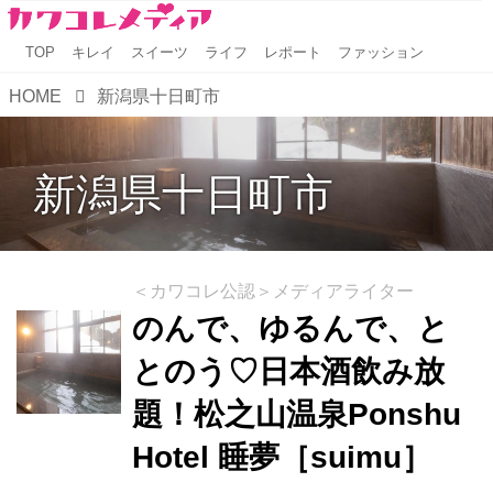
TOP
キレイ
スイーツ
ライフ
レポート
ファッション
HOME
新潟県十日町市
新潟県十日町市
＜カワコレ公認＞メディアライター
のんで、ゆるんで、と
とのう♡日本酒飲み放
題！松之山温泉Ponshu
Hotel 睡夢［suimu］