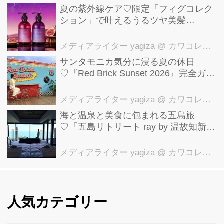
夏の紫外線ケア♡限定「フィグコレク
ション」で叶えるうるツヤ美髪
【YOLU】
メディアライター yagiza
@ カワコレメディア編集部
サンタモニカ気分に浸る夏の休日
♡『Red Brick Sunset 2026』完全ガイ
ド【横浜赤レンガ倉庫】
メディアライター yagiza
@ カワコレメディア編集部
海と温泉と美食に包まれる五島旅
♡「五島リトリート ray by 温故知新」
で叶える極上ご褒美ステイ
メディアライター yagiza
@ カワコレメディア編集部
人気カテゴリー