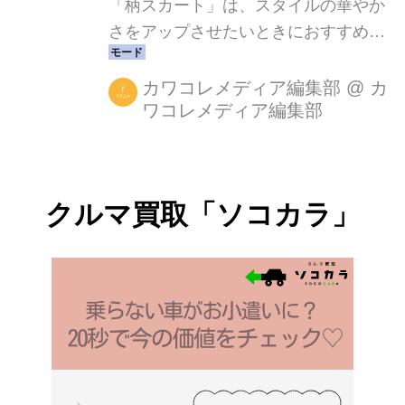
「柄スカート」は、スタイルの華やか
さをアップさせたいときにおすすめの
アイテム！そこでこの記事では、春夏
にぴったりの「柄スカートを使ったお
カワコレメディア編集部
@
カ
ワコレメディア編集部
すすめコーデ」をご紹介します。プラ
イベートの時間にはもちろん、オフィ
ススタイルにぴったりなコーデもご紹
介するので、参考にしてみてください
クルマ買取「ソコカラ」
ね。 おすすめコーデ① トップス×柄プ
リーツスカートの大人コーデ 大人の女
性には、こんなコーデがおすすめ！柄
スカートとペプラムトップスを合わせ
たコーデです。ベストと合わせれば、
スタイルアップ効果も。ゆったりとし
たシルエットで落ち着いた大人らしさ
が演出されています。 ポリエステル製