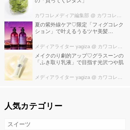
の「買ってくレタス」
カワコレメディア編集部
@ カワコレメディア編集部
夏の紫外線ケア♡限定「フィグコレク
ション」で叶えるうるツヤ美髪
【YOLU】
メディアライター yagiza
@ カワコレメディア編集部
メイクのり劇的アップ♡グラスーンの
「ふき取り乳液」で目指す光沢つや肌
メディアライター yagiza
@ カワコレメディア編集部
人気カテゴリー
スイーツ