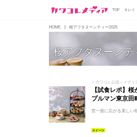
TOP
キレイ
HOME
桜アフタヌーンティー2025
桜アフタヌーンティ
＜カワコレ公認＞メディ
【試食レポ】桜
プルマン東京田町
窓一面に広がる美しい