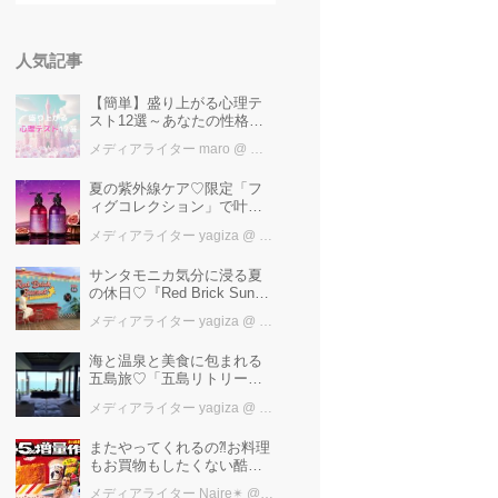
人気記事
【簡単】盛り上がる心理テ
スト12選～あなたの性格を
知ろう～
メディアライター maro
@ カワコレメディア編集部
夏の紫外線ケア♡限定「フ
ィグコレクション」で叶え
るうるツヤ美髪【YOLU】
メディアライター yagiza
@ カワコレメディア編集部
サンタモニカ気分に浸る夏
の休日♡『Red Brick Sunset
2026』完全ガイド【横浜赤
メディアライター yagiza
@ カワコレメディア編集部
レンガ倉庫】
海と温泉と美食に包まれる
五島旅♡「五島リトリート
ray by 温故知新」で叶える
メディアライター yagiza
@ カワコレメディア編集部
極上ご褒美ステイ
またやってくれるの⁈お料理
もお買物もしたくない酷暑
に、とりあえずファミマ行
メディアライター Naire✴︎
@ カワコレメディア編集部