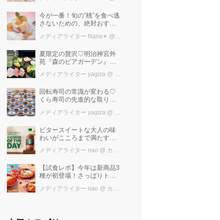
けば増量中！！
今が一番！旬の”桃”を食べ逃
さないための、絶対おすす
めピーチスイーツ５選♡
メディアライター Naire✴︎
@ カワコレメディア編集部
夏限定の贅沢♡明治神宮外
苑『森のビアガーデン』で
日本一の「新潟産えだま
メディアライター yagiza
@ カワコレメディア編集部
め」を堪能しよう
回転寿司の常識が変わる♡
くら寿司の先進的な取り組
みと「万博の感動」を再
メディアライター yagiza
@ カワコレメディア編集部
び！ファン必見の最新トピ
ックス
ビタースイートな大人の味
わいがこころまで満たす
「スターバックス®
メディアライター nao
@ カワコレメディア編集部
COFFEE OF THE DAY カフ
ェモカ」新発売！
【試食レポ】今年は新商品3
種が初登場！さっぱりトマ
トで暑い季節にも楽しめる
メディアライター nao
@ カワコレメディア編集部
びっくりドンキーの「トマ
ト弾けるハンバーグ」期間
限定発売中♪