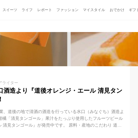
スイーツ
ライフ
レポート
ファッション
マイスタイル
おでかけ
ギフ
アライター
口酒造より『道後オレンジ・エール 清見タン
！
）創業、道後の地で清酒の酒造を行っている水口（みなぐち）酒造よ
産柑橘「清見タンゴール」果汁をたっぷり使用したフルーツビール
 清見タンゴール』が発売中です。 原料・産地のこだわり 道後
の「麦芽」は、カナダ産ロースト麦芽をメインに使用。原材料率