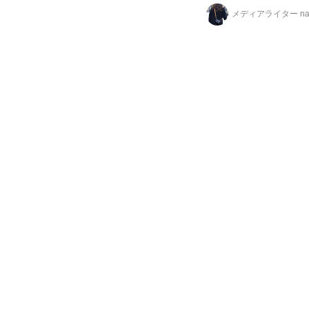
数％ではあるが、糖質
メディアライター na
「はだか麦」も加え、
すべての行程において
事により、まろやかで、