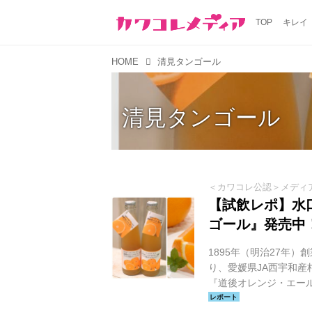
TOP
キレイ
HOME
清見タンゴール
清見タンゴール
＜カワコレ公認＞メディ
【試飲レポ】水
ゴール』発売中
1895年（明治27年
り、愛媛県JA西宇和
『道後オレンジ・エール
ビールのメイン原材料