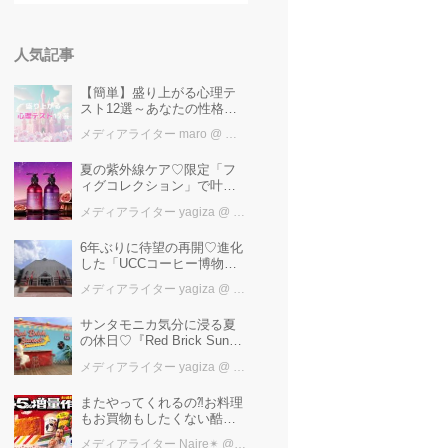
人気記事
【簡単】盛り上がる心理テ
スト12選～あなたの性格を
知ろう～
メディアライター maro
@ カワコレメディア編集部
夏の紫外線ケア♡限定「フ
ィグコレクション」で叶え
るうるツヤ美髪【YOLU】
メディアライター yagiza
@ カワコレメディア編集部
6年ぶりに待望の再開♡進化
した「UCCコーヒー博物
館」はまるで“コーヒーのテ
メディアライター yagiza
@ カワコレメディア編集部
ーマパーク”！館内展示の全
貌を公開
サンタモニカ気分に浸る夏
の休日♡『Red Brick Sunset
2026』完全ガイド【横浜赤
メディアライター yagiza
@ カワコレメディア編集部
レンガ倉庫】
またやってくれるの⁈お料理
もお買物もしたくない酷暑
に、とりあえずファミマ行
メディアライター Naire✴︎
@ カワコレメディア編集部