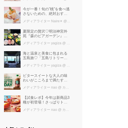
けば増量中！！
今が一番！旬の”桃”を食べ逃
さないための、絶対おすす
めピーチスイーツ５選♡
メディアライター Naire✴︎
@ カワコレメディア編集部
夏限定の贅沢♡明治神宮外
苑『森のビアガーデン』で
日本一の「新潟産えだま
メディアライター yagiza
@ カワコレメディア編集部
め」を堪能しよう
海と温泉と美食に包まれる
五島旅♡「五島リトリート
ray by 温故知新」で叶える
メディアライター yagiza
@ カワコレメディア編集部
極上ご褒美ステイ
ビタースイートな大人の味
わいがこころまで満たす
「スターバックス®
メディアライター nao
@ カワコレメディア編集部
COFFEE OF THE DAY カフ
ェモカ」新発売！
【試食レポ】今年は新商品3
種が初登場！さっぱりトマ
トで暑い季節にも楽しめる
メディアライター nao
@ カワコレメディア編集部
びっくりドンキーの「トマ
ト弾けるハンバーグ」期間
限定発売中♪