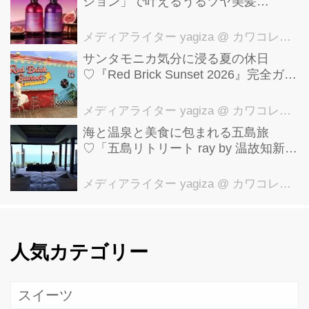
ション」で叶えるうるツヤ美髪
【YOLU】
メディアライター yagiza
@ カワコレメディア編集部
サンタモニカ気分に浸る夏の休日
♡『Red Brick Sunset 2026』完全ガイ
ド【横浜赤レンガ倉庫】
メディアライター yagiza
@ カワコレメディア編集部
海と温泉と美食に包まれる五島旅
♡「五島リトリート ray by 温故知新」
で叶える極上ご褒美ステイ
メディアライター yagiza
@ カワコレメディア編集部
人気カテゴリー
スイーツ