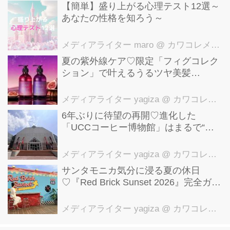
【簡単】盛り上がる心理テスト12選～
あなたの性格を知ろう～
メディアライター maro
@ カワコレメディア編集部
夏の紫外線ケア♡限定「フィグコレク
ション」で叶えるうるツヤ美髪
【YOLU】
メディアライター yagiza
@ カワコレメディア編集部
6年ぶりに待望の再開♡進化した
「UCCコーヒー博物館」はまるで“コ
ーヒーのテーマパーク”！館内展示の全
貌を公開
メディアライター yagiza
@ カワコレメディア編集部
サンタモニカ気分に浸る夏の休日
♡『Red Brick Sunset 2026』完全ガイ
ド【横浜赤レンガ倉庫】
メディアライター yagiza
@ カワコレメディア編集部