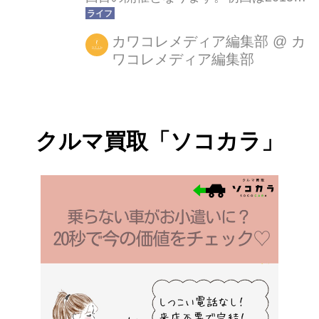
4月8日～12日の5日間「日本魚祭り」
として開催されました。食の多様化が
カワコレメディア編集部
@
カ
ワコレメディア編集部
進み、魚自体の消費量も減少するな
か、日本固有の魚の調理法や四季折々
の魚の種類などを今一度思いおこして
もらいたい、実際に見て味わって体験
クルマ買取「ソコカラ」
してほしい、そんな熱い想いで日本の
シンボルの一つ「東京タワー」の真下
で実施されました。初回にして35,000
人の動員を記録。本企画は、2020年の
オリンピック開催に向けての中・長期
計画として立ち上げられ、太古の時代
から＜魚＞と密接な関係を持つ日本独
自の食文化、魚市場の拡大...