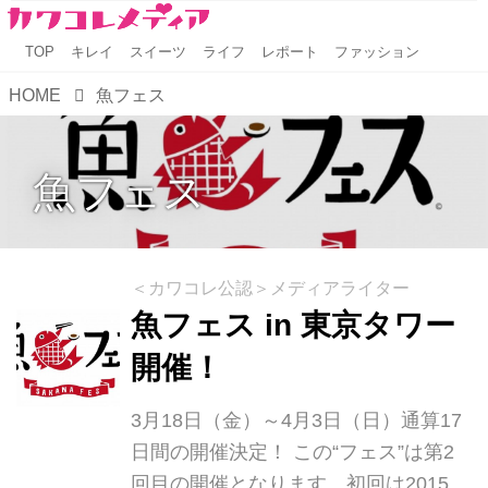
TOP
キレイ
スイーツ
ライフ
レポート
ファッション
HOME
魚フェス
魚フェス
＜カワコレ公認＞メディアライター
魚フェス in 東京タワー
開催！
3月18日（金）～4月3日（日）通算17
日間の開催決定！ この“フェス”は第2
回目の開催となります。初回は2015年