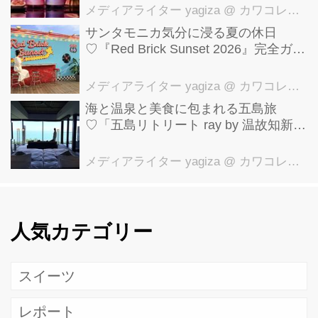
メディアライター yagiza
@ カワコレメディア編集部
サンタモニカ気分に浸る夏の休日
♡『Red Brick Sunset 2026』完全ガイ
ド【横浜赤レンガ倉庫】
メディアライター yagiza
@ カワコレメディア編集部
海と温泉と美食に包まれる五島旅
♡「五島リトリート ray by 温故知新」
で叶える極上ご褒美ステイ
メディアライター yagiza
@ カワコレメディア編集部
人気カテゴリー
スイーツ
レポート