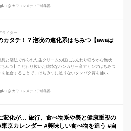
りいちごにawaはちみつの優しい甘さがぴったりです。ご自宅で
iza
@
カワコレメディア編集部
切な方への贈り物に。awaはちみつオリジナルのメッセージカー
を知らなくても贈れるeギフトにも対応しています。
アライター
のカタチ！？泡状の進化系はちみつ【awaは
発想と製法で作られた生クリームの様にふんわり軽やかな泡状・
aはちみつ】こだわり抜いた純粋なハンガリー産アカシアはちみつ
ンを配合することで、はちみつに足りないタンパク質を補い、栄
ます。空気をたくさん含み濃密な泡状のawaはちみつはまるで艶
のような質感を持ち、アカシアはちみつ特有の香りと甘味がフワ
iza
@
カワコレメディア編集部
ります。 新しいはちみつのカタチ。泡状のはちみつ「awaはち
まった発想と、独自の製法で製品化された唯一無二の「awaはち
ムのような純白...
に変化が… 旅行、食べ物系や美と健康重視の
y #東京カレンダー #美味しい食べ物を追う #自