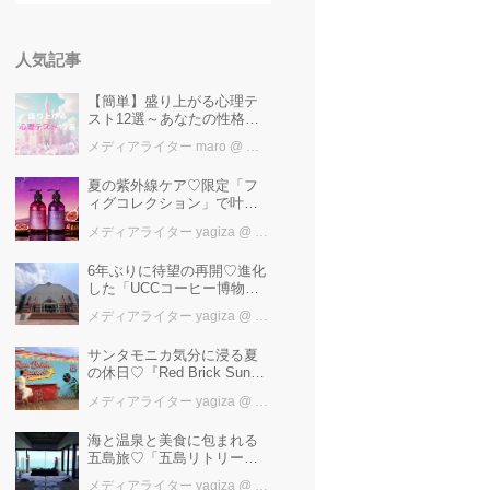
人気記事
【簡単】盛り上がる心理テ
スト12選～あなたの性格を
知ろう～
メディアライター maro
@ カワコレメディア編集部
夏の紫外線ケア♡限定「フ
ィグコレクション」で叶え
るうるツヤ美髪【YOLU】
メディアライター yagiza
@ カワコレメディア編集部
6年ぶりに待望の再開♡進化
した「UCCコーヒー博物
館」はまるで“コーヒーのテ
メディアライター yagiza
@ カワコレメディア編集部
ーマパーク”！館内展示の全
貌を公開
サンタモニカ気分に浸る夏
の休日♡『Red Brick Sunset
2026』完全ガイド【横浜赤
メディアライター yagiza
@ カワコレメディア編集部
レンガ倉庫】
海と温泉と美食に包まれる
五島旅♡「五島リトリート
ray by 温故知新」で叶える
メディアライター yagiza
@ カワコレメディア編集部