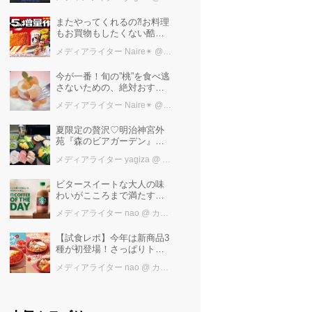
極上ご褒美ステイ
またやってくれるの⁈お料理
もお買物もしたくない酷暑
に、とりあえずファミマ行
メディアライター Naire✴︎
@ カワコレメディア編集部
けば増量中！！
今が一番！旬の”桃”を食べ逃
さないための、絶対おすす
めピーチスイーツ５選♡
メディアライター Naire✴︎
@ カワコレメディア編集部
夏限定の贅沢♡明治神宮外
苑『森のビアガーデン』で
日本一の「新潟産えだま
メディアライター yagiza
@ カワコレメディア編集部
め」を堪能しよう
ビタースイートな大人の味
わいがこころまで満たす
「スターバックス®
メディアライター nao
@ カワコレメディア編集部
COFFEE OF THE DAY カフ
ェモカ」新発売！
【試食レポ】今年は新商品3
種が初登場！さっぱりトマ
トで暑い季節にも楽しめる
メディアライター nao
@ カワコレメディア編集部
びっくりドンキーの「トマ
ト弾けるハンバーグ」期間
限定発売中♪