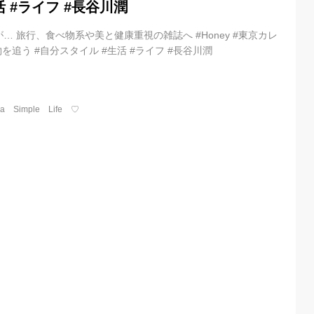
 #ライフ #長谷川潤
 旅行、食べ物系や美と健康重視の雑誌へ #Honey #東京カレ
を追う #自分スタイル #生活 #ライフ #長谷川潤
a Simple Life ♡