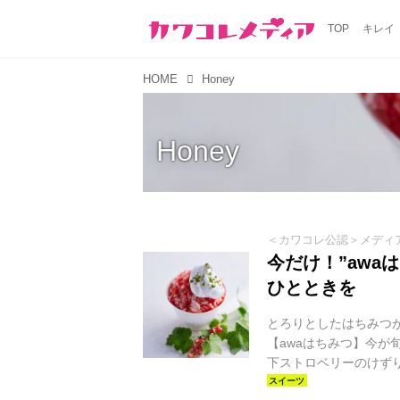
TOP
キレイ
HOME
Honey
Honey
＜カワコレ公認＞メディ
今だけ！”awa
ひとときを
とろりとしたはちみつ
【awaはちみつ】今が
下ストロベリーのけず
と酸味がしっかりと感