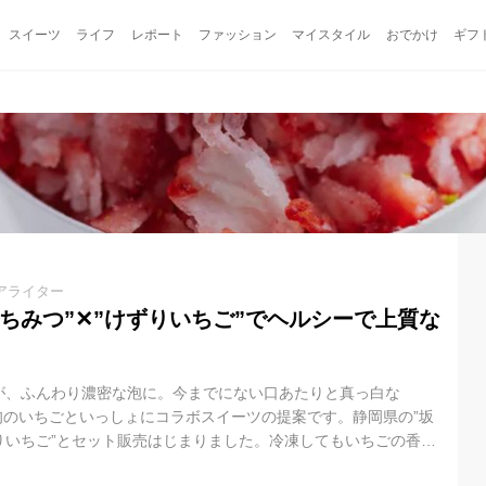
スイーツ
ライフ
レポート
ファッション
マイスタイル
おでかけ
ギフ
アライター
はちみつ”✕”けずりいちご”でヘルシーで上質な
が、ふんわり濃密な泡に。今までにない口あたりと真っ白な
旬のいちごといっしょにコラボスイーツの提案です。静岡県の”坂
りいちご”とセット販売はじまりました。冷凍してもいちごの香り
じられる『あきひめ』・『やよいひめ』を使用し、見た目もかわ