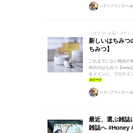
いく、甘酸っぱいけず
メディアライター yag
贅沢なデザートに、大
ド付きで、相手の住所
＜カワコレ公認＞メディ
新しいはちみつ
ちみつ】
これまでにない独自の
純白のはちみつ【aw
をメインに、プロテイ
養バランスを整えてい
感の増した生クリーム
メディアライター yag
ッと優しく口の中に広が
みつ」 はちみつ愛のつ
みつ」。ホイップクリー
最近、選ぶ雑誌
雑誌へ #Hone