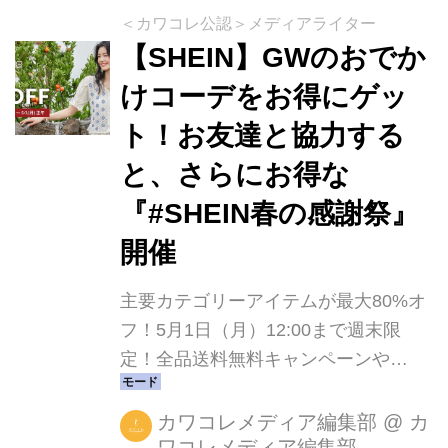
＜カワコレ公認＞メディアライター
【SHEIN】GWのおでか
けコーデをお得にゲッ
ト！お友達と協力する
と、さらにお得な
『#SHEIN春の感謝祭』
開催
主要カテゴリーアイテムが最大80%オ
フ！5月1日（月）12:00まで週末限
定！全品送料無料キャンペーンや
5,000円のギフトカードゲットのチャ
ンスも！
カワコレメディア編集部
@
カ
ワコレメディア編集部