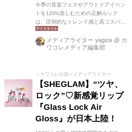
今季の音楽フェスやアウトドアイベン
トを120%楽しむための正解ルック
は、圧倒的なトレンド感と高コスパを
両立できる「SHEIN（シーイン）」で
賢く揃えるのが最適解です。前回のト
メディアライター yagiza
@
カ
ワコレメディア編集部
レンド予測で大反響を呼んだ4つのキ
ーワードをベースに、実際にアイテム
を購入、リアルな着こなしを徹底レポ
ート。周りと差がつく最旬スタイル
＜カワコレ公認＞メディアライター
で“最高の自分”にアップデートしませ
【SHEGLAM】“ツヤ、
んか？
ロック”♡新感覚リップ
『Glass Lock Air
Gloss』が日本上陸！