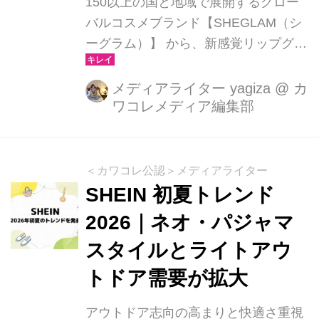
150以上の国と地域で展開するグロー
バルコスメブランド【SHEGLAM（シ
ーグラム）】 から、新感覚リップグロ
ス 『Glass Lock Air Gloss』 がついに
日本本格上陸。2026年4月24日（金）
メディアライター yagiza
@
カ
ワコレメディア編集部
より、全国のバラエティショップ（一
部店舗除く）で先行発売がスタートし
ます。SNSではすでに“ツヤが続くのに
色移りしにくい”と話題沸騰。検証動画
＜カワコレ公認＞メディアライター
がバズり、海外では“次世代グロス”と
SHEIN 初夏トレンド
呼ばれるほど注目を集めているアイテ
2026｜ネオ・パジャマ
ムが、ついに日本の店頭でも手に取れ
スタイルとライトアウ
るように。
トドア需要が拡大
アウトドア志向の高まりと快適さ重視