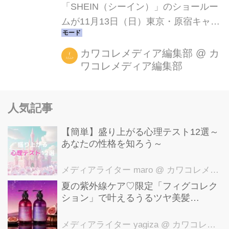
「SHEIN（シーイン）」のショールー
ムが11月13日（日）東京・原宿キャッ
トストリートにオープンします。 ショ
ールームでは、日本市場のニーズにマ
カワコレメディア編集部
@
カ
ワコレメディア編集部
ッチしたアイテム及びスタイリングを
展示。展示商品は、商品タグのQRコ
ードを読み取むことで、SHEINのWeb
人気記事
サイトおよび公式アプリで購入するこ
とができます。 ※ショールーム内で
【簡単】盛り上がる心理テスト12選～
は、商品の販売は行っておりません。
あなたの性格を知ろう～
予め了承ください。 グローバルファッ
ションブランド「SHEIN」は、Webサ
メディアライター maro
@ カワコレメディア編集部
イトおよび公式アプリにおいて、米国
夏の紫外線ケア♡限定「フィグコレク
ション」で叶えるうるツヤ美髪
や欧州を中心に150以上の国と地域
【YOLU】
（※2022年3月時点）にてサービスを
メディアライター yagiza
@ カワコレメディア編集部
提供しています。今夏にはE...