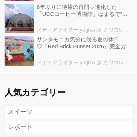
6年ぶりに待望の再開♡進化した
「UCCコーヒー博物館」はまるで“コ
ーヒーのテーマパーク”！館内展示の全
貌を公開
メディアライター yagiza
@ カワコレメディア編集部
サンタモニカ気分に浸る夏の休日
♡『Red Brick Sunset 2026』完全ガイ
ド【横浜赤レンガ倉庫】
メディアライター yagiza
@ カワコレメディア編集部
人気カテゴリー
スイーツ
レポート