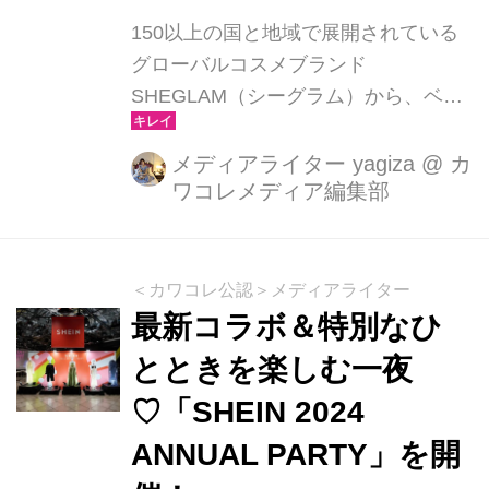
「通学Style」、リ...
150以上の国と地域で展開されている
グローバルコスメブランド
SHEGLAM（シーグラム）から、ベス
トセラーのリキッドチーク「Color
Bloom Liquid Blush」に春の新色6色が
メディアライター yagiza
@
カ
ワコレメディア編集部
仲間入り！2025年3月5日より、公式オ
ンラインストアにて販売がスタートし
ています。今回の新色は、春の陽ざし
に映えるラベンダーカラーから大人可
＜カワコレ公認＞メディアライター
愛いブリックレッドまで、メイクの幅
最新コラボ＆特別なひ
がぐっと広がるカラー展開。ワンラン
とときを楽しむ一夜
ク上の血色感メイクが叶います♡
♡「SHEIN 2024
ANNUAL PARTY」を開