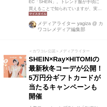
EC「SHEIN」。トレンド服が手頃に
買えることで知られていますが、実は
SHEINの中にはいくつものブランドラ
イン（トレンドショップ）が存在して
メディアライター yagiza
@
カ
ワコレメディア編集部
いるのをご存じでしょうか。まるで巨
大なショッピングモールのように、テ
イストやターゲット別にトレンドショ
ップが細かく分かれており、ユーザー
＜カワコレ公認＞メディアライター
は自分の好みに合わせて選びやすくな
SHEIN×Ray×HITOMIの
っています。
最新秋冬コーデが公開！
5万円分ギフトカードが
当たるキャンペーンも
開催