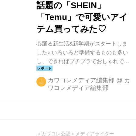
話題の「SHEIN」
「Temu」で可愛いアイ
テム買ってみた♡
心踊る新生活&新学期がスタートしま
した♪ いろいろと準備するものも多い
し、できればプチプラでおしゃれで便
利なアイテムをそろえたい……。そん
なときにうれしいのが、いま話題のプ
カワコレメディア編集部
@
カ
ワコレメディア編集部
チプラEC。日々の生活をより快適にす
るさまざまなアイテムが登場していま
す。 今回は、いま話題の「SHEIN（シ
ーイン）」と「Temu（テム）」の中
から、新生活&新学期に取り入れたい
おすすめアイテムをご紹介します。今
＜カワコレ公認＞メディアライター