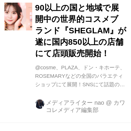
回は編集部の独断でデザイン性、機能
90以上の国と地域で展
性、話題性の３つのカテゴリーで星評
開中の世界的コスメブ
価もしていますので、ぜひ参考にして
ランド『SHEGLAM』が
ください 話題の「SHEIN」「Temu」
って？？ SHEIN（シーイン）は中国発
遂に国内850以上の店舗
の150以上の国と地域に...
にて店頭販売開始！
@cosme、PLAZA、ドン・キホーテ、
ROSEMARYなどの全国のバラエティ
ショップにて展開！SNSにて話題のチ
ーク、リップ、ハイライト、ファンデ
ーション、コントゥアなど全17商品を
メディアライター nao
@
カワ
コレメディア編集部
発売。