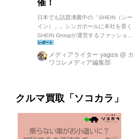
催！
日本でも話題沸騰中の「SHEIN（シー
イン）」。シンガポールに本社を置く
SHEIN Groupが運営するファッション
＆ライフスタイルの総合ネット通販サ
ービスです。ファッションからコス
メディアライター yagiza
@
カ
ワコレメディア編集部
メ、家電、生活雑貨まで、自社ブラン
ドや第三者ブランドの商品を手頃な価
格で世界150以上の国と地域の消費者
に提供しています。渋谷某所で、1年
クルマ買取「ソコカラ」
間の振り返りと感謝の気持ちを伝える
『SHEIN 2024 ANNUAL PARTY』が
開催され 、BATMANとのコラボコレク
ションの先行展示と、SHEIN Group
Leonard Linによるスピーチも実施され