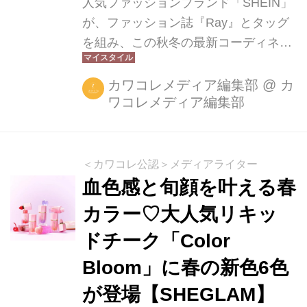
人気ファッションブランド「SHEIN」
が、ファッション誌『Ray』とタッグ
を組み、この秋冬の最新コーディネー
トを公開しました。SAY MY NAMEの
リーダー・HITOMIさんが着用する全9
カワコレメディア編集部
@
カ
ワコレメディア編集部
ルックは、「おでかけ」「通学」「お
うち」の3シーン別に提案されてお
り、トレンド感たっぷりのスタイルを
楽しめます。 秋冬の注目トレンドを取
＜カワコレ公認＞メディアライター
り入れた9スタイル 今回の特集では、
血色感と旬顔を叶える春
SHEINの人気トレンドショップ
カラー♡大人気リキッ
「SHEIN MOD」「Dazy」
ドチーク「Color
「FRIFUL」からピックアップしたア
イテムを中心に、旬のフリルやレース
Bloom」に春の新色6色
をあしらったガーリーな「おでかけ
が登場【SHEGLAM】
Style」、辛口アイテムをミックスした