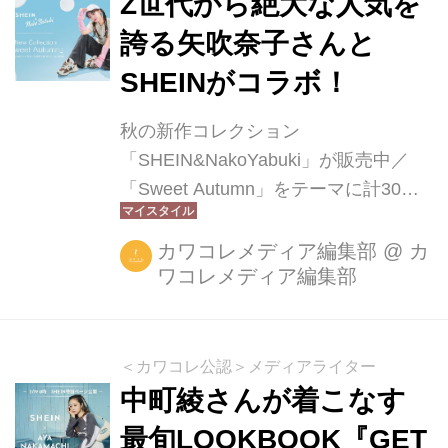
Z世代から絶大な人気を
誇る矢吹奈子さんと
SHEINがコラボ！
秋の新作コレクション
「SHEIN&NakoYabuki」が販売中／
「Sweet Autumn」をテーマに計30ア
イテム登場
カワコレメディア編集部
@
カ
ワコレメディア編集部
＜カワコレ公認＞メディアライター
中町綾さんが着こなす
最旬LOOKBOOK『GET