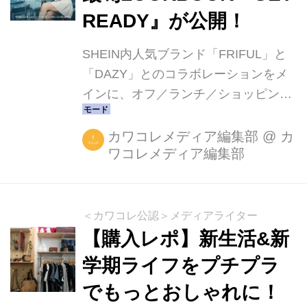
READY』が公開！
SHEIN内人気ブランド「FRIFUL」と
「DAZY」とのコラボレーションをメ
インに、オフ／ランチ／ショッピング
／デートの4つのシチュエーション別
アイテム、計20LOOKを販売開始
カワコレメディア編集部
@
カ
ワコレメディア編集部
＜カワコレ公認＞メディアライター
【購入レポ】新生活&新
学期ライフをプチプラ
でもっとおしゃれに！